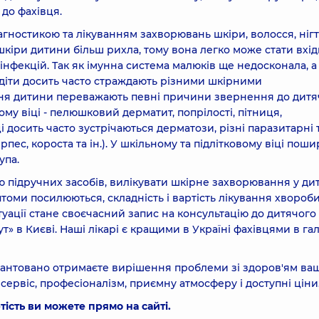
до фахівця.
іагностикою та лікуванням захворювань шкіри, волосся, нігті
шкіри дитини більш рихла, тому вона легко може стати вхі
 інфекцій. Так як імунна система малюків ще недосконала, а
 діти досить часто страждають різними шкірними
ня дитини переважають певні причини звернення до дитя
у віці - пелюшковий дерматит, попрілості, пітниця,
 досить часто зустрічаються дерматози, різні паразитарні 
рпес, короста та ін.). У шкільному та підлітковому віці поши
упа.
ю підручних засобів, вилікувати шкірне захворювання у ди
томи посилюються, складність і вартість лікування хвороб
уації стане своєчасний запис на консультацію до дитячого
» в Києві. Наші лікарі є кращими в Україні фахівцями в гал
рантовано отримаєте вирішення проблеми зі здоров'ям ва
сервіс, професіоналізм, приємну атмосферу і доступні ціни
тість ви можете прямо на сайті.