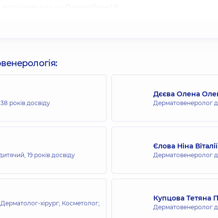
всієї родини на Олімпійській
всієї родини в ЖК Новопечерські Липки
овенерологія:
Дєєва Олена Оле
,
38 років досвіду
Дерматовенеролог д
сієї родини на Русанівці
Єлова Ніна Віталі
дитячий,
19 років досвіду
Дерматовенеролог д
всієї родини у Броварах
Купцова Тетяна П
Дерматолог-хірург; Косметолог;
Дерматовенеролог д