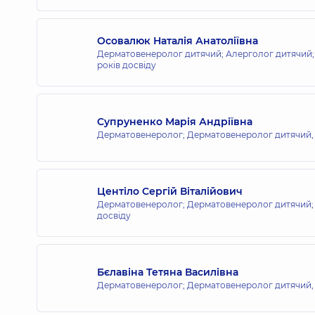
Медичний Центр «Добробут» для в
вул. Поезії (Грибоєдова), 8-А, м. Ірпінь
Осовалюк Наталія Анатоліївна
Дерматовенеролог дитячий; Алерголог дитячий;
років досвіду
Медичний Центр «Добробут» для в
вул. Самійла Кішки (Маршала Конєва), 10/
Супруненко Марія Андріївна
Дерматовенеролог; Дерматовенеролог дитячий
Медичний Центр «Добробут» для 
вул. Ігоря Сікорського, 1, м. Київ
Центіло Сергій Віталійович
Дерматовенеролог; Дерматовенеролог дитячий; 
досвіду
Медичний Центр «Добробут» для в
вул. Яблунева, 26, Софіївська Борщагівк
Бєлавіна Тетяна Василівна
Дерматовенеролог; Дерматовенеролог дитячий