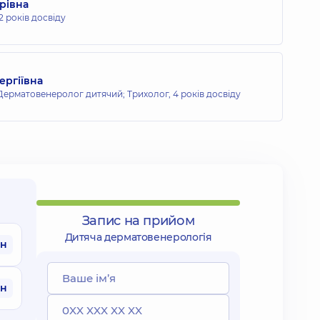
орівна
12 років досвіду
ергіївна
Дерматовенеролог дитячий; Трихолог,
4 років досвіду
Запис на прийом
Дитяча дерматовенерологія
рн
рн