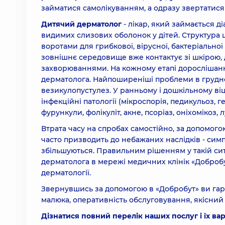
займатися самолікуванням, а одразу звертатися 
Дитячий дерматолог
- лікар, який займається д
видимих слизових оболонок у дітей. Структура 
воротами для грибкової, вірусної, бактеріальної
зовнішнє середовище вже контактує зі шкірою,
захворюваннями. На кожному етапі дорослішан
дерматолога. Найпоширеніші проблеми в грудном
везикулопустулез. У ранньому і дошкільному віці
інфекційні патології (мікроспорія, педикульоз, ге
фурункули, фолікуліт, акне, псоріаз, оніхомікоз, л
Втрата часу на спробах самостійно, за допомого
часто призводить до небажаних наслідків - симп
збільшуються. Правильним рішенням у такій сит
дерматолога в мережі медичних клінік «Добробут
дерматології.
Звернувшись за допомогою в «Добробут» ви га
малюка, оперативність обслуговування, якісний 
Дізнатися повний перелік наших послуг і їх вар