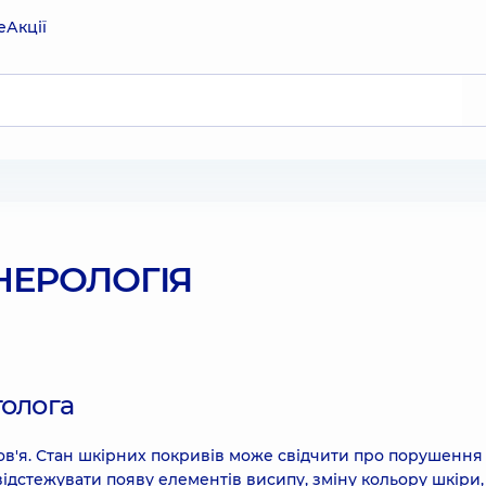
е
Акції
НЕРОЛОГІЯ
толога
ов'я. Стан шкірних покривів може свідчити про порушення
ідстежувати появу елементів висипу, зміну кольору шкіри, 