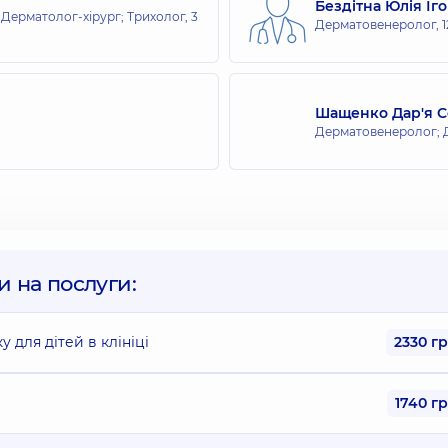
Бездітна Юлія Іг
Дерматолог-хірург; Трихолог,
3
Дерматовенеролог,
Шащенко Дар'я С
Дерматовенеролог; 
и на послуги:
 для дітей в клініці
2330 г
1740 г