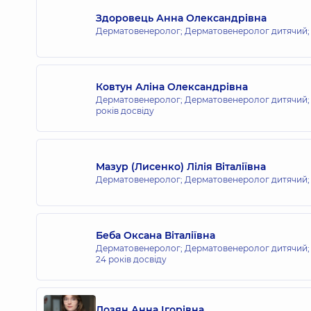
Медичний Центр «Добробут». Дер
Здоровець Анна Олександрівна
вул. Юлії Здановської (Михайла Ломоносов
Дерматовенеролог; Дерматовенеролог дитячий;
Ковтун Аліна Олександрівна
Дерматовенеролог; Дерматовенеролог дитячий; 
років досвіду
Мазур (Лисенко) Лілія Віталіївна
Дерматовенеролог; Дерматовенеролог дитячий;
Беба Оксана Віталіївна
Дерматовенеролог; Дерматовенеролог дитячий; 
24 років досвіду
Лозян Анна Ігорівна