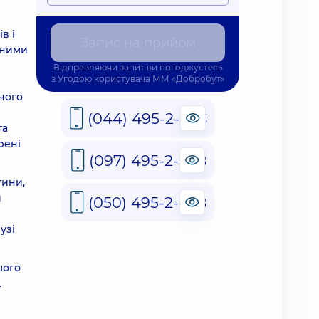
в і
Запис на прийом
дними
Відправляючи запит ви погоджуєтесь
з
Угодою користувача
ММ «Добробут»
чого
(044) 495-2-888
та
рені
(097) 495-2-888
тини,
и
(050) 495-2-888
узі
шого
.