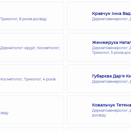
всієї родини на Оболоні
града), 16-В, м. Київ
Кравчук Інна Ва
 Трихолог,
8 років досвіду
Дерматовенеролог; 
всієї родини на Святошині
Женжеруха Натал
Дерматолог-хірург; Косметолог;
Дерматовенеролог; Д
Трихолог,
5 років дос
всієї родини на Позняках
Губарєва Дар'я К
Косметолог; Трихолог,
4 років
Дерматовенеролог; 
сієї родини на вул. Татарській
Ковальчук Тетяна
Дерматовенеролог; 
свіду
досвіду