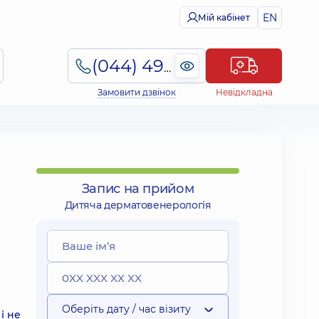
EN
Мій кабінет
(044) 495-2-888
Замовити дзвінок
Невідкладна
Запис на прийом
Дитяча дерматовенерологія
Оберіть дату / час візиту
і не