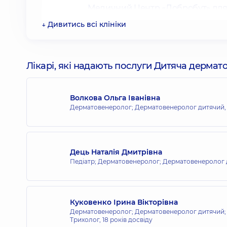
Медичний Центр «Добробут» для 
вул. Антоновича, 40, м. Київ
↓ Дивитись всі клініки
Медичний Центр «Добробут» для 
Лікарі, які надають послуги Дитяча дермат
вул. Андрія Верхогляда, 16-А, м. Київ
Волкова Ольга Іванівна
Дерматовенеролог; Дерматовенеролог дитячий
Медичний Центр «Добробут» для в
вул. Ентузіастів 1/2, м. Київ
Дець Наталія Дмитрівна
Педіатр; Дерматовенеролог; Дерматовенеролог 
Медичний Центр «Добробут» для 
вул. Київська, 221-Б, м. Бровари
Куковенко Ірина Вікторівна
Дерматовенеролог; Дерматовенеролог дитячий; 
Трихолог,
18 років досвіду