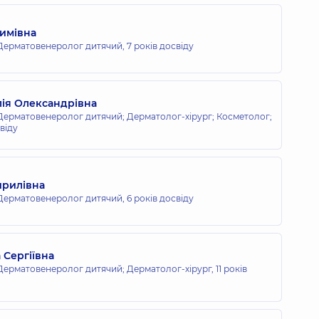
димівна
Дерматовенеролог дитячий,
7 років досвіду
ія Олександрівна
ерматовенеролог дитячий; Дерматолог-хірург; Косметолог;
віду
ирилівна
Дерматовенеролог дитячий,
6 років досвіду
 Сергіївна
Дерматовенеролог дитячий; Дерматолог-хірург,
11 років