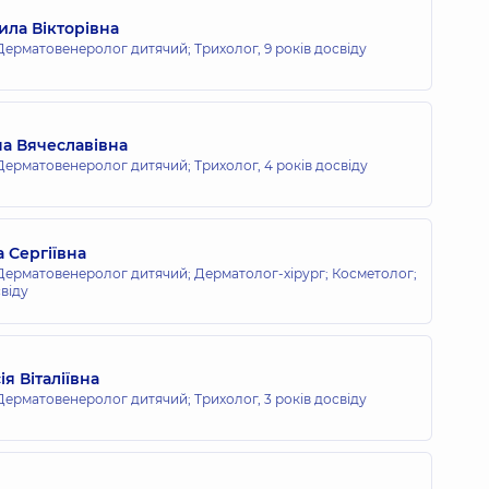
ла Вікторівна
Дерматовенеролог дитячий; Трихолог,
9 років досвіду
на Вячеславівна
Дерматовенеролог дитячий; Трихолог,
4 років досвіду
 Сергіївна
ерматовенеролог дитячий; Дерматолог-хірург; Косметолог;
свіду
я Віталіївна
Дерматовенеролог дитячий; Трихолог,
3 років досвіду