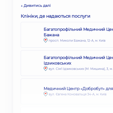
↓ Дивитись далі
Клініки, де надаються послуги
Багатопрофільний Медичний Цент
Бажана
просп. Миколи Бажана, 12-А, м. Київ
Багатопрофільний Медичний Центр
Ідзиковських
вул. Сім'ї Ідзиковських (М. Мишина), 3, м.
Медичний Центр «Добробут» для 
вул. Євгена Коновальця 34-А, м. Київ