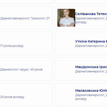
сієї родини в Ірпені
Селіванова Тетян
 Дерматовенеролог; Трихолог,
27
Дерматовенеролог; 
досвіду
сієї родини в Голосієві
1, м. Київ
Уткіна Катерина
,
17 років досвіду
Дерматовенеролог; 
всієї родини на Берестейській
Мацідонська Ірин
Дерматолог-хірург,
40 років
Дерматовенеролог; 
сієї родини на Софіївській Борщагівці
а
Малаховська Юлі
Дерматовенеролог; 
,
25 років досвіду
досвіду