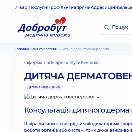
Лікарі
Послуги
Профільні напрями
Адреси
Ціни
Більш
Головна
Наші компетенції
Дитяча дерматовенерологія
Інформація
Лікарі
Послуги
16 клінік
ДИТЯЧА ДЕРМАТОВЕ
Дитяча медицина
Консультація дитячого дерма
Шкіра дитини є своєрідним «індикатором» здор
роботи органів або систем, тому дуже важливо в