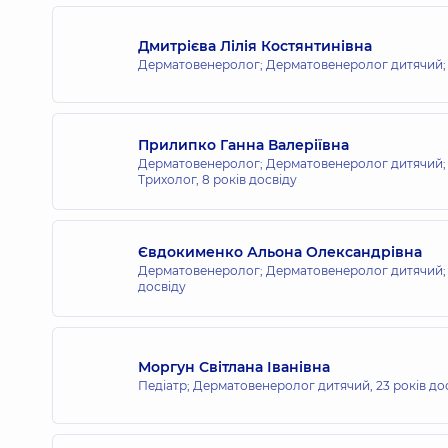
Медичний Центр «Добробут» для 
просп. Володимира Івасюка (Героїв Сталін
Дмитрієва Лілія Костянтинівна
Дерматовенеролог; Дерматовенеролог дитячий;
Медичний Центр «Добробут» для 
Прилипко Ганна Валеріївна
вул. Святошинська, 3-Б, м. Київ
Дерматовенеролог; Дерматовенеролог дитячий; 
Трихолог,
8 років досвіду
Медичний Центр «Добробут» для 
Євдокименко Альона Олександрівна
вул. Драгоманова, 21-А, м. Київ
Дерматовенеролог; Дерматовенеролог дитячий; 
досвіду
Медичний Центр «Добробут» для в
Моргун Світлана Іванівна
вул. Татарська, 2-Е, м. Київ
Педіатр; Дерматовенеролог дитячий,
23 років до