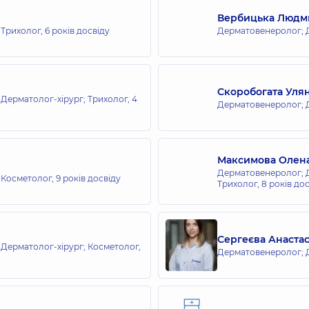
матологія та косметологія
Вербицька Людми
а), 71-Г, м. Київ
 Трихолог,
6 років досвіду
Дерматовенеролог; 
Скоробогата Уля
Дерматолог-хірург; Трихолог,
4
Дерматовенеролог; 
Максимова Олена
Дерматовенеролог; Д
 Косметолог,
9 років досвіду
Трихолог,
8 років до
Сергеєва Анастасі
Дерматолог-хірург; Косметолог,
Дерматовенеролог; 