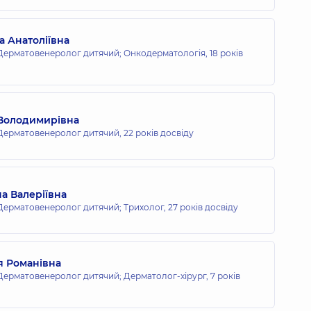
а Анатоліївна
Дерматовенеролог дитячий; Онкодерматологія,
18 років
 Володимирівна
Дерматовенеролог дитячий,
22 років досвіду
а Валеріївна
Дерматовенеролог дитячий; Трихолог,
27 років досвіду
я Романівна
Дерматовенеролог дитячий; Дерматолог-хірург,
7 років