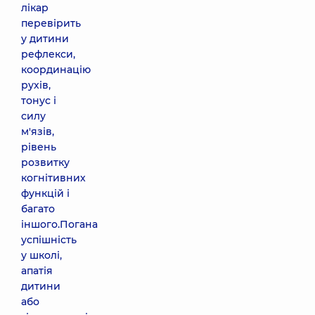
лікар
перевірить
у дитини
рефлекси,
координацію
рухів,
тонус і
силу
м'язів,
рівень
розвитку
когнітивних
функцій і
багато
іншого.Погана
успішність
у школі,
апатія
дитини
або