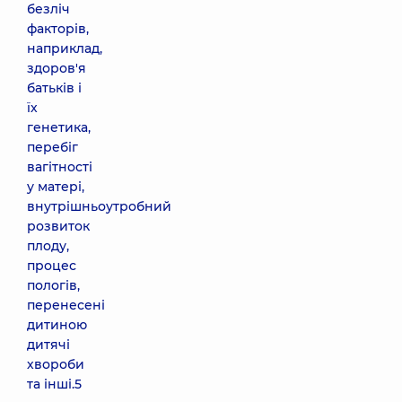
безліч
факторів,
наприклад,
здоров'я
батьків і
їх
генетика,
перебіг
вагітності
у матері,
внутрішньоутробний
розвиток
плоду,
процес
пологів,
перенесені
дитиною
дитячі
хвороби
та інші.5