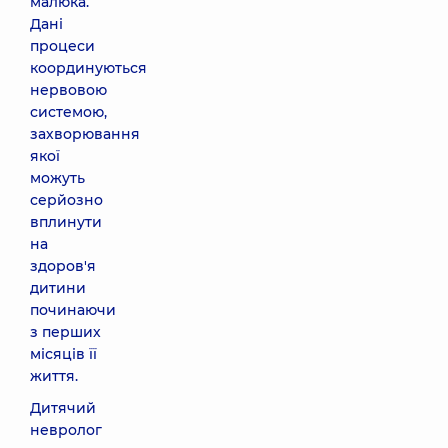
малюка.
Дані
процеси
координуються
нервовою
системою,
захворювання
якої
можуть
серйозно
вплинути
на
здоров'я
дитини
починаючи
з перших
місяців її
життя.
Дитячий
невролог