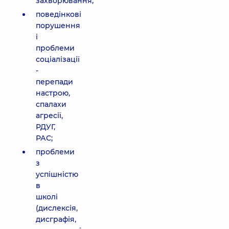
захворювання;
поведінкові
порушення
і
проблеми
соціалізації
-
перепади
настрою,
спалахи
агресії,
РДУГ,
РАС;
проблеми
з
успішністю
в
школі
(дислексія,
дисграфія,