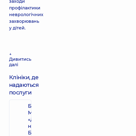
заходи
профілактики
неврологічних
захворювань
у дітей.
↓
Дивитись
далі
Клініки, де
надаються
послуги
Багатопрофільний
Медичний Центр
«Добробут» 24/7
на просп. Миколи
Бажана