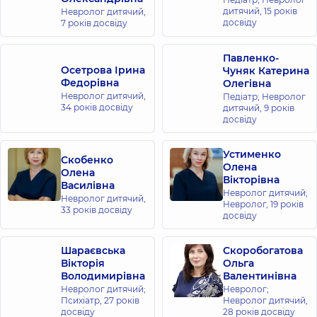
дитячий,
15 років
Невролог дитячий,
Олімпійській
досвіду
7 років досвіду
вул.
Антоновича,
40, м. Київ
Павленко-
Осетрова Ірина
Чуняк Катерина
Федорівна
Медичний
Олегівна
Невролог дитячий,
Педіатр; Невролог
Центр
34 років досвіду
дитячий,
9 років
«Добробут»
досвіду
для всієї
родини в ЖК
Устименко
Скобенко
Новопечерські
Олена
Олена
Липки
Вікторівна
Василівна
вул. Андрія
Невролог дитячий;
Невролог дитячий,
Верхогляда,
Невролог,
19 років
33 років досвіду
16-А, м. Київ
досвіду
Медичний
Шараєвська
Скоробогатова
Центр
Вікторія
Ольга
Володимирівна
Валентинівна
«Добробут»
Невролог дитячий;
Невролог;
для всієї
Психіатр,
27 років
Невролог дитячий,
родини на
досвіду
28 років досвіду