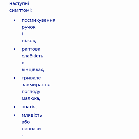
наступні
симптомі:
посмикування
ручок
і
ніжок,
раптова
слабкість
в
кінцівках,
тривале
завмирання
погляду
малюка,
апатія,
млявість
або
навпаки
-