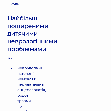
школи.
Найбільш
поширеними
дитячими
неврологічними
проблемами
є:
неврологічні
патології
немовлят:
перинатальна
енцефалопатія,
родові
травми
і їх