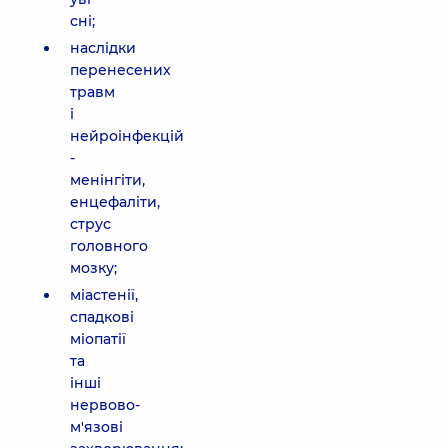
сні;
наслідки
перенесених
травм
і
нейроінфекцій
-
менінгіти,
енцефаліти,
струс
головного
мозку;
міастенії,
спадкові
міопатії
та
інші
нервово-
м'язові