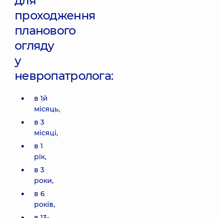
для
вул.
проходження
Татарській
планового
вул.
Татарська,
огляду
2-Е, м. Київ
у
невропатролога:
в 1й
місяць,
в 3
місяці,
в 1
рік,
в 3
роки,
в 6
років,
в 13-