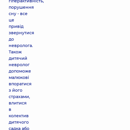
гіперактивність,
порушення
сну - все
це
привід
звернутися
до
невролога.
Також
дитячий
невролог
допоможе
малюкові
впоратися
з його
страхами,
влитися
в
колектив
дитячого
садка або