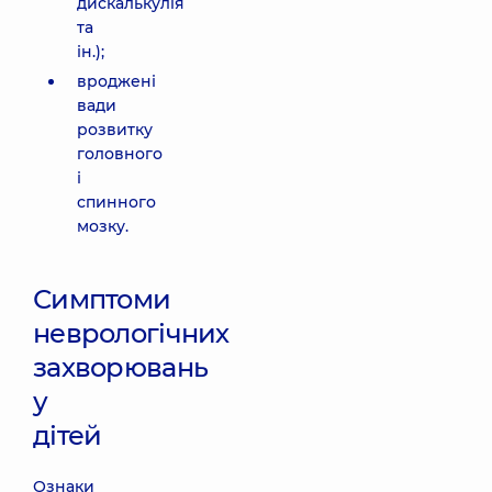
дискалькулія
та
ін.);
вроджені
вади
розвитку
головного
і
спинного
мозку.
Симптоми
неврологічних
захворювань
у
дітей
Ознаки