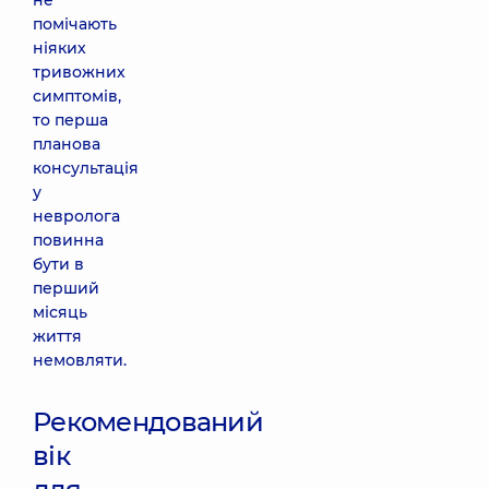
не
для всієї
помічають
родини на
ніяких
Святошині
тривожних
вул.
Святошинська,
симптомів,
3-Б, м. Київ
то перша
планова
Медичний
консультація
Центр
у
«Добробут»
невролога
для всієї
повинна
родини на
бути в
Позняках
перший
вул.
місяць
Драгоманова,
21-А, м. Київ
життя
немовляти.
Медичний
Центр
Рекомендований
«Добробут»
вік
для всієї
родини на