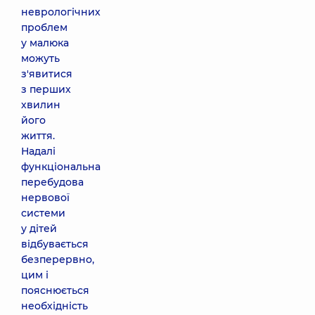
неврологічних
проблем
у малюка
можуть
з'явитися
з перших
хвилин
його
життя.
Надалі
функціональна
перебудова
нервової
системи
у дітей
відбувається
безперервно,
цим і
пояснюється
необхідність