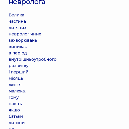
невролога
Софіївській
Борщагівці
Велика
вул.
Яблунева, 26,
частина
Софіївська
дитячих
Борщагівка
неврологічних
захворювань
Медичний
виникає
Центр
в період
«Добробут»
внутрішньоутробного
для всієї
розвитку
родини на
і перший
Оболоні
місяць
просп.
Володимира
життя
Івасюка (Героїв
малюка.
Сталінграда),
16-В, м. Київ
Тому
навіть
якщо
Медичний
батьки
Центр
дитини
«Добробут»