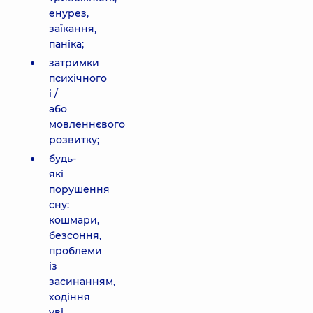
енурез,
заїкання,
паніка;
затримки
психічного
і /
або
мовленнєвого
розвитку;
будь-
які
порушення
сну:
кошмари,
безсоння,
проблеми
із
засинанням,
ходіння
уві