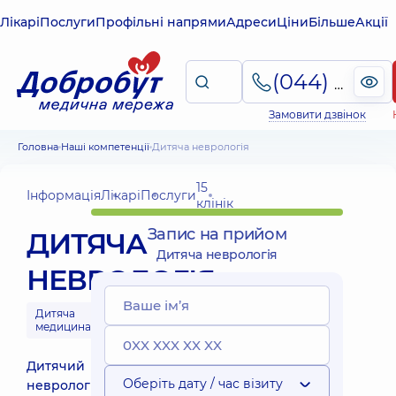
Лікарі
Послуги
Профільні напрями
Адреси
Ціни
Більше
Акції
(044) 495-2-888
Замовити дзвінок
Головна
Наші компетенції
Дитяча неврологія
15
Інформація
Лікарі
Послуги
клінік
Запис на прийом
ДИТЯЧА
Дитяча неврологія
НЕВРОЛОГІЯ
Дитяча
медицина
Дитячий
Оберіть дату / час візиту
невролог