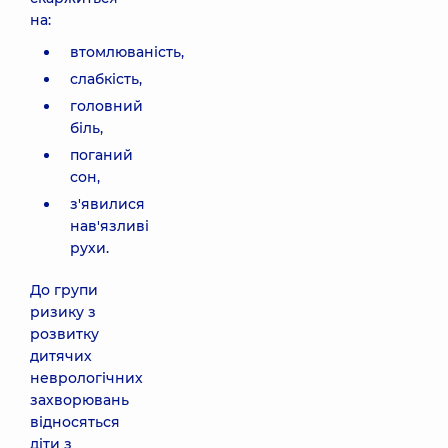
на:
втомлюваність,
слабкість,
головний
біль,
поганий
сон,
з'явилися
нав'язливі
рухи.
До групи
ризику з
розвитку
дитячих
неврологічних
захворювань
відносяться
діти з