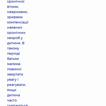
хронічної
втоми,
неврозами,
зривами
компенсації
наявних
хронічних
хвороб у
дитини. В
такому
періоді
батьки
малюка
повинні
звертати
увагу і
реагувати,
якщо
дитина
часто
скаржиться