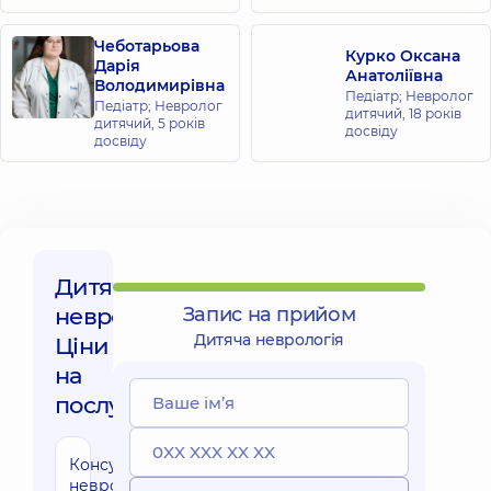
Русанівці
вул.
Чеботарьова
Ентузіастів
Курко Оксана
Дарія
1/2, м. Київ
Анатоліївна
Володимирівна
Педіатр; Невролог
Педіатр; Невролог
дитячий,
18 років
Медичний
дитячий,
5 років
досвіду
досвіду
Центр
«Добробут»
для всієї
родини у
Броварах
вул.
Київська,
Дитяча
221-Б, м.
неврологія,
Бровари
Запис на прийом
Дитяча неврологія
Ціни
Медичний
на
Центр
послуги:
«Добробут»
для всієї
родини в
Консультація
невролога
Ірпені