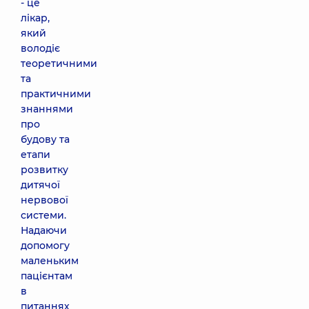
- це
лікар,
який
володіє
теоретичними
та
практичними
знаннями
про
будову та
етапи
розвитку
дитячої
нервової
системи.
Надаючи
допомогу
маленьким
пацієнтам
в
питаннях