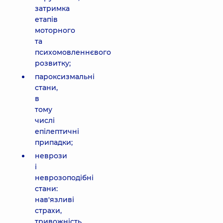
затримка
етапів
моторного
та
психомовленнєвого
розвитку;
пароксизмальні
стани,
в
тому
числі
епілептичні
припадки;
неврози
і
неврозоподібні
стани:
нав'язливі
страхи,
тривожність,