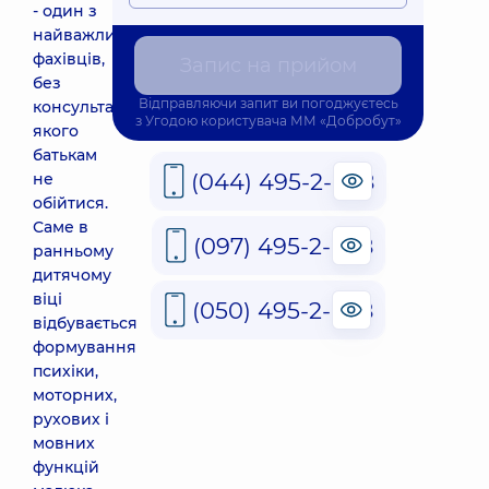
- один з
найважливіших
фахівців,
Запис на прийом
без
Відправляючи запит ви погоджуєтесь
консультацій
з
Угодою користувача
ММ «Добробут»
якого
батькам
(044) 495-2-888
не
обійтися.
Саме в
(097) 495-2-888
ранньому
дитячому
віці
(050) 495-2-888
відбувається
формування
психіки,
моторних,
рухових і
мовних
функцій