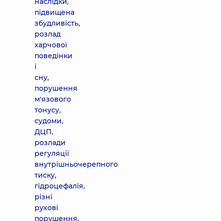
наслідки,
підвищена
збудливість,
розлад
харчової
поведінки
і
сну,
порушення
м'язового
тонусу,
судоми,
ДЦП,
розлади
регуляції
внутрішньочерепного
тиску,
гідроцефалія,
різні
рухові
порушення,