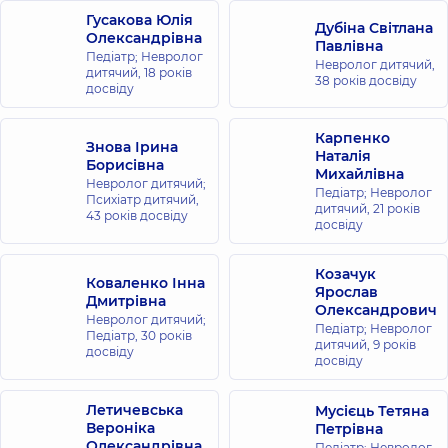
Комфорт
Гусакова Юлія
Таун
Дубіна Світлана
Олександрівна
Павлівна
вул.
Педіатр; Невролог
Регенераторна, 4
Невролог дитячий,
дитячий,
18 років
корпус 8, м. Київ
38 років досвіду
досвіду
Медичний
Карпенко
Знова Ірина
Центр
Наталія
Борисівна
«Добробут»
Михайлівна
Невролог дитячий;
для всієї
Педіатр; Невролог
Психіатр дитячий,
дитячий,
21 років
родини на
43 років досвіду
досвіду
вул.
Коновальця
Козачук
вул. Євгена
Коваленко Інна
Ярослав
Коновальця
Дмитрівна
34-А, м. Київ
Олександрович
Невролог дитячий;
Педіатр; Невролог
Педіатр,
30 років
дитячий,
9 років
досвіду
Медичний
досвіду
Центр
«Добробут»
Летичевська
Мусієць Тетяна
для всієї
Вероніка
Петрівна
родини на
Олександрівна
Педіатр; Невролог