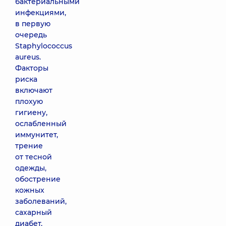
бактериальными
инфекциями,
в первую
очередь
Staphylococcus
aureus.
Факторы
риска
включают
плохую
гигиену,
ослабленный
иммунитет,
трение
от тесной
одежды,
обострение
кожных
заболеваний,
сахарный
диабет,