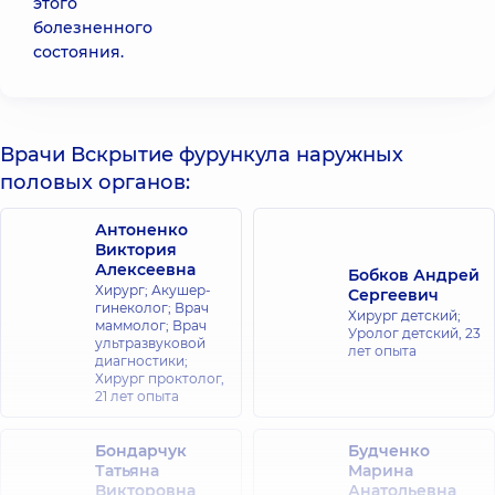
этого
болезненного
состояния.
Врачи Вскрытие фурункула наружных
половых органов:
Антоненко
Виктория
Алексеевна
Бобков Андрей
Хирург; Акушер-
Сергеевич
гинеколог; Врач
Хирург детский;
маммолог; Врач
Уролог детский,
23
ультразвуковой
лет опыта
диагностики;
Хирург проктолог,
21 лет опыта
Бондарчук
Будченко
Татьяна
Марина
Викторовна
Анатольевна