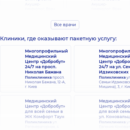
Акушер-
Акушер-
гинеколог; Врач
гинеколог; Врач
ультразвуковой
ультразвуковой
диагностики,
15 лет
диагностики,
15 лет
опыта
опыта
Все врачи
Васьковская
Клиники, где оказывают пакетную услугу:
Вышпинский
Ирина
Игорь
Вячеславовна
Манольевич
Многопрофильный
Многопрофи
Акушер-
Хирург детский;
Медицинский
Медицински
гинеколог; Врач
Хирург челюстно-
Центр «Добробут»
Центр «Добро
ультразвуковой
лицевой,
40 лет
24/7 на просп.
24/7 на ул. С
диагностики,
19 лет
опыта
опыта
Николая Бажана
Идзиковских
Поликлиника
просп.
Поликлиника
ул
Николая Бажана, 12-А,
Семьи Идзиковск
Гераськевич
г. Киев
Мишина), 3, г. Ки
Лариса
Галат
Николаевна
Александр
Медицинский
Медицински
Акушер-
Михайлович
Центр «Добробут»
Центр «Добро
гинеколог; Врач
Уролог,
19 лет
для всей семьи в
ультразвуковой
для всей сем
опыта
диагностики,
27
ЖК Комфорт Таун
ул. Коновальц
лет опыта
Поликлиника
ул.
Поликлиника
ул
Регенераторная, 4
Евгения Конова