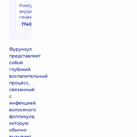
Консультация
акушера-
гинеколога
1740 грн
Фурункул
представляет
собой
глубокий
воспалительный
процесс,
связанный
с
инфекцией
волосяного
фолликула,
которую
обычно
вызывает