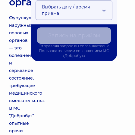
органов
Выбрать дату / время
приема
Фурункул
наружных
половых
Запись на прийом
органов
Отправляя запрос вы соглашаетесь с
— это
Пользовательским соглашением
МС
болезненное
«Добробут»
и
серьезное
состояние,
требующее
медицинского
вмешательства.
В МС
“Добробут”
опытные
врачи