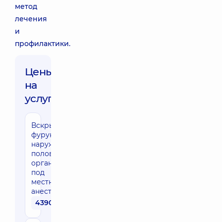
метод
лечения
и
профилактики.
Цены
на
услуги:
Вскрытие
фурункула
наружных
половых
органов
под
местной
анестезией
4390 грн