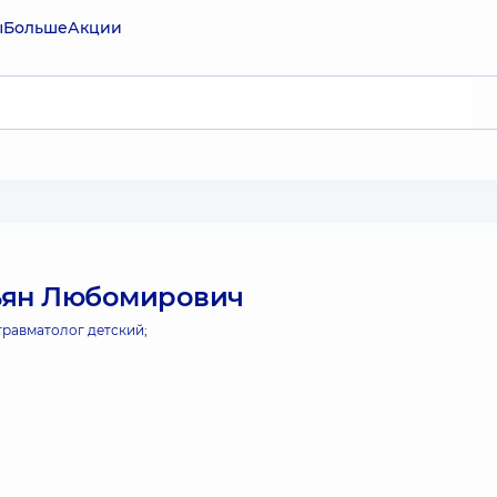
ы
Больше
Акции
ьян Любомирович
равматолог детский;