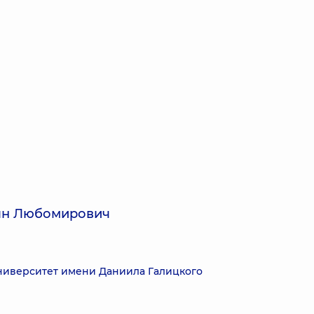
ян Любомирович
иверситет имени Даниила Галицкого