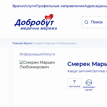
Врачи
Услуги
Профильные направления
Адреса
Цен
Главная
Врачи
Смерек Марьян Любомирович
Информация
Услуги
Смерек Мар
Хирург детский;
Ортопед-т
7
лет опыта
принимает
детей