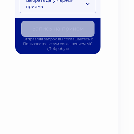
Выбрать дату / время
приема
Запись на прийом
Отправляя запрос вы соглашаетесь с
Пользовательским соглашением
МС
«Добробут»