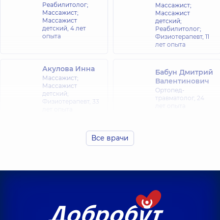
Реабилитолог;
Массажист;
Массажист;
Массажист
Массажист
детский;
детский,
4 лет
Реабилитолог;
опыта
Физиотерапевт,
11
лет опыта
Акулова Инна
Бабун Дмитрий
Массажист;
Валентинович
Массажист
Ортопед-
детский;
травматолог,
24
Физиотерапевт,
33
лет опыта
лет опыта
Баркалова
Все врачи
Людмила
Станиславовна
Вихоть Павел
Физиотерапевт;
Дмитриевич
Врач физической и
Массажист,
реабилитационной
медицины (ФРМ),
39 лет опыта
Гайдаш Елена
Губенко Сергей