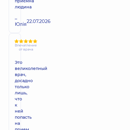
приємна
людина
–
22.07.2026
Юлія
Впечатление
от врача
Это
великолепный
врач,
досадно
только
лишь,
что
к
ней
попасть
на
прием