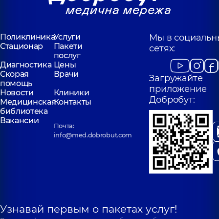
Поликлиника
Услуги
Мы в социальн
Стационар
Пакети
сетях:
послуг
Диагностика
Цены
Скорая
Врачи
Загружайте
помощь
приложение
Новости
Клиники
Добробут:
Медицинская
Контакты
библиотека
Вакансии
Почта:
info@med.dobrobut.com
Узнавай первым о пакетах услуг!