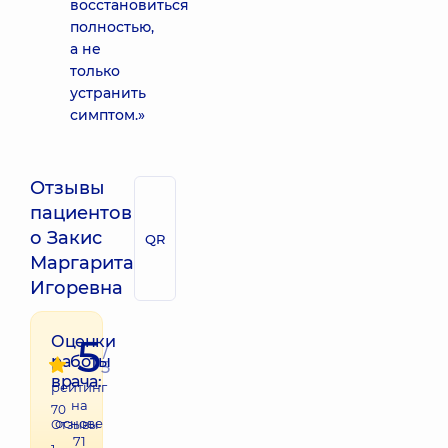
восстановиться
полностью,
а не
только
устранить
симптом.»
Отзывы
пациентов
о Закис
QR
Маргарита
Игоревна
5
Оценки
/
работы
5
врача:
рейтинг
на
70
основе
Отзывы
71