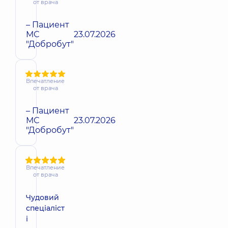
от врача
– Пациент
МС
23.07.2026
"Добробут"
Впечатление
от врача
– Пациент
МС
23.07.2026
"Добробут"
Впечатление
от врача
Чудовий
спеціаліст
і