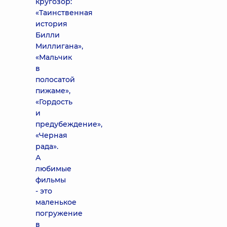
кругозор:
«Таинственная
история
Билли
Миллигана»,
«Мальчик
в
полосатой
пижаме»,
«Гордость
и
предубеждение»,
«Черная
рада».
А
любимые
фильмы
- это
маленькое
погружение
в