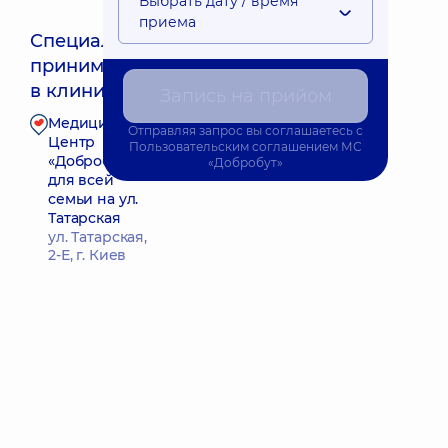
Выбрать дату / время
приема
Специалист
принимает
Ближайшее время приема: 09.08.2026 9:00
в клинике
Запись на прийом
Медицинский
Отправляя запрос вы соглашаетесь с
Запись к специалисту
Центр
Пользовательским соглашением
МС
«Добробут»
«Добробут»
для всей
семьи на ул.
Татарская
ул. Татарская,
2-Е, г. Киев