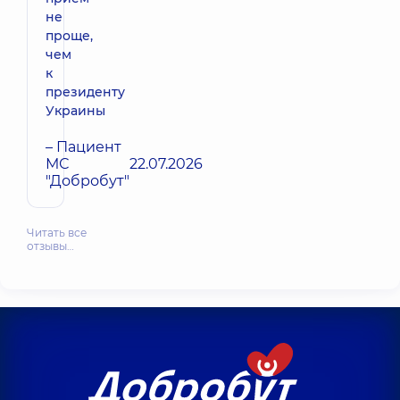
не
проще,
чем
к
президенту
Украины
– Пациент
МС
22.07.2026
"Добробут"
Читать все
отзывы…