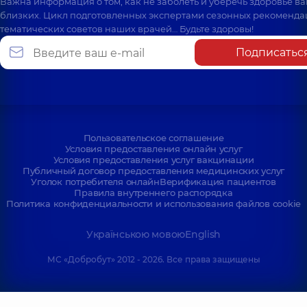
Важна информация о том, как не заболеть и уберечь здоровье в
близких. Цикл подготовленных экспертами сезонных рекоменда
тематических советов наших врачей… Будьте здоровы!
Подписатьс
Пользовательское соглашение
Условия предоставления онлайн услуг
Условия предоставления услуг вакцинации
Публичный договор предоставления медицинских услуг
Уголок потребителя онлайн
Верификация пациентов
Правила внутреннего распорядка
Политика конфиденциальности и использования файлов cookie
Українською мовою
English
МС «Добробут» 2012 - 2026. Все права защищены