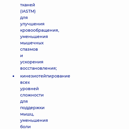
тканей
(IASTM)
для
улучшения
кровообращения,
уменьшения
мышечных
спазмов
и
ускорения
восстановления;
кинезиотейпирование
всех
уровней
сложности
для
поддержки
мышц,
уменьшения
боли