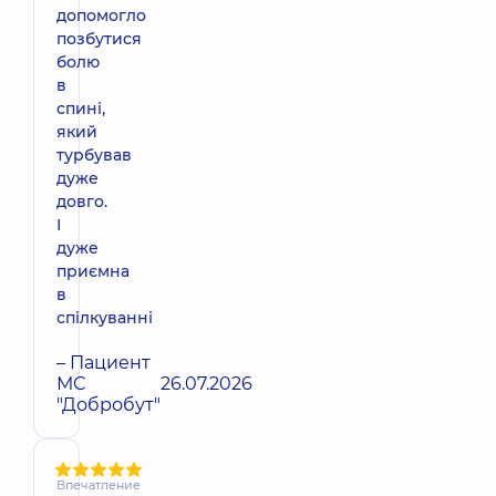
допомогло
позбутися
болю
в
спині,
який
турбував
дуже
довго.
І
дуже
приємна
в
спілкуванні
– Пациент
МС
26.07.2026
"Добробут"
Впечатление