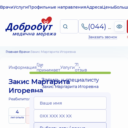
Врачи
Услуги
Профильные направления
Адреса
Цены
Больш
(044) 495-2-888
Заказать звонок
Главная
Врачи
Закис Маргарита Игоревна
Где
71
Информация
Услуги
принимает
отзыв
Запись к специалисту
Закис Маргарита
Закис Маргарита Игоревна
Игоревна
Реабилитолог;
Массажист;
4
5
/ 5
Выездные
лет опыта
рейтинг
на основе
услуги
71 отзыв