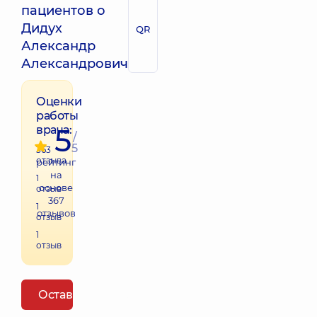
пациентов о
Дидух
QR
Александр
Александрович
Оценки
работы
5
врача:
/
5
363
отзыва
рейтинг
на
1
основе
отзыв
367
1
отзывов
отзыв
1
отзыв
Оставить отзыв