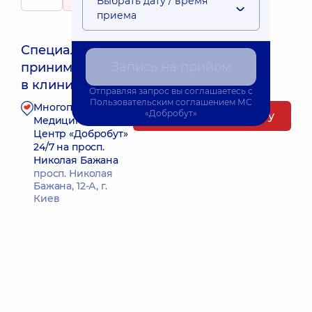
Выбрать дату / время
367 отзывов
приема
Специалист
Запись на прийом
принимает
Ближайшее время приема: Сьогодні о 17:45
в клинике
Отправляя запрос вы соглашаетесь с
Пользовательским соглашением
МС
Многопрофильный
«Добробут»
Запись к специалисту
Медицинский
Центр «Добробут»
24/7 на просп.
Николая Бажана
просп. Николая
Бажана, 12-А, г.
Киев