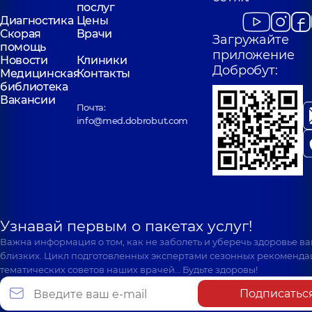
послуг
Диагностика
Цены
Скорая
Врачи
Загружайте
помощь
приложение
Новости
Клиники
Добробут:
Медицинская
Контакты
библиотека
Вакансии
Почта:
info@med.dobrobut.com
Узнавай первым о пакетах услуг!
Важна информация о том, как не заболеть и уберечь здоровье в
близких. Цикл подготовленных экспертами сезонных рекоменда
тематических советов наших врачей… Будьте здоровы!
Подписатьс