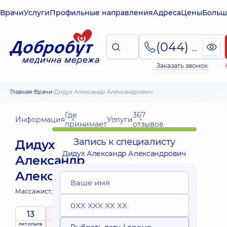
Врачи
Услуги
Профильные направления
Адреса
Цены
Больш
(044) 495-2-888
Заказать звонок
Главная
Врачи
Дидух Александр Александрович
Где
367
Информация
Услуги
принимает
отзывов
Запись к специалисту
Дидух
Дидух Александр Александрович
Александр
Александрович
Массажист;
13
5
/ 5
лет опыта
рейтинг
на основе