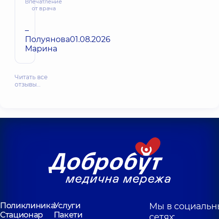
Впечатление
от врача
–
Полуянова
01.08.2026
Марина
Читать все
отзывы…
Поликлиника
Услуги
Мы в социальн
Стационар
Пакети
сетях: