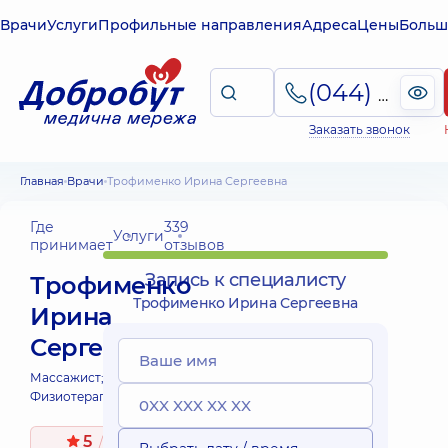
Врачи
Услуги
Профильные направления
Адреса
Цены
Больш
(044) 495-2-888
Заказать звонок
Главная
Врачи
Трофименко Ирина Сергеевна
Где
339
Услуги
принимает
отзывов
Запись к специалисту
Трофименко
Трофименко Ирина Сергеевна
Ирина
Сергеевна
Массажист;
Физиотерапевт;
5
/ 5