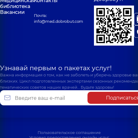
Медицинская
Контакты
библиотека
Вакансии
Почта:
info@med.dobrobut.com
Узнавай первым о пакетах услуг!
Важна информация о том, как не заболеть и уберечь здоровье в
близких. Цикл подготовленных экспертами сезонных рекоменда
тематических советов наших врачей… Будьте здоровы!
Подписатьс
Пользовательское соглашение
Условия предоставления онлайн услуг