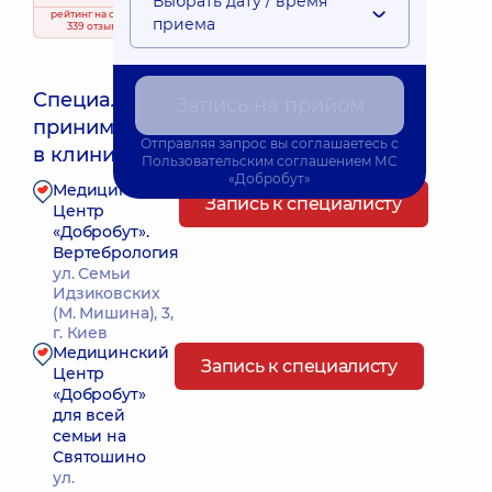
Выбрать дату / время
рейтинг
на основе
приема
339 отзывов
Специалист
Запись на прийом
принимает
Ближайшее время приема: Сьогодні о 09:00
Отправляя запрос вы соглашаетесь с
в клиниках:
Пользовательским соглашением
МС
«Добробут»
Медицинский
Запись к специалисту
Центр
«Добробут».
Вертебрология
ул. Семьи
Идзиковских
(М. Мишина), 3,
г. Киев
Медицинский
Запись к специалисту
Центр
«Добробут»
для всей
семьи на
Святошино
ул.