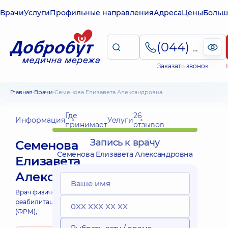
Врачи
Услуги
Профильные направления
Адреса
Цены
Больш
(044) 495-2-888
Заказать звонок
Главная
Врачи
Семенова Елизавета Александровна
Где
26
Информация
Услуги
принимает
отзывов
Запись к врачу
Семенова
Семенова Елизавета Александровна
Елизавета
Александровна
Врач физической и
реабилитационной медицины
(ФРМ);