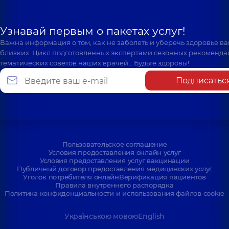
Узнавай первым о пакетах услуг!
Важна информация о том, как не заболеть и уберечь здоровье в
близких. Цикл подготовленных экспертами сезонных рекоменда
тематических советов наших врачей… Будьте здоровы!
Подписатьс
Пользовательское соглашение
Условия предоставления онлайн услуг
Условия предоставления услуг вакцинации
Публичный договор предоставления медицинских услуг
Уголок потребителя онлайн
Верификация пациентов
Правила внутреннего распорядка
Политика конфиденциальности и использования файлов cookie
Українською мовою
English