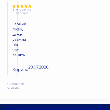
Впечатление
от врача
Гарний
лікар,
дуже
уважна
під
час
занять.
–
29.07.2026
Кирило
Читать все
отзывы…