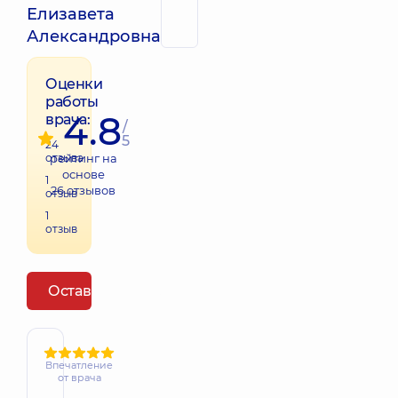
Елизавета
Александровна
Оценки
работы
4.8
врача:
/
5
24
отзыва
рейтинг на
основе
1
26
отзывов
отзыв
1
отзыв
Оставить отзыв
Впечатление
от врача