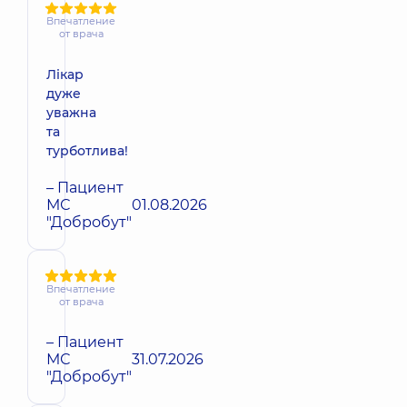
Впечатление
от врача
Лікар
дуже
уважна
та
турботлива!
– Пациент
МС
01.08.2026
"Добробут"
Впечатление
от врача
– Пациент
МС
31.07.2026
"Добробут"