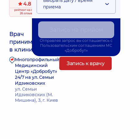
Выбрать дату / время
4.8
/ 5
приема
рейтинг
на основе
26 отзывов
Запись на прийом
Врач
Отправляя запрос вы соглашаетесь с
принимает
Ближайшее время приема: Сьогодні о 15:15
Пользовательским соглашением
МС
в клинике
«Добробут»
Многопрофильный
Запись к врачу
Медицинский
Центр «Добробут»
24/7 на ул. Семьи
Идзиковских
ул. Семьи
Идзиковских (М.
Мишина), 3, г. Киев