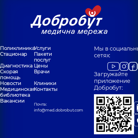
Поликлиника
Услуги
Мы в социальн
Стационар
Пакети
сетях:
послуг
Диагностика
Цены
Скорая
Врачи
Загружайте
помощь
приложение
Новости
Клиники
Добробут:
Медицинская
Контакты
библиотека
Вакансии
Почта:
info@med.dobrobut.com