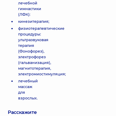
лечебной
гимнастики
(ЛФК):
кинезитерапия;
физиотерапевтические
процедуры:
ультразвуковая
терапия
(Фонофорез),
электрофорез
(гальванизация),
магнитотерапия,
электромиостимуляция;
лечебный
массаж
для
взрослых.
Расскажите