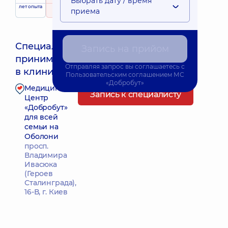
Выбрать дату / время
лет опыта
рейтинг
на основе
приема
263 отзыва
Специалист
Запись на прийом
принимает
Ближайшее время приема: 13.08.2026 10:15
Отправляя запрос вы соглашаетесь с
в клинике
Пользовательским соглашением
МС
«Добробут»
Медицинский
Запись к специалисту
Центр
«Добробут»
для всей
семьи на
Оболони
просп.
Владимира
Ивасюка
(Героев
Сталинграда),
16-В, г. Киев