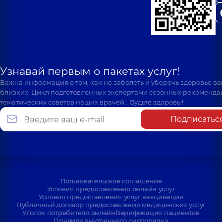
Узнавай первым о пакетах услуг!
Важна информация о том, как не заболеть и уберечь здоровье в
близких. Цикл подготовленных экспертами сезонных рекоменда
тематических советов наших врачей… Будьте здоровы!
Подписатьс
Пользовательское соглашение
Условия предоставления онлайн услуг
Условия предоставления услуг вакцинации
Публичный договор предоставления медицинских услуг
Уголок потребителя онлайн
Верификация пациентов
Правила внутреннего распорядка