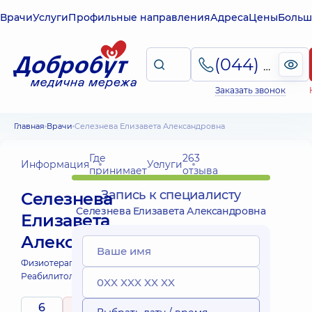
Врачи
Услуги
Профильные направления
Адреса
Цены
Больш
(044) 495-2-888
Заказать звонок
Главная
Врачи
Селезнева Елизавета Александровна
Где
263
Информация
Услуги
принимает
отзыва
Запись к специалисту
Селезнева
Селезнева Елизавета Александровна
Елизавета
Александровна
Физиотерапевт;
Массажист;
Реабилитолог;
6
5
/ 5