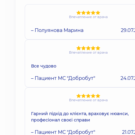
Впечатление от врача
– Полуянова Марина
29.07
Впечатление от врача
Все чудово
– Пациент МС "Добробут"
24.07
Впечатление от врача
Гарний підхід до клієнта, враховує нюанси,
професіонал своєї справи
– Пациент МС "Добробут"
21.07