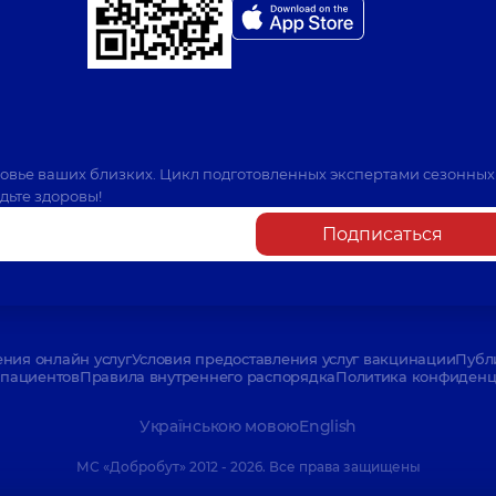
ровье ваших близких. Цикл подготовленных экспертами сезонных
дьте здоровы!
Подписаться
ения онлайн услуг
Условия предоставления услуг вакцинации
Публ
пациентов
Правила внутреннего распорядка
Политика конфиденци
Українською мовою
English
МС «Добробут» 2012 - 2026. Все права защищены