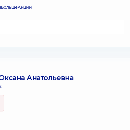
ы
Больше
Акции
Оксана Анатольевна
т;