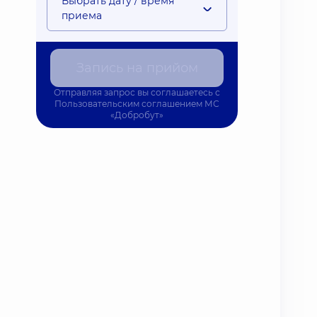
Выбрать дату / время
приема
Запись на прийом
Отправляя запрос вы соглашаетесь с
Пользовательским соглашением
МС
«Добробут»