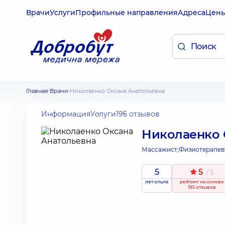
Врачи
Услуги
Профильные направления
Адреса
Цен
Главная
Врачи
Николаенко Оксана Анатольевна
Информация
Услуги
195 отзывов
Николаенко 
Массажист;
Физиотерапев
5
5
/ 5
лет опыта
рейтинг
на основе
195 отзывов