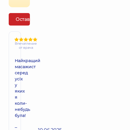
Оставить отзыв
Впечатление
от врача
Найкращий
масажист
серед
усіх
у
яких
я
коли-
небудь
була!
–