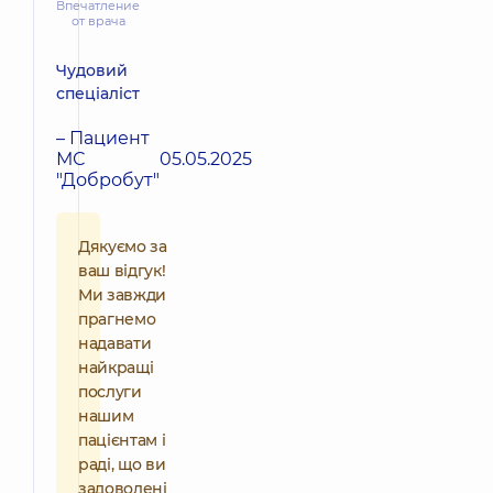
Впечатление
от врача
Чудовий
спеціаліст
– Пациент
МС
05.05.2025
"Добробут"
Дякуємо за
ваш відгук!
Ми завжди
прагнемо
надавати
найкращі
послуги
нашим
пацієнтам і
раді, що ви
задоволені