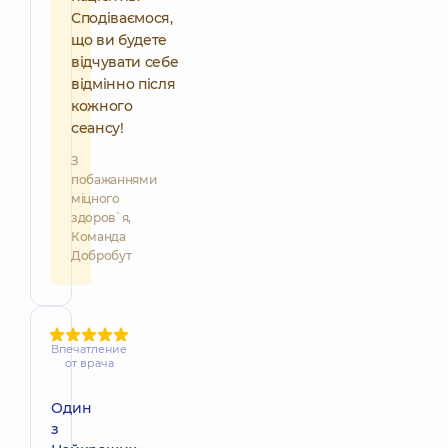
Сподіваємося,
що ви будете
відчувати себе
відмінно після
кожного
сеансу!
З
побажаннями
міцного
здоров`я,
Команда
Добробут
Впечатление
от врача
Один
з