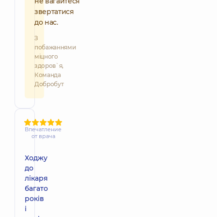
не вагайтеся
звертатися
до нас.
З
побажаннями
міцного
здоров`я,
Команда
Добробут
Впечатление
от врача
Ходжу
до
лікаря
багато
років
і