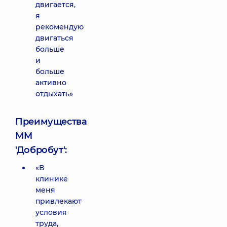
двигается,
я
рекомендую
двигаться
больше
и
больше
активно
отдыхать»
Преимущества
ММ
'Добробут':
«В
клинике
меня
привлекают
условия
труда,