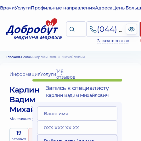
Врачи
Услуги
Профильные направления
Адреса
Цены
Больш
(044) 495-2-888
Заказать звонок
Главная
Врачи
Карлин Вадим Михайлович
148
Информация
Услуги
отзывов
Запись к специалисту
Карлин
Карлин Вадим Михайлович
Вадим
Михайлович
Массажист;
19
5
/ 5
лет опыта
рейтинг
на основе