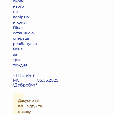
окрім
нього
не
довіряю
нікому.
Після
останньою
операціі
реабілітував
мене
за
три
тиждня
– Пациент
МС
05.05.2025
"Добробут"
Дякуємо за
ваш відгук та
високу