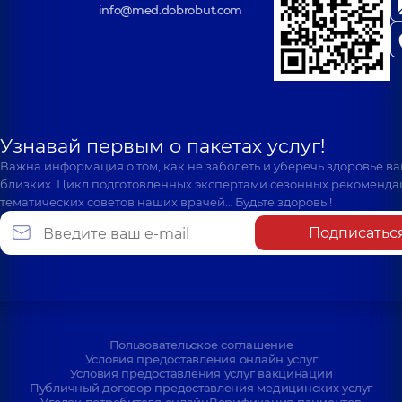
info@med.dobrobut.com
Узнавай первым о пакетах услуг!
Важна информация о том, как не заболеть и уберечь здоровье в
близких. Цикл подготовленных экспертами сезонных рекоменда
тематических советов наших врачей… Будьте здоровы!
Подписатьс
Пользовательское соглашение
Условия предоставления онлайн услуг
Условия предоставления услуг вакцинации
Публичный договор предоставления медицинских услуг
Уголок потребителя онлайн
Верификация пациентов