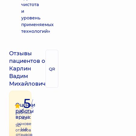
чистота
и
уровень
применяемых
технологий»
Отзывы
пациентов о
Карлин
QR
Вадим
Михайлович
5
/
Оценки
5
работы
рейтинг
врача:
на
основе
147
148
отзывов
отзывов