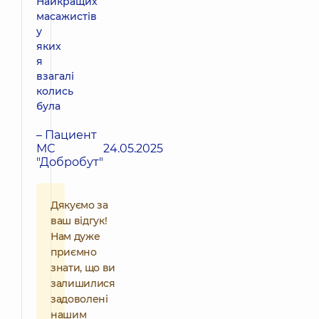
Найкращих
масажистів
у
яких
я
взагалі
колись
була
– Пациент
МС
24.05.2025
"Добробут"
Дякуємо за
ваш відгук!
Нам дуже
приємно
знати, що ви
залишилися
задоволені
нашим