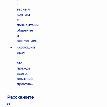
–
тесный
контакт
с
пациентами,
общение
и
внимание».
«Хороший
врач
–
это,
прежде
всего,
опытный
практик».
Расскажите
о