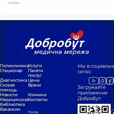
отзывы…
Поликлиника
Услуги
Мы в социальн
Стационар
Пакети
сетях:
послуг
Диагностика
Цены
Скорая
Врачи
Загружайте
помощь
приложение
Новости
Клиники
Добробут:
Медицинская
Контакты
библиотека
Вакансии
Почта: