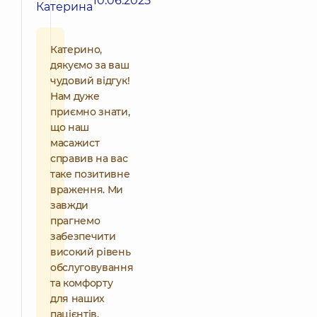
10.06.2025
Катерина
Катерино,
дякуємо за ваш
чудовий відгук!
Нам дуже
приємно знати,
що наш
масажист
справив на вас
таке позитивне
враження. Ми
завжди
прагнемо
забезпечити
високий рівень
обслуговування
та комфорту
для наших
пацієнтів.