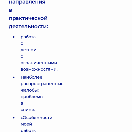
направления
в
практической
деятельности:
работа
с
детьми
с
ограниченными
возможностями.
Наиболее
распространенные
жалобы:
проблемы
в
спине.
«Особенности
моей
работы