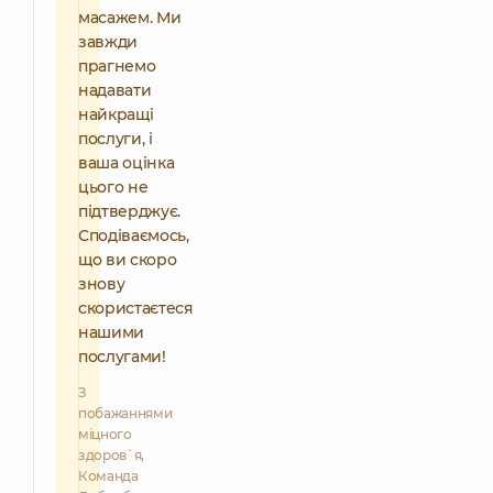
масажем. Ми
завжди
прагнемо
надавати
найкращі
послуги, і
ваша оцінка
цього не
підтверджує.
Сподіваємось,
що ви скоро
знову
скористаєтеся
нашими
послугами!
З
побажаннями
міцного
здоров`я,
Команда