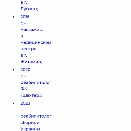
в г.
Лугины;
2016
г. –
массажист
в
медицинском
центре
в г.
Житомир;
2020
г. –
реабилитолог
ФК
«Шахтер»;
2023
г. –
реабилитолог
сборной
Украины