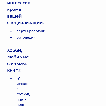
интересов,
кроме
вашей
специализации:
вертебрология;
ортопедия.
Хобби,
любимые
фильмы,
книги:
«Я
играю
в
футбол,
пинг-
понг,