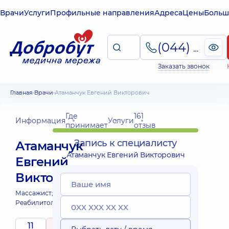
Врачи
Услуги
Профильные направления
Адреса
Цены
Больш
(044) 495-2-888
Заказать звонок
Главная
Врачи
Атаманчук Евгений Викторович
Где
161
Информация
Услуги
принимает
отзыв
Запись к специалисту
Атаманчук
Атаманчук Евгений Викторович
Евгений
Викторович
Массажист;
Массажист детский;
Реабилитолог;
Физиотерапевт;
11
5
/ 5