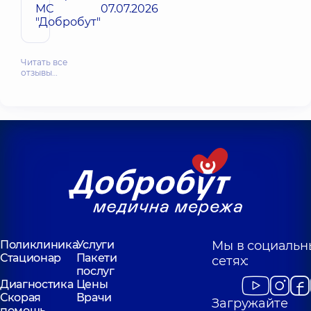
МС
07.07.2026
"Добробут"
Читать все
отзывы…
Поликлиника
Услуги
Мы в социальн
Стационар
Пакети
сетях:
послуг
Диагностика
Цены
Скорая
Врачи
Загружайте
помощь