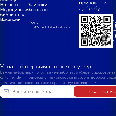
приложение
Новости
Клиники
Добробут:
Медицинская
Контакты
библиотека
Вакансии
Почта:
info@med.dobrobut.com
Узнавай первым о пакетах услуг!
Важна информация о том, как не заболеть и уберечь здоровье в
близких. Цикл подготовленных экспертами сезонных рекоменда
тематических советов наших врачей… Будьте здоровы!
Подписатьс