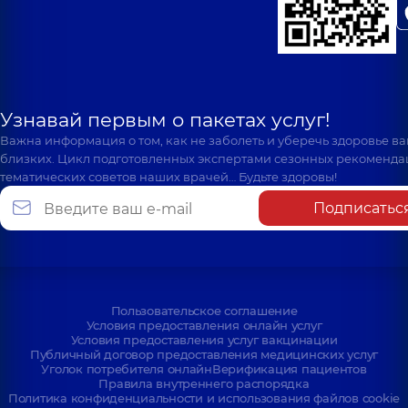
Узнавай первым о пакетах услуг!
Важна информация о том, как не заболеть и уберечь здоровье в
близких. Цикл подготовленных экспертами сезонных рекоменда
тематических советов наших врачей… Будьте здоровы!
Подписатьс
Пользовательское соглашение
Условия предоставления онлайн услуг
Условия предоставления услуг вакцинации
Публичный договор предоставления медицинских услуг
Уголок потребителя онлайн
Верификация пациентов
Правила внутреннего распорядка
Политика конфиденциальности и использования файлов cookie