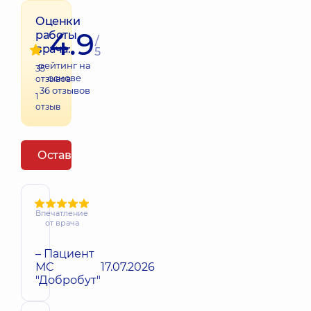
Оценки
4.9
работы
/
врача:
5
рейтинг на
35
основе
отзывов
36
отзывов
1
отзыв
Оставить отзыв
Впечатление
от врача
– Пациент
МС
17.07.2026
"Добробут"