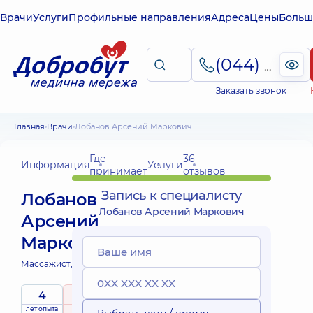
Врачи
Услуги
Профильные направления
Адреса
Цены
Больш
(044) 495-2-888
Заказать звонок
Главная
Врачи
Лобанов Арсений Маркович
Где
36
Информация
Услуги
принимает
отзывов
Запись к специалисту
Лобанов
Лобанов Арсений Маркович
Арсений
Маркович
Массажист;
Физиотерапевт;
4
4.9
/ 5
лет опыта
рейтинг
на основе