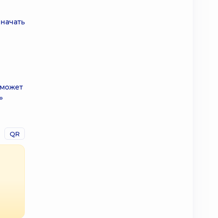
 начать
оможет
»
QR