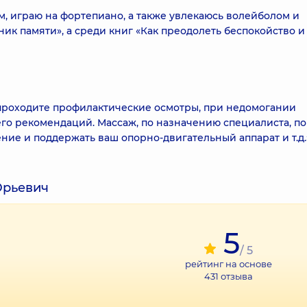
, играю на фортепиано, а также увлекаюсь волейболом и
ик памяти», а среди книг «Как преодолеть беспокойство и
 проходите профилактические осмотры, при недомогании
его рекомендаций. Массаж, по назначению специалиста, п
ие и поддержать ваш опорно-двигательный аппарат и т.д.
Юрьевич
5
/ 5
рейтинг на основе
431
отзыва