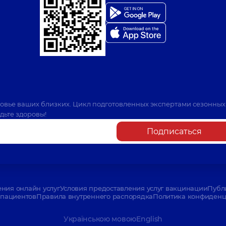
ровье ваших близких. Цикл подготовленных экспертами сезонных
дьте здоровы!
Подписаться
ения онлайн услуг
Условия предоставления услуг вакцинации
Публ
пациентов
Правила внутреннего распорядка
Политика конфиденци
Українською мовою
English