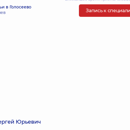
ьи в Голосеево
Запись к специал
иев
ергей Юрьевич