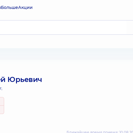
ы
Больше
Акции
ей Юрьевич
т;
Ближайшее время приема: 10.08.20