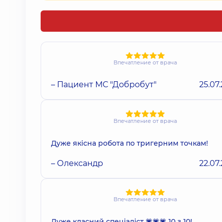
Впечатление от врача
– Пациент МС "Добробут"
25.07
Впечатление от врача
Дуже якісна робота по тригерним точкам!
– Олександр
22.07
Впечатление от врача
Дуже класний спеціаліст 💗💗💗 10 з 10!