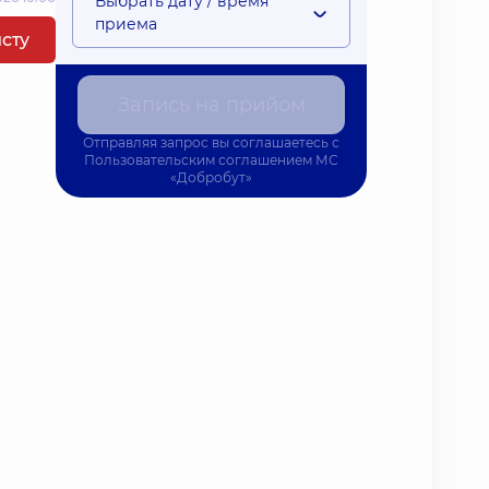
Выбрать дату / время
приема
исту
Запись на прийом
Отправляя запрос вы соглашаетесь с
Пользовательским соглашением
МС
«Добробут»