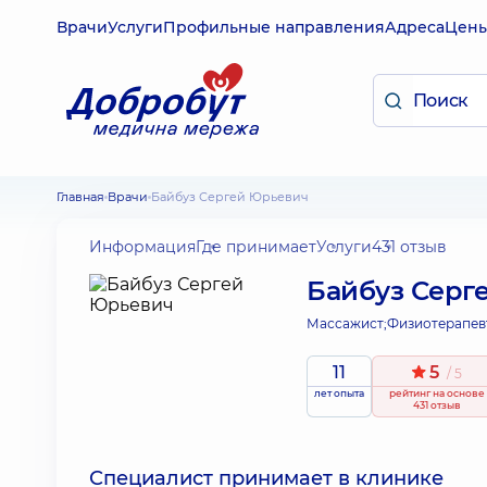
Врачи
Услуги
Профильные направления
Адреса
Цен
Главная
Врачи
Байбуз Сергей Юрьевич
Информация
Где принимает
Услуги
431 отзыв
Байбуз Серг
Массажист;
Физиотерапев
11
5
/ 5
лет опыта
рейтинг
на основе
431 отзыв
Специалист принимает в клинике