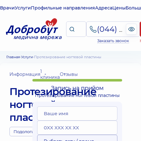
Врачи
Услуги
Профильные направления
Адреса
Цены
Больш
(044) 495-2-888
Заказать звонок
Главная
Услуги
Протезирование ногтевой пластины
1
Информация
Отзывы
клиника
Запись на прийом
Протезирование
Протезирование ногтевой пластины
ногтевой
пластины
Подологи