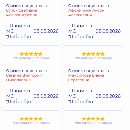
Отзывы пациентов о:
Отзывы пациентов о:
Диденко
Сучок Светлана
Афоничкин Антон
Андрей
Александровна
Алексеевич
Елизаров Вадим
Григорьевич
Валентинович
Хирург детский;
– Пациент
– Пациент
Хирург; Хирург
Ортопед-
МС
08.08.2026
МС
08.08.2026
проктолог,
31 лет
травматолог
опыта
"Добробут"
"Добробут"
детский; Хирург,
24
лет опыта
Калашников
Впечатление от врача
Впечатление от врача
Заремба
Артем
Виталий
Владимирович
Ростиславович
Отзывы пациентов о:
Отзывы пациентов о:
Ортопед-
Семина Виктория
Максимова Елена
Хирург детский,
28
травматолог,
14 лет
Николаевна
Сергеевна
лет опыта
опыта
– Пациент
– Пациент
МС
08.08.2026
МС
08.08.2026
Котляров
Калина Роман
"Добробут"
"Добробут"
Алексей
Анатольевич
Игоревич
Хирург; Хирург
проктолог,
22 лет
Хирург,
15 лет
опыта
опыта
Впечатление от врача
Впечатление от врача