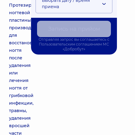
Выбрать дату / время
Протезирование
приема
ногтевой
пластины
производят
Запись на прийом
для
Отправляя запрос вы соглашаетесь с
восстановления
Пользовательским соглашением
МС
«Добробут»
ногтя
после
удаления
или
лечения
ногтя от
грибковой
инфекции,
травмы,
удаления
вросшей
части