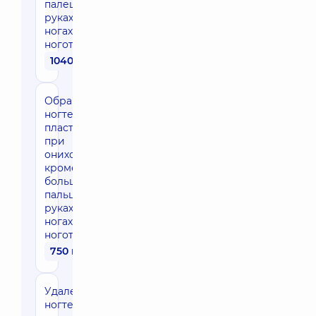
палец (на
руках и
ногах) за 1
ноготь
1040 грн
Обработка
ногтевой
пластины
при
онихомикозе,
кроме
большого
пальца (на
руках и
ногах) за 1
ноготь
750 грн
Удаление
ногтевой