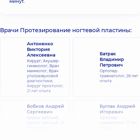
минут.
Врачи Протезирование ногтевой пластины:
Антоненко
Виктория
Батрак
Алексеевна
Владимир
Хирург; Акушер-
Петрович
гинеколог; Врач
маммолог; Врач
Ортопед-
ультразвуковой
травматолог,
26 лет
диагностики;
опыта
Хирург проктолог,
21 лет опыта
Бобков Андрей
Буглак Андрей
Сергеевич
Игоревич
Хирург детский;
Ортопед-
Уролог детский,
23
травматолог,
17 лет
лет опыта
опыта