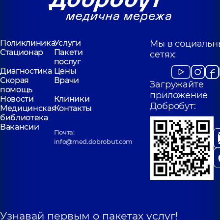
Поликлиника
Услуги
Мы в социальн
Стационар
Пакети
сетях:
послуг
Диагностика
Цены
Скорая
Врачи
Загружайте
помощь
приложение
Новости
Клиники
Добробут:
Медицинская
Контакты
библиотека
Вакансии
Почта:
info@med.dobrobut.com
Узнавай первым о пакетах услуг!