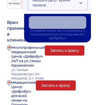
Выбрать дату / время
лет опыта
рейтинг
на основе
принимает
приема
137 отзывов
детей
Врач
Запись на прийом
принимает
Отправляя запрос вы соглашаетесь с
Ближайшее время приема: 10.08.2026 14:00
в
Пользовательским соглашением
МС
«Добробут»
клиниках:
Многопрофильный
Запись к врачу
Медицинский
Центр «Добробут»
24/7 на ул. Семьи
Идзиковских
ул. Семьи
Идзиковских (М.
Мишина), 3, г. Киев
Медицинский
Запись к врачу
Центр
«Добробут»
для всей
семьи на
Позняках