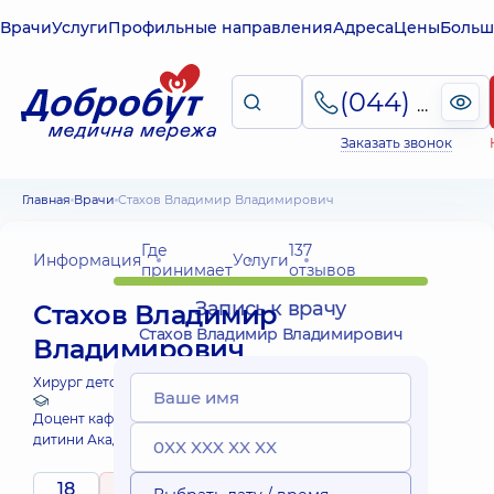
Врачи
Услуги
Профильные направления
Адреса
Цены
Больш
(044) 495-2-888
Заказать звонок
Главная
Врачи
Стахов Владимир Владимирович
Где
137
Информация
Услуги
принимает
отзывов
Запись к врачу
Стахов Владимир
Стахов Владимир Владимирович
Владимирович
Хирург детский;
Уролог детский;
Доцент кафедри здоров'я матері та
дитини Академії Добробут
18
5
/ 5