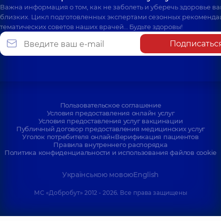
Важна информация о том, как не заболеть и уберечь здоровье в
близких. Цикл подготовленных экспертами сезонных рекоменда
тематических советов наших врачей… Будьте здоровы!
Подписатьс
Пользовательское соглашение
Условия предоставления онлайн услуг
Условия предоставления услуг вакцинации
Публичный договор предоставления медицинских услуг
Уголок потребителя онлайн
Верификация пациентов
Правила внутреннего распорядка
Политика конфиденциальности и использования файлов cookie
Українською мовою
English
МС «Добробут» 2012 - 2026. Все права защищены