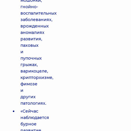
мошонки,
гнойно-
воспалительных
заболеваниях,
врожденных
аномалиях
развития,
паховых
и
пупочных
грыжах,
варикоцеле,
крипторхизме,
фимозе
и
других
патологиях.
«Сейчас
наблюдается
бурное
развитие