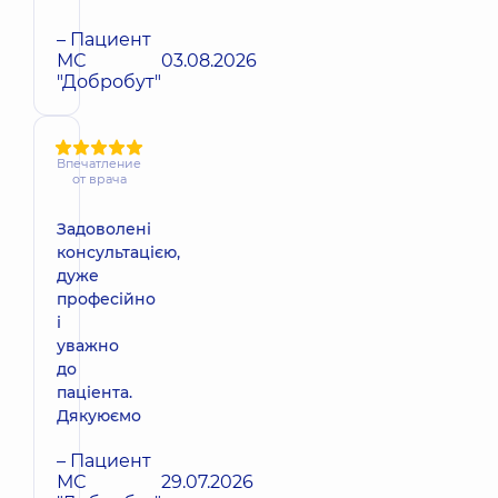
– Пациент
МС
03.08.2026
"Добробут"
Впечатление
от врача
Задоволені
консультацією,
дуже
професійно
і
уважно
до
паціента.
Дякуюємо
– Пациент
МС
29.07.2026