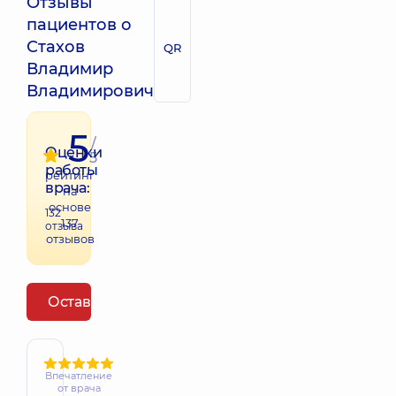
Отзывы
пациентов о
Стахов
QR
Владимир
Владимирович
5
/
Оценки
5
работы
рейтинг
врача:
на
основе
132
137
отзыва
отзывов
Оставить отзыв
Впечатление
от врача