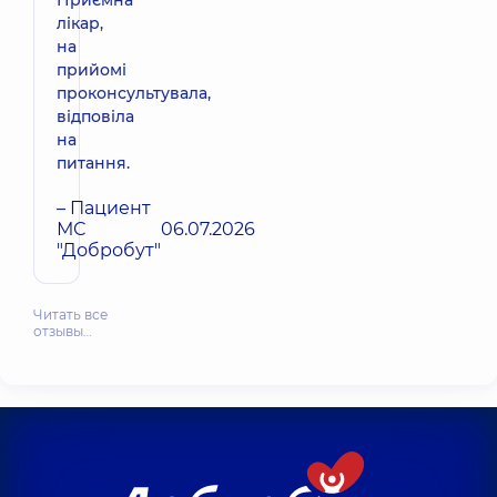
лікар,
на
прийомі
проконсультувала,
відповіла
на
питання.
– Пациент
МС
06.07.2026
"Добробут"
Читать все
отзывы…