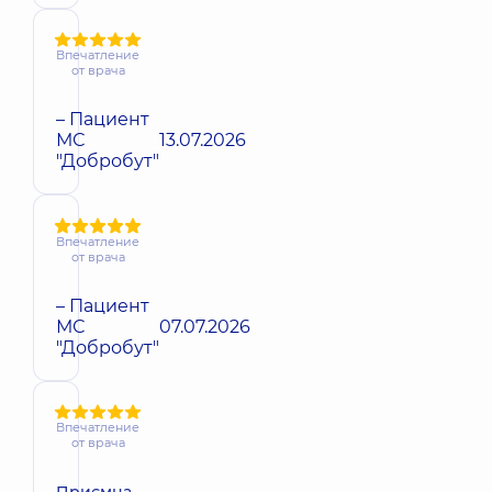
Впечатление
от врача
– Пациент
МС
13.07.2026
"Добробут"
Впечатление
от врача
– Пациент
МС
07.07.2026
"Добробут"
Впечатление
от врача
Приємна