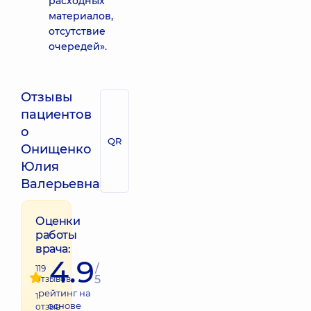
расходных
материалов,
отсутствие
очередей».
Отзывы
пациентов
о
QR
Онищенко
Юлия
Валерьевна
Оценки
работы
врача:
4.9
/
119
5
отзывов
рейтинг на
1
основе
отзыв