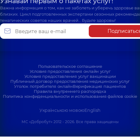
Узнавай первым о пакетах услуг!
Важна информация о том, как не заболеть и уберечь здоровье в
близких. Цикл подготовленных экспертами сезонных рекоменда
тематических советов наших врачей… Будьте здоровы!
Подписатьс
Пользовательское соглашение
Условия предоставления онлайн услуг
Условия предоставления услуг вакцинации
Публичный договор предоставления медицинских услуг
Уголок потребителя онлайн
Верификация пациентов
Правила внутреннего распорядка
Политика конфиденциальности и использования файлов cookie
Українською мовою
English
МС «Добробут» 2012 - 2026. Все права защищены