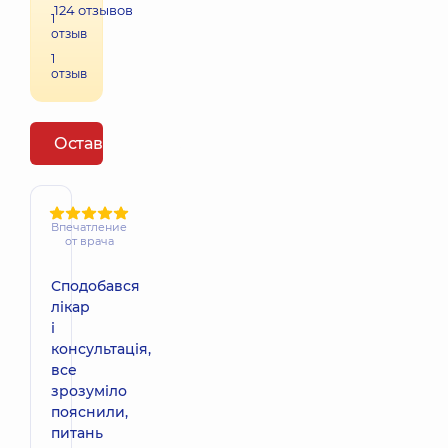
124
отзывов
1
отзыв
1
отзыв
Оставить отзыв
Впечатление
от врача
Сподобався
лікар
і
консультація,
все
зрозуміло
пояснили,
питань