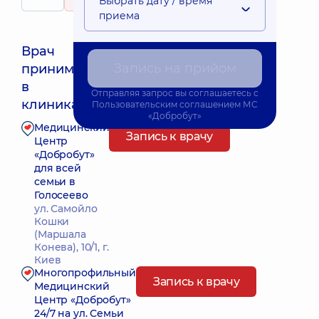
Выбрать дату / время
124 отзыва
приема
Врач
Запись на прийом
принимает
Ближайшее время приема: Завтра о 18:00
в
Отправляя запрос вы соглашаетесь с
клиниках:
Пользовательским соглашением
МС
«Добробут»
Медицинский
Запись к врачу
Центр
«Добробут»
для всей
семьи в
Голосеево
ул. Самойло
Кошки
(Маршала
Конева), 10/1, г.
Киев
Многопрофильный
Запись к врачу
Медицинский
Центр «Добробут»
24/7 на ул. Семьи