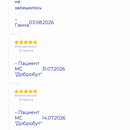
не
залишилось
–
03.08.2026
Ганна
Впечатление
от врача
– Пациент
МС
31.07.2026
"Добробут"
Впечатление
от врача
– Пациент
МС
14.07.2026
"Добробут"