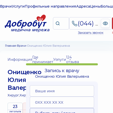
Врачи
Услуги
Профильные направления
Адреса
Цены
Больш
(044) 495-2-888
Заказать звонок
Главная
Врачи
Онищенко Юлия Валерьевна
Где
124
Информация
Услуги
принимает
отзыва
Запись к врачу
Онищенко
Онищенко Юлия Валерьевна
Юлия
Валерьевна
Хирург;
Хирург проктолог;
23
4.9
/ 5
лет опыта
рейтинг
на основе