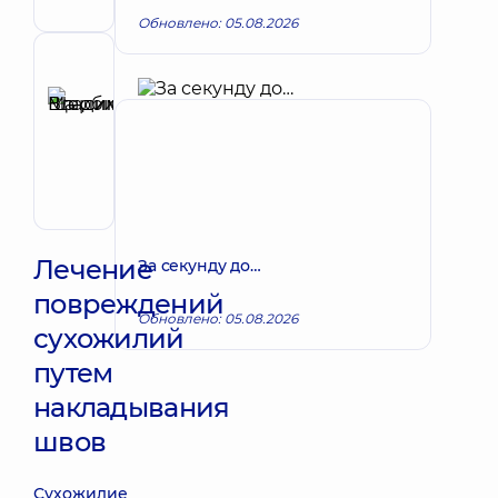
Обновлено: 05.08.2026
Рецензент
Щербина
Максим
Запись к врачу
Владимирович
Хирург;
Хирург
проктолог;
Хирург
сосудистый
Лечение
За секунду до…
повреждений
Обновлено: 05.08.2026
сухожилий
путем
накладывания
швов
Сухожилие