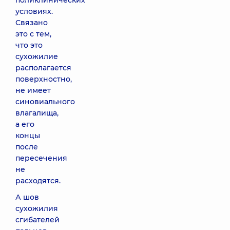
поликлинических
условиях.
Связано
это с тем,
что это
сухожилие
располагается
поверхностно,
не имеет
синовиального
влагалища,
а его
концы
после
пересечения
не
расходятся.
А шов
сухожилия
сгибателей