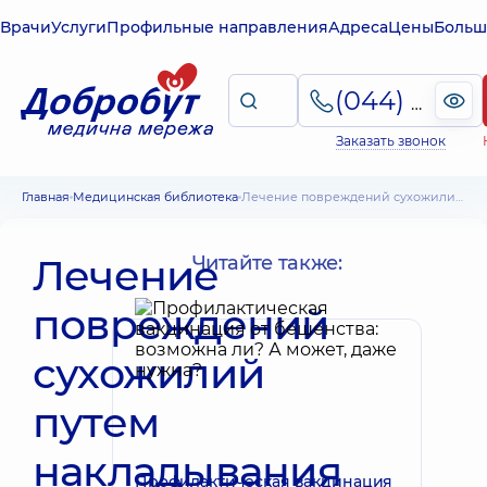
Врачи
Услуги
Профильные направления
Адреса
Цены
Больш
(044) 495-2-888
Заказать звонок
Главная
Медицинская библиотека
Лечение повреждений сухожилий путем накладывания швов. Реабилитация
Лечение
Читайте также:
повреждений
сухожилий
путем
накладывания
Профилактическая вакцинация