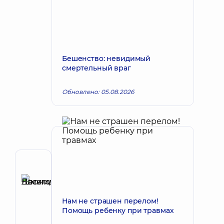
Бешенство: невидимый
смертельный враг
Обновлено: 05.08.2026
Автор
Шмагой
Василий
Запись к врачу
Нам не страшен перелом!
Леонидович
Помощь ребенку при травмах
Ортопед-
травматолог