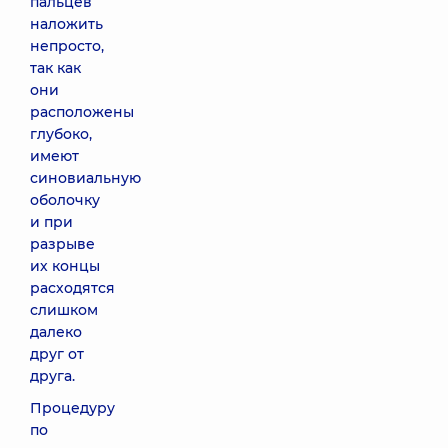
пальцев
наложить
непросто,
так как
они
расположены
глубоко,
имеют
синовиальную
оболочку
и при
разрыве
их концы
расходятся
слишком
далеко
друг от
друга.
Процедуру
по