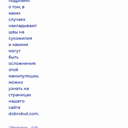
подробно
о том, в
каких
случаях
накладывают
швы на
сухожилия
и какими
могут
быть
осложнения
этой
манипуляции,
можно
узнать на
страницах
нашего
сайта
dobrobut.com
.
Обновлено:
6.9К