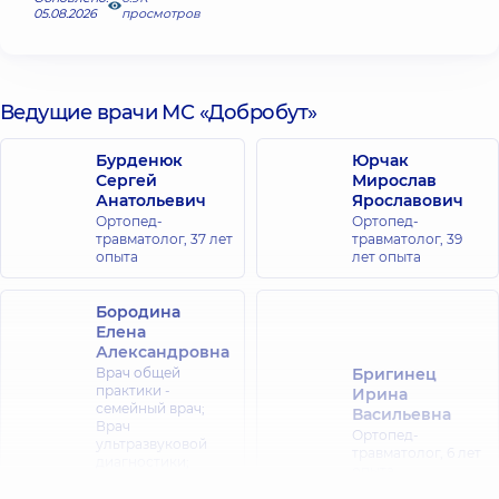
05.08.2026
просмотров
Ведущие врачи МС «Добробут»
Бурденюк
Юрчак
Сергей
Мирослав
Анатольевич
Ярославович
Ортопед-
Ортопед-
травматолог,
37 лет
травматолог,
39
опыта
лет опыта
Бородина
Елена
Александровна
Врач общей
Бригинец
практики -
Ирина
семейный врач;
Васильевна
Врач
Ортопед-
ультразвуковой
травматолог,
6 лет
диагностики;
опыта
Гастроэнтеролог;
Диетолог;