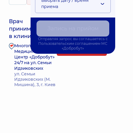
Выбрать дату / время
313 отзывов
приема
Врач
Запись на прийом
принимает
Ближайшее время приема: 17.08.2026 8:00
в клинике
Отправляя запрос вы соглашаетесь с
Пользовательским соглашением
МС
Многопрофильный
«Добробут»
Запись к врачу
Медицинский
Центр «Добробут»
24/7 на ул. Семьи
Идзиковских
ул. Семьи
Идзиковских (М.
Мишина), 3, г. Киев