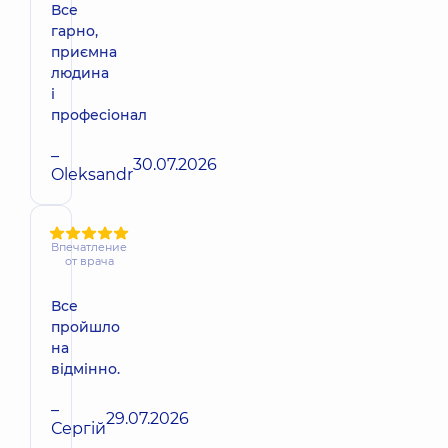
Все
гарно,
приємна
людина
і
професіонал
–
30.07.2026
Oleksandr
Впечатление
от врача
Все
пройшло
на
відмінно.
–
29.07.2026
Сергій