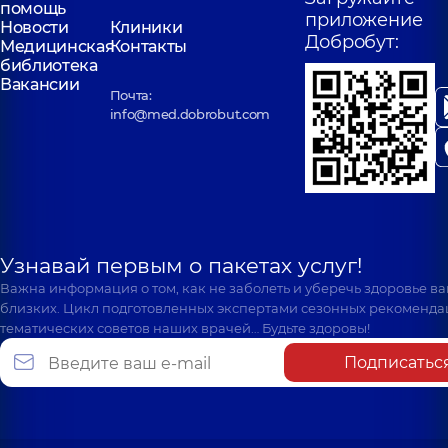
помощь
приложение
Новости
Клиники
Добробут:
Медицинская
Контакты
библиотека
Вакансии
Почта:
info@med.dobrobut.com
Узнавай первым о пакетах услуг!
Важна информация о том, как не заболеть и уберечь здоровье в
близких. Цикл подготовленных экспертами сезонных рекоменда
тематических советов наших врачей… Будьте здоровы!
Подписатьс