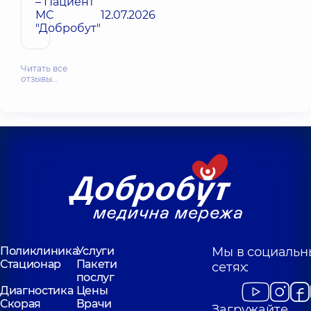
– Пациент
МС
12.07.2026
"Добробут"
Читать все
отзывы…
Поликлиника
Услуги
Мы в социальн
Стационар
Пакети
сетях:
послуг
Диагностика
Цены
Скорая
Врачи
Загружайте