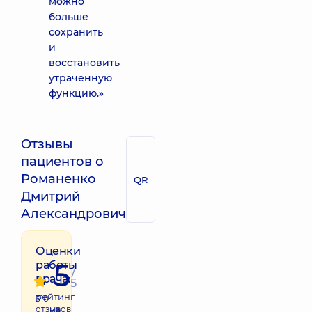
можно
больше
сохранить
и
восстановить
утраченную
функцию.»
Отзывы
пациентов о
Романенко
QR
Дмитрий
Александрович
Оценки
5
работы
/
врача:
5
рейтинг
310
отзывов
на