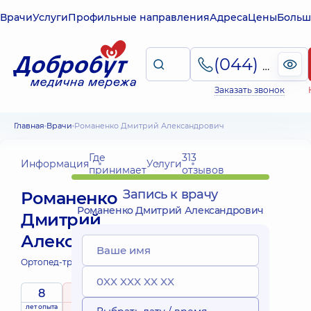
Врачи
Услуги
Профильные направления
Адреса
Цены
Больш
(044) 495-2-888
Заказать звонок
Главная
Врачи
Романенко Дмитрий Александрович
Где
313
Информация
Услуги
принимает
отзывов
Запись к врачу
Романенко
Романенко Дмитрий Александрович
Дмитрий
Александрович
Ортопед-травматолог;
8
5
/ 5
лет опыта
рейтинг
на основе