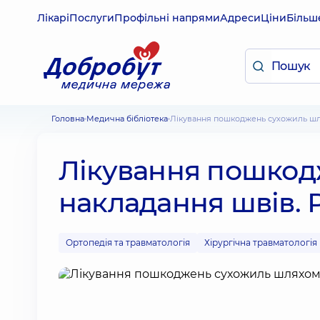
Лікарі
Послуги
Профільні напрями
Адреси
Ціни
Більш
Головна
Медична бібліотека
Лікування пошкоджень сухожиль шл
Лікування пошкод
накладання швів. Р
Ортопедія та травматологія
Хірургічна травматологія