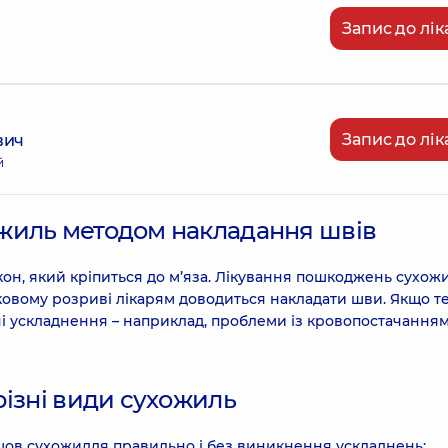
Запис до лік
Запис до лік
вич
й
жиль методом накладання швів
он, який кріпиться до м’яза. Лікування пошкоджень сухожи
ковому розриві лікарям доводиться накладати шви. Якщо те
і ускладнення – наприклад, проблеми із кровопостачання
різні види сухожиль
 шов сухожилля правильно і без виникнення ускладнень: