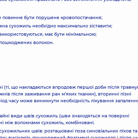
не повинне бути порушене кровопостачання;
окна сухожиль необхідно максимально зіставити;
і використовуються, має бути мінімальною;
 пошкоджених волокон.
 (ті, що накладаються впродовж першої доби після травму
жнів після заживання ран м’яких тканин), вторинні пізні
еріод часу може виникнути необхідність лікування запаленн
айні види швів сухожиль (шви знаходяться на поверхні
ні між волокнами сухожиль, комбіновані.
сухожильних швів: розташовані поза синовіальних піхов та
атку висікають пошкоджений фрагмент сухожилля і після ц