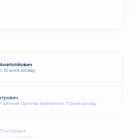
 Анатолійович
г,
30 років досвіду
Петрович
г дитячий; Ортопед-травматолог,
17 років досвіду
 Григорівна
г,
36 років досвіду