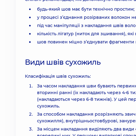
будь-який шов має бути технічно простим;
у процесі з’єднання розірваних волокон 
під час маніпуляції з накладання швів вол
кількість лігатур (ниток для зшивання), як
шов повинен міцно з’єднувати фрагменти
Види швів сухожиль
Класифікація швів сухожиль:
За часом накладання шви бувають первинні
вторинні ранні (їх накладають через 4-6 ти
(накладаються через 6-8 тижнів). У цей п
сухожиль.
За способом накладання розрізняють звич
сухожилля), внутрішньостовбурові, зануре
За місцем накладання виділяють два види 
всередині них. У першому випадкові споч