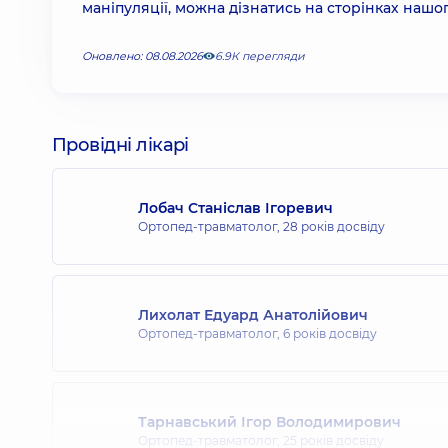
маніпуляції, можна дізнатись на сторінках нашо
Оновлено: 08.08.2026
6.9К перегляди
Провідні лікарі
Лобач Станіслав Ігоревич
Ортопед-травматолог,
28 років досвіду
Лихолат Едуард Анатолійович
Ортопед-травматолог,
6 років досвіду
Тарнавський Ігор Володимирович
Ортопед-травматолог,
25 років досвіду