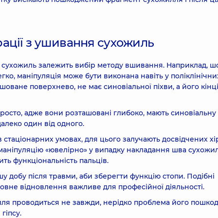
ації з ушивання сухожиль
й сухожиль залежить вибір методу вшивання. Наприклад, ш
гко, маніпуляція може бути виконана навіть у поліклінічни
шоване поверхнево, не має синовіальної піхви, а його кінці
росто, адже вони розташовані глибоко, мають синовіальну
далеко один від одного.
стаціонарних умовах, для цього залучають досвідчених хі
маніпуляцію «ювелірно» у випадку накладання шва сухожи
ить функціональність пальців.
у добу після травми, аби зберегти функцію стопи. Подібні
повне відновлення важливе для професійної діяльності.
лля проводиться не завжди, нерідко проблема його пошк
гіпсу.