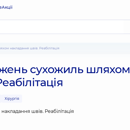
е
Акції
яхом накладання швів. Реабілітація
жень сухожиль шляхо
еабілітація
Хірургія