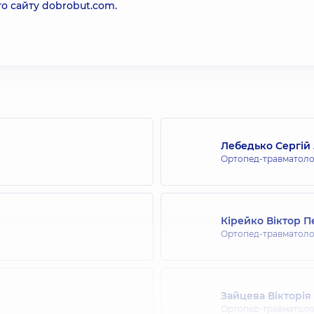
го сайту
dobrobut.com
.
Лебедько Сергій
Ортопед-травматоло
Кірейко Віктор 
Ортопед-травматоло
Зайцева Вікторія
Ортопед-травматоло