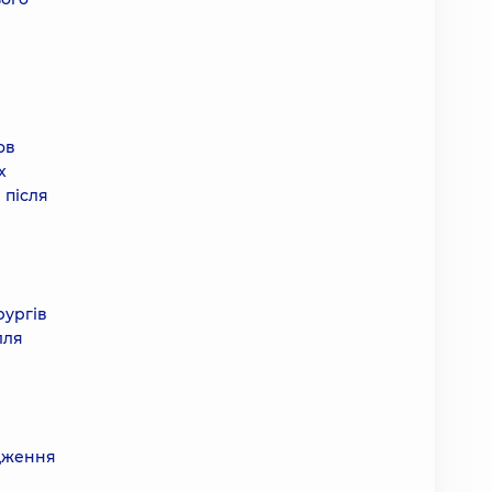
ов
х
 після
рургів
лля
одження