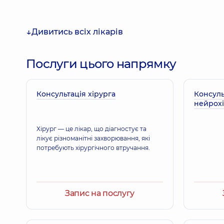
Дивитись всіх лікарів
Чупахін Юрій Анатолійович
Ортопед-травматолог,
29 років досвіду
Послуги цього напрямку
Консультація хірурга
Юрчак Мирослав Ярославович
Консуль
нейрох
Ортопед-травматолог,
39 років досвіду
Хірург — це лікар, що діагностує та
лікує різноманітні захворювання, які
Рижков Богдан Сергійович
потребують хірургічного втручання.
Ортопед-травматолог,
10 років досвіду
Запис на послугу
Бородіна Олена Олександрівна
Лікар загальної практики - сімейний лікар; Гастр
ультразвукової діагностики; Терапевт,
24 років д