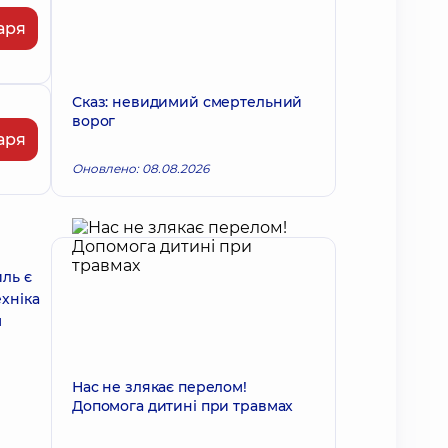
аря
Сказ: невидимий смертельний
ворог
аря
Оновлено: 08.08.2026
ль є
хніка
м
Нас не злякає перелом!
Допомога дитині при травмах