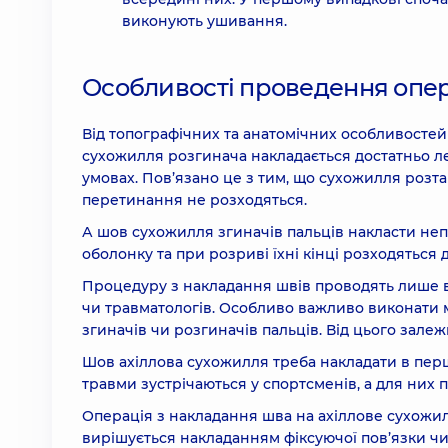
виконують ушивання.
Особливості проведення опер
Від топографічних та анатомічних особливосте
сухожилля розгинача накладається достатньо ле
умовах. Пов’язано це з тим, що сухожилля розта
перетинання не розходяться.
А шов сухожилля згиначів пальців накласти неп
оболонку та при розриві їхні кінці розходяться 
Процедуру з накладання швів проводять лише в 
чи травматологів. Особливо важливо виконати 
згиначів чи розгиначів пальців. Від цього залеж
Шов ахіллова сухожилля треба накладати в перш
травми зустрічаються у спортсменів, а для них 
Операція з накладання шва на ахіллове сухожи
вирішується накладанням фіксуючої пов’язки чи 