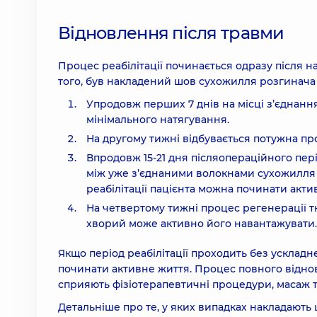
Відновлення після травми
Процес реабілітації починається одразу після н
того, був накладений шов сухожилля розгинача 
Упродовж перших 7 днів на місці з’єднанн
мінімального натягування.
На другому тижні відбувається потужна пр
Впродовж 15-21 дня післяопераційного пер
між уже з’єднаними волокнами сухожилля
реабілітації пацієнта можна починати актив
На четвертому тижні процес регенерації тк
хворий може активно його навантажувати.
Якщо період реабілітації проходить без ускладн
починати активне життя. Процес повного відно
сприяють фізіотерапевтичні процедури, масаж та
Детальніше про те, у яких випадках накладають