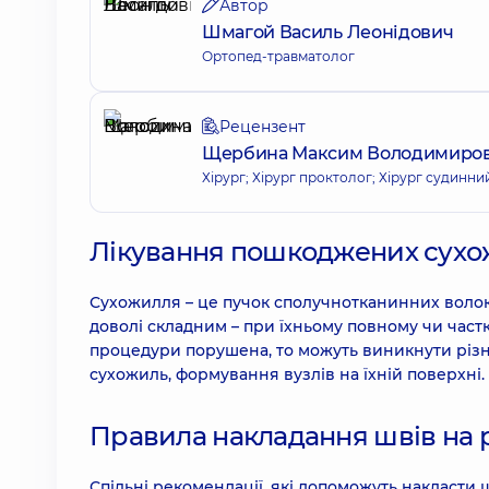
Автор
Шмагой Василь Леонідович
Ортопед-травматолог
Рецензент
Щербина Максим Володимиро
Хірург; Хірург проктолог; Хірург судинни
Лікування пошкоджених сухо
Сухожилля – це пучок сполучнотканинних волок
доволі складним – при їхньому повному чи част
процедури порушена, то можуть виникнути різн
сухожиль, формування вузлів на їхній поверхні.
Правила накладання швів на 
Спільні рекомендації, які допоможуть накласти