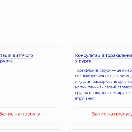
Батрак Володим
Ортопед-травматоло
тація дитячого
Консультація торакально
Скобенко Євгені
ірурга
хірурга
Ортопед-травматоло
Торакальний хірург — це лікар
спеціалізується на діагностиці
лікуванні захворювань органів
Романенко Дмит
клітки, таких як легені, стравох
Ортопед-травматоло
грудна стінка, шляхом хірургі
втручання.
Запис на послугу
Запис на послуг
Корєшков Дмитро
оентеролог; Дієтолог; Лікар з
Ортопед-травматолог;
освіду
(ФРМ); Фізіотерапевт