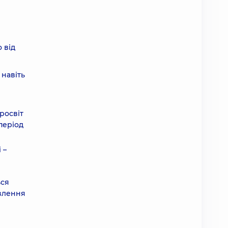
 від
 навіть
росвіт
період
 –
ься
овлення