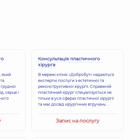
ир Петрович
г,
26 років досвіду
го
й Олександрович
Консультація пластичного
хірурга
г,
20 років досвіду
, який
В мережі клінік «Добробут» надаються
 та
експертні послуги з естетичної та
 грудної
реконструктивної хірургії. Справжній
ро Олександрович
ід, серце і
пластичний хірург спеціалізується не
г,
8 років досвіду
чного
тільки в усіх сферах пластичної хірургії
та має досвід хірургічних втручань
будь-якої складності, але і виконує
функцію психолога: завдяки своїм
у
Запис на послугу
умінням він допомагає підвищити
 Сергійович
самооцінку, побороти комплекси та
 Вертебролог; Лікар фізичної та реабілітаційної медицини
,
8 років досвіду
невпевненість у собі, полюбити себе.