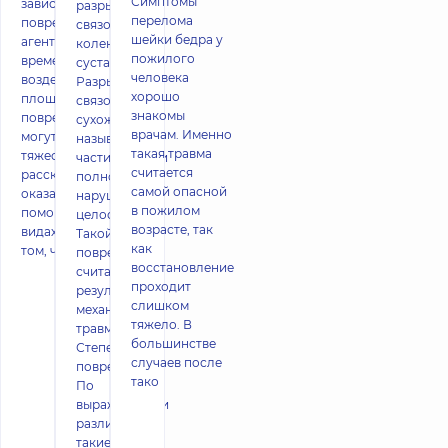
Симптомы
зависимости от вида
разрыва
перелома
повреждающего
связок
шейки бедра у
агента, его объема,
коленного
пожилого
времени
сустава
человека
воздействия и
Разрывами
хорошо
площади
связок и
знакомы
повреждения ожоги
сухожилий
врачам. Именно
могут быть разной
называют
такая травма
тяжести. Статья
частичное или
считается
расскажет о методах
полное
самой опасной
оказания первой
нарушение их
в пожилом
помощи при разных
целостности.
возрасте, так
видах ожогов и о
Такой вид
как
том, чего катего
повреждения
восстановление
считается
проходит
результатом
слишком
механической
тяжело. В
травмы.
большинстве
Степени
случаев после
повреждений
тако
По
выраженности
различают
такие степени