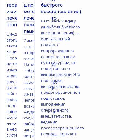
терапевтическое
шпоры,
быстрого
и хирургическое
методы
восстановления)
лечение полой
лечения – что
Fast Track Surgery
стопы
нужно знать
(хирургия быстрого
пациенту
восстановления) —
Синдром полой
оригинальный
стопы – что это
Симптомы
подход к
такое, причины,
пяточной
сопровождению
симптомы и лечение
шпоры, методы
пациента на всем
Полая стопа –
лечения
пути хирургии, от
патологическое
Пяточная шпора
подготовки до
изменение свода,
– образование
выписки домой. Это
характеризующееся
костного
программа,
увеличением его
нароста на бугре
включающая этапы
высоты. Это
пяточной кости,
предоперационной
заболевание
из-за чего у
подготовки,
является антиподом
человека
выполнения
плоскостопию,
возникают
оперативного
чаще возникает на
неудобства при
вмешательства,
фоне травм и
ходьбе.
ведения
некоторых проблем
Заболевание
послеоперационного
в нервно-мышечной
чаще всего
периода, цель кот
системе, и крайне
встречается у