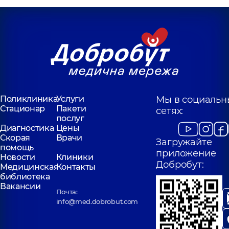
Поликлиника
Услуги
Мы в социальн
Стационар
Пакети
сетях:
послуг
Диагностика
Цены
Скорая
Врачи
Загружайте
помощь
приложение
Новости
Клиники
Добробут:
Медицинская
Контакты
библиотека
Вакансии
Почта:
info@med.dobrobut.com