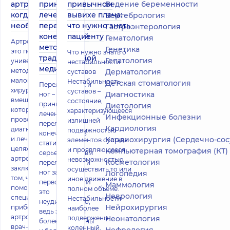
артроскопия и
принципы
привычном
Ведение беременности
когда она
лечения
вывихе плеча:
Вертебрология
необходима
переломов
что нужно знать
Гастроэнтерология
конечностей
пациенту
Гематология
Артроскопия -
методами
Генетика
это передовой
Что нужно знать о
традиционной
Гепатология
универсальный
нестабильности
медицины
метод и
Дерматология
суставов
малоинвазивное
Нестабильность
Детская стоматология
Переломы рук и
хирургическое
суставов –
Диагностика
ног – общие
вмешательство,
состояние,
принципы
Диетология
которое
характеризующееся
лечения
Инфекционные болезни
проводится в
излишней
переломов
Кардиология
диагностических
подвижностью
конечностей В
и лечебных
Кардиохирургия (Сердечно-сосудистая хирург
элементов сустава
статистике
целях. Суть
и проявляющееся
Компьютерная томография (КТ)
серьезных травм
артроскопии
невозможностью
Косметология
переломы рук и
заключается в
осуществить то или
ног занимают
Логопедия
том, что с
иное движение в
первое место. И
Маммология
помощью
полном объеме.
это
Неврология
специального
Нестабильности
неудивительно,
Нейрохирургия
прибора -
наиболее
ведь эти части
артроскопа,
подвержены
Неонатология
более подвижны
врач-ортопед
коленный,