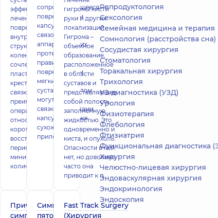
Репродуктология
сопровождающееся
эффективный метод
гигромы кисти
повреждением
Сексология
лечения
руки и других
капсульно-
повреждений
локализаций
Семейная медицина и терапия
связочного
внутрисуставных
Гигрома –
Сомнология (расстройства сна)
аппарата. Вывих
структур
объемное
Сосудистая хирургия
протекает, как
коленного
образование,
Стоматология
правило, с
сочленения –
расположенное
Торакальная хирургия
повреждением
пластика передней
в области
мягких тканей
Трихология
крестообразной
суставов и
сустава. При этом
УЗ-диагностика (УЗД)
связки. К
представляющее
могут рваться
преимуществам
собой полость,
Урология
связки с сосудами,
операции
заполненную
Физиотерапия
капсула, а также
относится
жидкостью. Это
Флебология
сухожилия
короткий
одновременно и
Фтизиатрия
прилегающих
восстановительный
киста, и опухоль.
Функциональная диагностика (ЭКГ, холтер, дневно
период и
Опасности в ней
Хирургия
минимальное
нет, но довольно
количество
часто она
Челюстно-лицевая хирургия
приводит к п
Эндоваскулярная хирургия
Эндокринология
Эндоскопия
Причины и
Симптомы
Fast Track Surgery
симптомы,
пяточной
(Хирургия