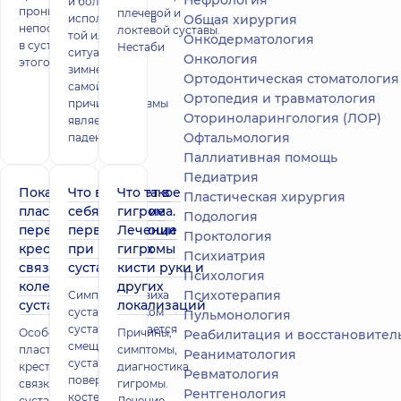
Нефрология
и больше
проникает
плечевой и
используются в
Общая хирургия
непосредственно
локтевой суставы.
той или иной
Онкодерматология
в сустав. Для
Нестаби
ситуации. В
Онкология
этого на коже
зимнее время
Ортодонтическая стоматология
самой частой
Ортопедия и травматология
причиной травмы
Оториноларингология (ЛОР)
является
Офтальмология
падение. Так
Паллиативная помощь
Педиатрия
Показания к
Что включает в
Что такое
Пластическая хирургия
пластике
себя оказание
гигрома.
Подология
передней
первой помощи
Лечение
Проктология
крестообразной
при вывихах
гигромы
Психиатрия
связки
суставов
кисти руки и
Психология
коленного
других
Психотерапия
Симптомы вывиха
сустава
локализаций
сустава Вывихом
Пульмонология
сустава называется
Особенности
Причины,
Реабилитация и восстановительное лече
смещение
пластики
симптомы,
Реаниматология
суставной
крестообразной
диагностика
Ревматология
поверхности
связки коленного
гигромы.
Рентгенология
костей,
сустава Наиболее
Лечение