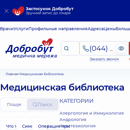
Застосунок Добробут
Зручний запис до лікаря
Врачи
Услуги
Профильные направления
Адреса
Цены
Больш
(044) 495-2-888
Заказать звонок
Главная
Медицинская библиотека
Медицинская библиотека
КАТЕГОРИИ
Поиск
Алергология и Иммунология
Андрология
Анестезиология
Что такое
Симптомы и
Операция при