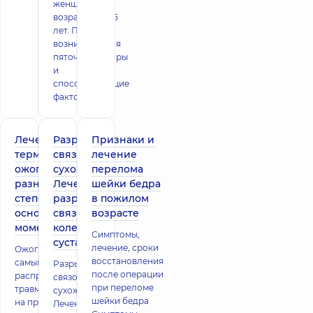
женщин в
возрасте до 45
лет. Причины
возникновения
пяточной шпоры
и
способствующие
фактор
Лечение
Разрывы
Признаки и
термических
связок,
лечение
ожогов кожи
сухожилий.
перелома
разных
Лечение
шейки бедра
степеней:
разрыва
в пожилом
основные
связок
возрасте
моменты
коленного
Симптомы,
сустава
лечение, сроки
Ожоги являются
восстановления
самыми
Разрывы
после операции
распространенными
связок,
при переломе
травмами в быту и
сухожилий.
шейки бедра
на производстве. В
Лечение