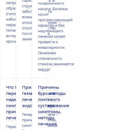
саркома Юинга. В
неправильного
позвоночного
структуре
образа жизни
канала. Болезнь
заболеваемости
(гиподинамия,
носит
всеми
избыточный вес,
прогрессирующий
злокачественными
нерациональное
характер и без
опухолями костей,
питание) или
надлежащего
последний вид
вследствие
лечения может
занимает 2-
хронического заболе
привести к
инвалидности.
Лечением
спинального
стеноза занимается
хирург.
Что такое
Признаки
Причины
перелом
гемартроза, методы
бурсита
надколенника:
лечения,
локтевого
симптомы,
эндопротезирование
сустава:
принципы
симптомы,
Гемартроз колена –
лечения
методы
причины развития,
лечения
симптомы, лечение
Перелом