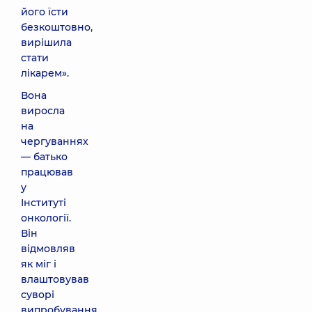
його їсти
безкоштовно,
вирішила
стати
лікарем».
Вона
виросла
на
чергуваннях
— батько
працював
у
Інституті
онкології.
Він
відмовляв
як міг і
влаштовував
суворі
випробування.