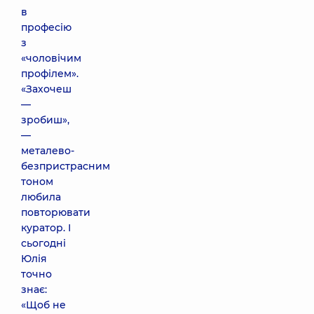
в
професію
з
«чоловічим
профілем».
«Захочеш
—
зробиш»,
—
металево-
безпристрасним
тоном
любила
повторювати
куратор. І
сьогодні
Юлія
точно
знає:
«Щоб не