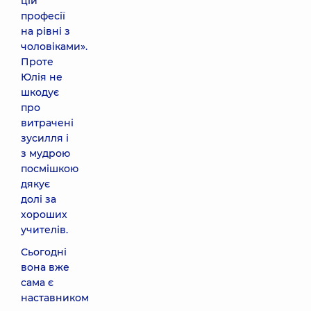
цій
професії
на рівні з
чоловіками».
Проте
Юлія не
шкодує
про
витрачені
зусилля і
з мудрою
посмішкою
дякує
долі за
хороших
учителів.
Сьогодні
вона вже
сама є
наставником