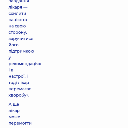
Завдання
лікаря —
схилити
пацієнта
на свою
сторону,
заручитися
його
підтримкою
у
рекомендаціях
і в
настрої, і
тоді лікар
перемагає
хворобу».
А ще
лікар
може
перемогти