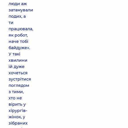
люди аж
затамували
подих, а
ти
працювала,
як робот,
наче тобі
байдуже».
У такі
хвилини
їй дуже
хочеться
зустрітися
поглядом
з тими,
хто не
вірить у
хірургів-
жінок, у
зібраних