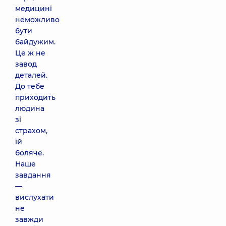
медицині
неможливо
бути
байдужим.
Це ж не
завод
деталей.
До тебе
приходить
людина
зі
страхом,
їй
боляче.
Наше
завдання
—
вислухати
не
завжди