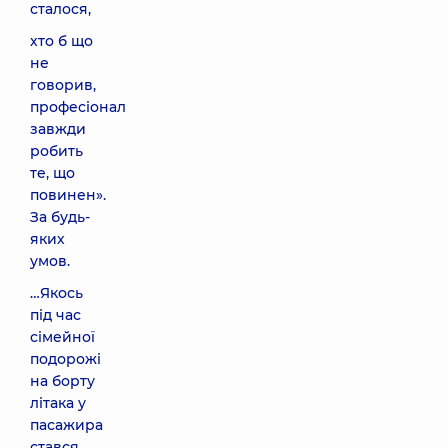
сталося,
хто б що
не
говорив,
професіонал
завжди
робить
те, що
повинен».
За будь-
яких
умов.
…Якось
під час
сімейної
подорожі
на борту
літака у
пасажира
стався