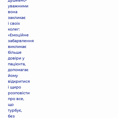
душевно-
уважними
вона
закликає
і своїх
колег:
«Емоційне
забарвлення
викликає
більше
довіри у
пацієнта,
допомагає
йому
відкритися
і щиро
розповісти
про все,
що
турбує,
без