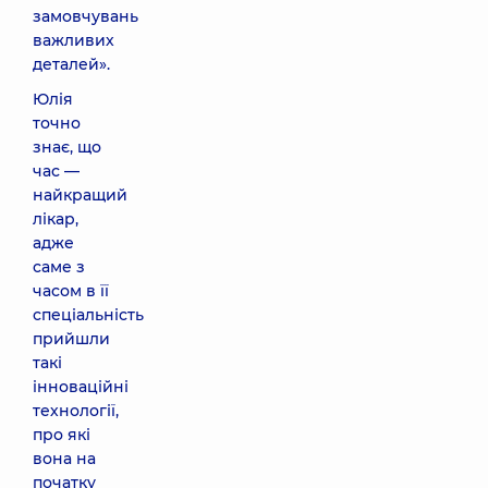
замовчувань
важливих
деталей».
Юлія
точно
знає, що
час —
найкращий
лікар,
адже
саме з
часом в її
спеціальність
прийшли
такі
інноваційні
технології,
про які
вона на
початку