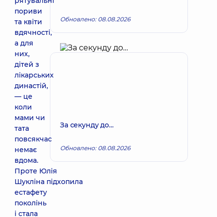
рятувальні
пориви
Обновлено: 08.08.2026
та квіти
вдячності,
а для
них,
дітей з
лікарських
династій,
— це
коли
мами чи
За секунду до…
тата
повсякчас
Обновлено: 08.08.2026
немає
вдома.
Проте Юлія
Шукліна підхопила
естафету
поколінь
і стала