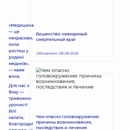
«Медицина
— це
Бешенство: невидимый
некрасиво,
смертельный враг
коли
ростеш у
Обновлено: 08.08.2026
родині
медиків»,
— каже
вона.
Для нас з
боку —
тривожно-
урочисті
білі
Чем опасно головокружение:
халати,
причины возникновения,
благородні
последствия и лечение