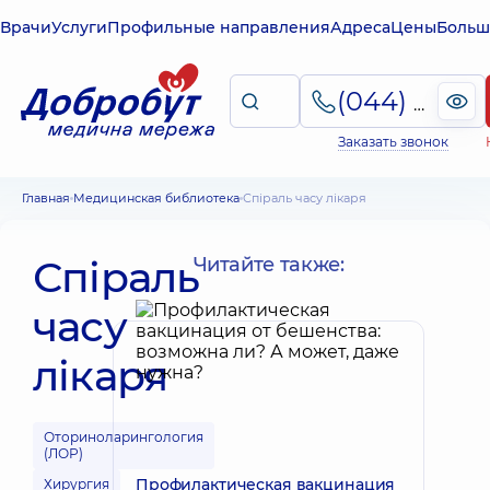
Врачи
Услуги
Профильные направления
Адреса
Цены
Больш
(044) 495-2-888
Заказать звонок
Главная
Медицинская библиотека
Спіраль часу лікаря
Спіраль
Читайте также:
часу
лікаря
Оториноларингология
(ЛОР)
Профилактическая вакцинация
Хирургия