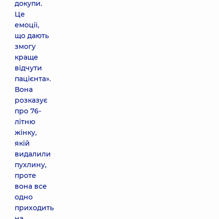
докупи.
Це
емоції,
що дають
змогу
краще
відчути
пацієнта».
Вона
розказує
про 76-
літню
жінку,
якій
видалили
пухлину,
проте
вона все
одно
приходить
на