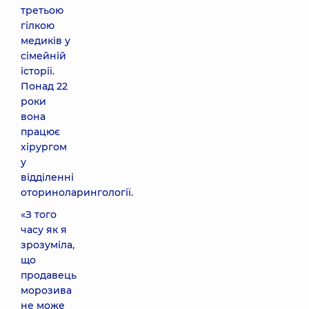
третьою
гілкою
медиків у
сімейній
історії.
Понад 22
роки
вона
працює
хірургом
у
відділенні
оториноларингології.
«З того
часу як я
зрозуміла,
що
продавець
морозива
не може