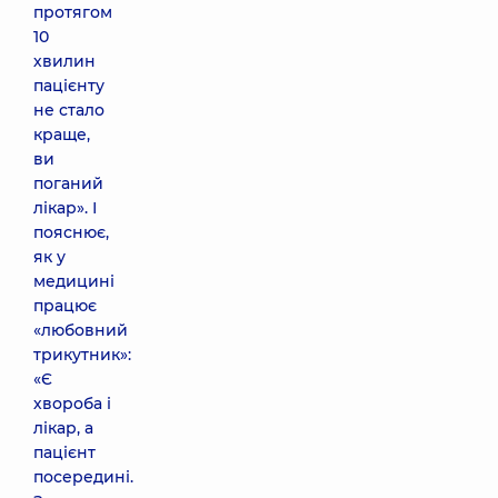
протягом
10
хвилин
пацієнту
не стало
краще,
ви
поганий
лікар». І
пояснює,
як у
медицині
працює
«любовний
трикутник»:
«Є
хвороба і
лікар, а
пацієнт
посередині.