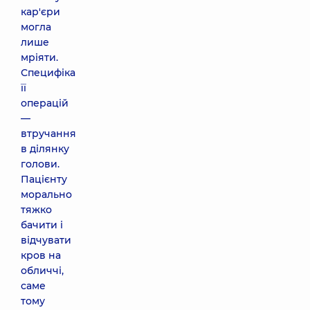
кар'єри
могла
лише
мріяти.
Специфіка
її
операцій
—
втручання
в ділянку
голови.
Пацієнту
морально
тяжко
бачити і
відчувати
кров на
обличчі,
саме
тому