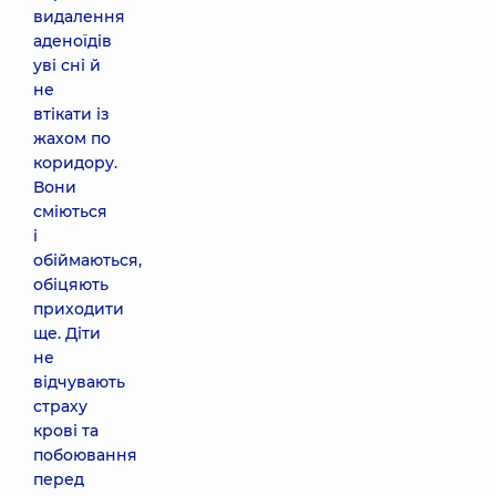
видалення
аденоїдів
уві сні й
не
втікати із
жахом по
коридору.
Вони
сміються
і
обіймаються,
обіцяють
приходити
ще. Діти
не
відчувають
страху
крові та
побоювання
перед