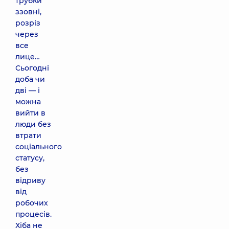
трубки
ззовні,
розріз
через
все
лице…
Сьогодні
доба чи
дві — і
можна
вийти в
люди без
втрати
соціального
статусу,
без
відриву
від
робочих
процесів.
Хіба не