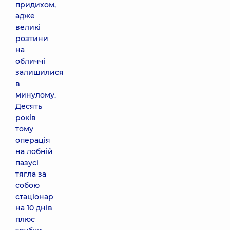
придихом,
адже
великі
розтини
на
обличчі
залишилися
в
минулому.
Десять
років
тому
операція
на лобній
пазусі
тягла за
собою
стаціонар
на 10 днів
плюс