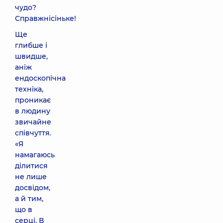
чудо?
Справжнісіньке!
Ще
глибше і
швидше,
аніж
ендоскопічна
техніка,
проникає
в людину
звичайне
співчуття.
«Я
намагаюсь
ділитися
не лише
досвідом,
а й тим,
що в
серці. В