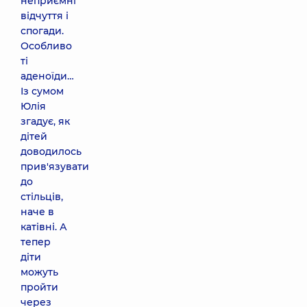
неприємні
відчуття і
спогади.
Особливо
ті
аденоїди…
Із сумом
Юлія
згадує, як
дітей
доводилось
прив'язувати
до
стільців,
наче в
катівні. А
тепер
діти
можуть
пройти
через