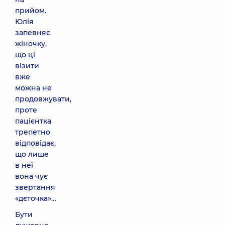
прийом.
Юлія
запевняє
жіночку,
що ці
візити
вже
можна не
продовжувати,
проте
пацієнтка
трепетно
відповідає,
що лише
в неї
вона чує
звертання
«дєточка»…
Бути