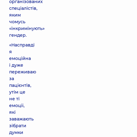
організованих
спеціалістів,
яким
чомусь
«інкримінують»
гендер.
«Насправді
я
емоційна
і дуже
переживаю
за
пацієнтів,
утім це
не ті
емоції,
які
заважають
зібрати
думки