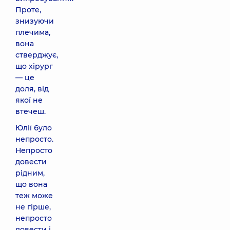
Проте,
знизуючи
плечима,
вона
стверджує,
що хірург
— це
доля, від
якої не
втечеш.
Юлії було
непросто.
Непросто
довести
рідним,
що вона
теж може
не гірше,
непросто
довести і