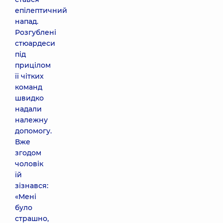
епілептичний
напад.
Розгублені
стюардеси
під
прицілом
її чітких
команд
швидко
надали
належну
допомогу.
Вже
згодом
чоловік
їй
зізнався:
«Мені
було
страшно,