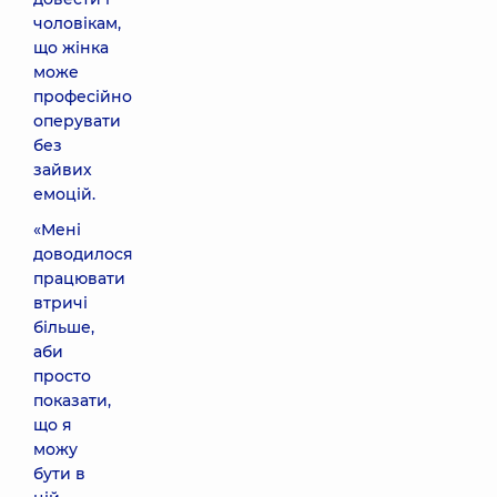
чоловікам,
що жінка
може
професійно
оперувати
без
зайвих
емоцій.
«Мені
доводилося
працювати
втричі
більше,
аби
просто
показати,
що я
можу
бути в