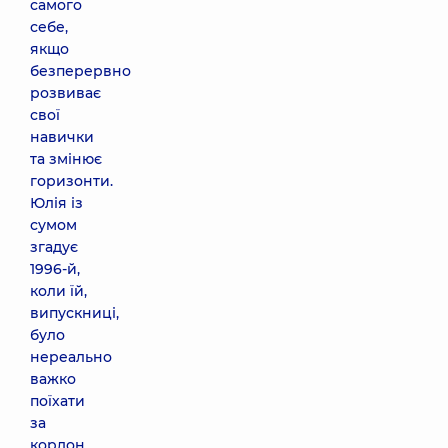
самого
себе,
якщо
безперервно
розвиває
свої
навички
та змінює
горизонти.
Юлія із
сумом
згадує
1996-й,
коли їй,
випускниці,
було
нереально
важко
поїхати
за
кордон