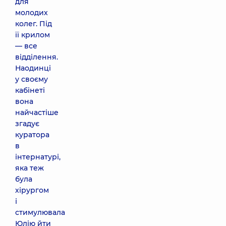
для
молодих
колег. Під
її крилом
— все
відділення.
Наодинці
у своєму
кабінеті
вона
найчастіше
згадує
куратора
в
інтернатурі,
яка теж
була
хірургом
і
стимулювала
Юлію йти