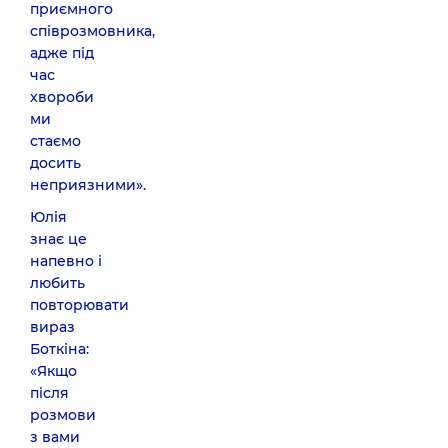
приємного
співрозмовника,
адже під
час
хвороби
ми
стаємо
досить
неприязними».
Юлія
знає це
напевно і
любить
повторювати
вираз
Боткіна:
«Якщо
після
розмови
з вами