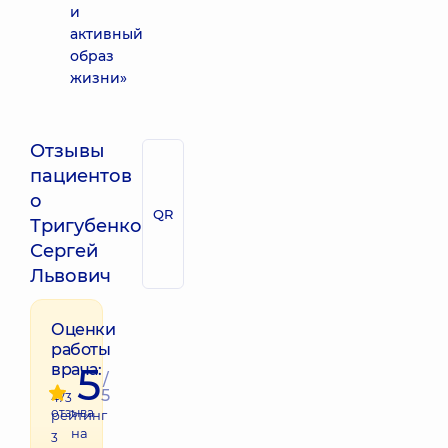
и
активный
образ
жизни»
Отзывы
пациентов
о
QR
Тригубенко
Сергей
Львович
Оценки
работы
5
врача:
/
5
473
отзыва
рейтинг
на
3