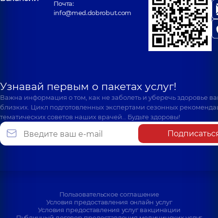
Почта:
info@med.dobrobut.com
Узнавай первым о пакетах услуг!
Важна информация о том, как не заболеть и уберечь здоровье в
близких. Цикл подготовленных экспертами сезонных рекоменда
тематических советов наших врачей… Будьте здоровы!
Подписатьс
Пользовательское соглашение
Условия предоставления онлайн услуг
Условия предоставления услуг вакцинации
Публичный договор предоставления медицинских услуг