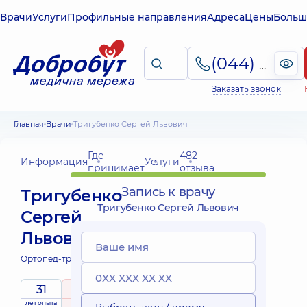
Врачи
Услуги
Профильные направления
Адреса
Цены
Больш
(044) 495-2-888
Заказать звонок
Главная
Врачи
Тригубенко Сергей Львович
Где
482
Информация
Услуги
принимает
отзыва
Запись к врачу
Тригубенко
Тригубенко Сергей Львович
Сергей
Львович
Ортопед-травматолог;
31
5
/ 5
лет опыта
рейтинг
на основе