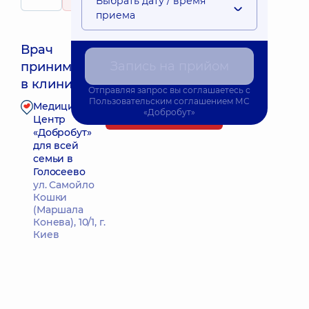
Выбрать дату / время
482 отзыва
приема
Врач
Запись на прийом
принимает
Ближайшее время приема: 09.09.2026 9:00
в клинике
Отправляя запрос вы соглашаетесь с
Пользовательским соглашением
МС
Медицинский
«Добробут»
Запись к врачу
Центр
«Добробут»
для всей
семьи в
Голосеево
ул. Самойло
Кошки
(Маршала
Конева), 10/1, г.
Киев