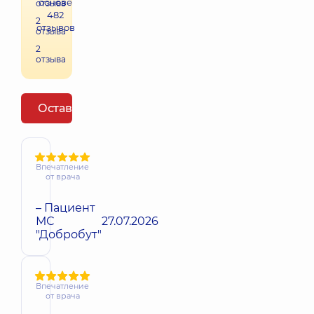
основе
отзыва
482
2
отзывов
отзыва
2
отзыва
Оставить отзыв
Впечатление
от врача
– Пациент
МС
27.07.2026
"Добробут"
Впечатление
от врача