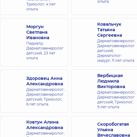
опыта
Трихолог,
4 лет
Софиевской
опыта
Борщаговке
ул. Яблочная,
26,
Ковальчук
Моргун
Софиевская
Татьяна
Светлана
Борщаговка
Сергеевна
Ивановна
Дерматовенеролог;
Педиатр;
Дерматовенеролог
Медицинский
Дерматовенеролог
детский;
детский,
Центр
23 лет
Дерматолог-
опыта
«Добробут»
хирург,
11 лет опыта
для всей
семьи на
Вербицкая
Здоровец Анна
Оболони
Людмила
Александровна
Викторовна
просп.
Дерматовенеролог;
Владимира
Дерматовенеролог;
Дерматовенеролог
Ивасюка
Дерматовенеролог
детский; Трихолог,
(Героев
детский; Трихолог,
6 лет опыта
Сталинграда),
9 лет опыта
16-В, г. Киев
Ковтун Алина
Скоробогатая
Медицинский
Александровна
Ульяна
Центр
Дерматовенеролог;
Вячеславовна