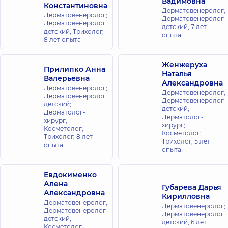
Вадимовна
Константиновна
Голосеево
Дерматовенеролог;
Дерматовенеролог;
ул. Самойло
Дерматовенеролог
Дерматовенеролог
Кошки
детский,
7 лет
детский; Трихолог,
(Маршала
опыта
8 лет опыта
Конева), 10/1,
г. Киев
Женжеруха
Прилипко Анна
Наталья
Медицинский
Валерьевна
Александровна
Центр
Дерматовенеролог;
Дерматовенеролог;
Дерматовенеролог
«Добробут»
Дерматовенеролог
детский;
для всей
детский;
Дерматолог-
Дерматолог-
семьи на
хирург;
хирург;
Косметолог;
Берестейской
Косметолог;
Трихолог,
8 лет
ул. Игоря
Трихолог,
5 лет
опыта
Сикорского, 1,
опыта
г. Киев
Евдокименко
Медицинский
Алена
Губарева Дарья
Центр
Александровна
Кирилловна
Дерматовенеролог;
«Добробут»
Дерматовенеролог;
Дерматовенеролог
для всей
Дерматовенеролог
детский;
детский,
6 лет
семьи на
Косметолог;