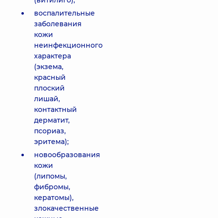
(витилиго);
воспалительные
заболевания
кожи
неинфекционного
характера
(экзема,
красный
плоский
лишай,
контактный
дерматит,
псориаз,
эритема);
новообразования
кожи
(липомы,
фибромы,
кератомы),
злокачественные