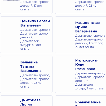
Дерматовенеролог
Дерматовенеролог
семьи в
детский,
17 лет
детский,
22 лет
Броварах
опыта
опыта
ул.
Киевская,
221-Б, г.
Центило Сергей
Мацидонская
Бровары
Витальевич
Ирина
Дерматовенеролог;
Валериевна
Дерматовенеролог
Медицинский
Дерматовенеролог;
детский;
Центр
Дерматовенеролог
Дерматолог-
детский; Трихолог,
«Добробут»
хирург,
40 лет
27 лет опыта
опыта
для всей
семьи в
Малаховская
Ирпене
Белавина
Юлия
ул. Поэзии
Татьяна
Романовна
(Грибоедова),
Васильевна
8-А, г. Ирпень
Дерматовенеролог;
Дерматовенеролог;
Дерматовенеролог
Дерматовенеролог
детский;
детский,
25 лет
Медицинский
Дерматолог-
опыта
хирург,
7 лет опыта
Центр
«Добробут»
для всей
Дмитриева
Кравчук Инна
Лилия
семьи в