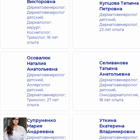
Викторовна
Купцова Татьяна
ЖК
Дерматовенеролог;
Петровна
Новопечерские
Дерматовенеролог
Дерматовенеролог
детский;
Липки
детский;
Дерматолог-
Дерматовенеролог,
ул. Андрея
хирург;
23 лет опыта
Верхогляда,
Косметолог;
16-А, г. Киев
Трихолог,
18 лет
опыта
Медицинский
Центр
Осовалюк
Селиванова
Наталия
«Добробут»
Татьяна
Анатольевна
для всей
Анатольевна
Дерматовенеролог
семьи на
детский;
Дерматовенеролог;
Русановке
Аллерголог
Дерматовенеролог
детский;
детский;
ул.
Дерматовенеролог;
Онкодерматология,
Энтузиастов
Трихолог,
27 лет
18 лет опыта
1/2, г. Киев
опыта
Медицинский
Супруненко
Уткина
Центр
Мария
Екатерина
«Добробут»
Андреевна
Владимировна
для всей
Дерматовенеролог;
Дерматовенеролог;