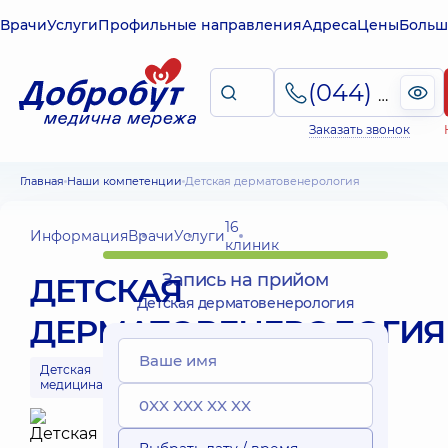
Врачи
Услуги
Профильные направления
Адреса
Цены
Больш
(044) 495-2-888
Заказать звонок
Главная
Наши компетенции
Детская дерматовенерология
16
Информация
Врачи
Услуги
клиник
Запись на прийом
ДЕТСКАЯ
Детская дерматовенерология
ДЕРМАТОВЕНЕРОЛОГИЯ
Детская
медицина