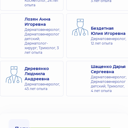
Косметолог,
24 лет
3 лет опыта
семьи на ул.
опыта
Татарская
ул.
Лозян Анна
Татарская,
Игоревна
2-Е, г. Киев
Бездетная
Дерматовенеролог;
Юлия Игоревна
Дерматовенеролог
детский;
Дерматовенеролог,
Медицинский
Дерматолог-
12 лет опыта
Центр
хирург; Трихолог,
3
«Добробут».
лет опыта
Дерматология
и
Шащенко Дарья
Деревянко
косметология
Сергеевна
Людмила
ул. Юлии
Дерматовенеролог;
Андреевна
Здановской
Дерматовенеролог
Дерматовенеролог,
(Михаила
детский; Трихолог,
45 лет опыта
Ломоносова),
4 лет опыта
71-Г, г. Киев