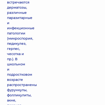
встречаются
дерматозы,
различные
паразитарные
и
инфекционные
патологии
(микроспория,
педикулез,
герпес,
чесотка и
пр.). В
школьном
и
подростковом
возрасте
распространены
фурункулы,
фолликулиты,
акне,