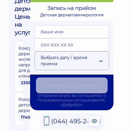
Детская
дерматовенерология,
Запись на прийом
Детская дерматовенерология
Цены
на
услуги:
Консультация
дерматолога
Выбрать дату / время
эксперта
приема
направления
для детей в
клинике
2330 грн
Запись на прийом
Отправляя запрос вы соглашаетесь с
Консультация
Пользовательским соглашением
МС
детского
«Добробут»
дерматолога
1740 грн
(044) 495-2-888