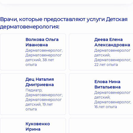
«Добробут»
для всей
семьи на ул.
Врачи, которые предоставляют услуги Детская
Коновальца
дерматовенерология:
ул. Евгения
Коновальца
34-А, г. Киев
Волкова Ольга
Деева Елена
Ивановна
Александровна
Медицинский
Дерматовенеролог;
Дерматовенеролог
Дерматовенеролог
детский;
Центр
детский,
38 лет
Дерматовенеролог,
«Добробут»
опыта
22 лет опыта
для всей
семьи на
Дец Наталия
Елова Нина
Олимпийской
Дмитриевна
Витальевна
ул.
Педиатр;
Дерматовенеролог
Антоновича,
Дерматовенеролог;
детский;
40, г. Киев
Дерматовенеролог
Дерматовенеролог,
детский,
19 лет
16 лет опыта
опыта
Медицинский
Центр
Куковенко
«Добробут» для
Ирина
всей семьи в