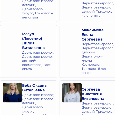
«Добробут»
Дерматовенеролог
Дерматовенеролог;
детский;
для всей
Дерматовенеролог
Дерматолог-
детский; Трихолог,
семьи на
хирург; Трихолог,
4
4 лет опыта
лет опыта
Святошино
ул.
Святошинская,
Максимова
3-Б, г. Киев
Мазур
Елена
(Лысенко)
Сергеевна
Лилия
Медицинский
Дерматовенеролог;
Витальевна
Дерматовенеролог
Центр
детский;
Дерматовенеролог;
«Добробут»
Дерматолог-
Дерматовенеролог
для всей
хирург;
детский;
Косметолог;
Косметолог,
9 лет
семьи на
Трихолог,
8 лет
опыта
Позняках
опыта
ул.
Драгоманова,
21-А, г. Киев
Беба Оксана
Сергеева
Витальевна
Анастасия
Дерматовенеролог;
Медицинский
Витальевна
Дерматовенеролог
Центр
детский;
Дерматовенеролог;
Дерматолог-
Дерматовенеролог
«Добробут»
хирург;
детский; Трихолог,
для всей