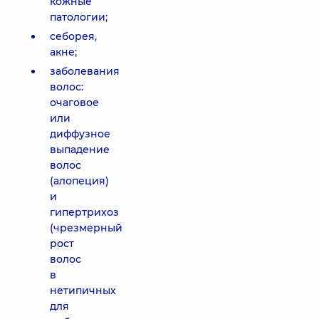
кожные
патологии;
себорея,
акне;
заболевания
волос:
очаговое
или
диффузное
выпадение
волос
(алопеция)
и
гипертрихоз
(чрезмерный
рост
волос
в
нетипичных
для