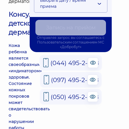
Выбрать дату / время
приема
Консультация
детского
Запись на прийом
дерматолога
Отправляя запрос вы соглашаетесь с
Пользовательским соглашением
МС
Кожа
«Добробут»
ребенка
является
(044) 495-2-888
своеобразным
«индикатором»
здоровья.
(097) 495-2-888
Состояние
кожных
(050) 495-2-888
покровов
может
свидетельствовать
о
нарушении
работы