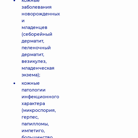
кожные
заболевания
новорожденных
и
младенцев
(себорейный
дерматит,
пеленочный
дерматит,
везикулез,
младенческая
экзема);
кожные
патологии
инфекционного
характера
(микроспория,
герпес,
папилломы,
импетиго,
большинство