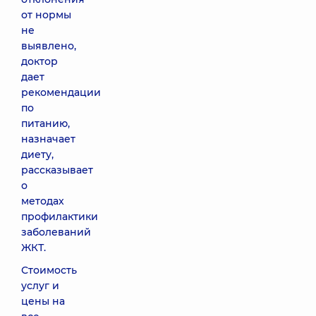
от нормы
не
выявлено,
доктор
дает
рекомендации
по
питанию,
назначает
диету,
рассказывает
о
методах
профилактики
заболеваний
ЖКТ.
Стоимость
услуг и
цены на