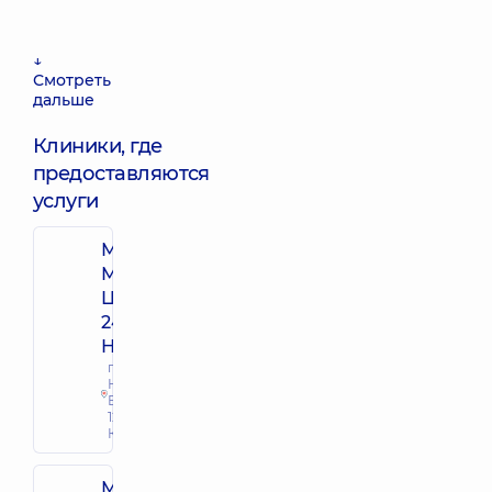
↓
Смотреть
дальше
Клиники, где
предоставляются
услуги
Многопрофильный
Медицинский
Центр «Добробут»
24/7 на просп.
Николая Бажана
просп.
Николая
Бажана,
12-А, г.
Киев
Многопрофильный