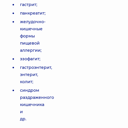
гастрит;
панкреатит;
желудочно-
кишечные
формы
пищевой
аллергии;
эзофагит;
гастроэнтерит,
энтерит,
колит;
синдром
раздраженного
кишечника
и
др.