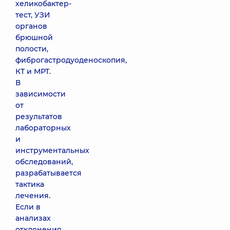
хеликобактер-
тест, УЗИ
органов
брюшной
полости,
фиброгастродуоденоскопия,
КТ и МРТ.
В
зависимости
от
результатов
лабораторных
и
инструментальных
обследований,
разрабатывается
тактика
лечения.
Если в
анализах
отклонения