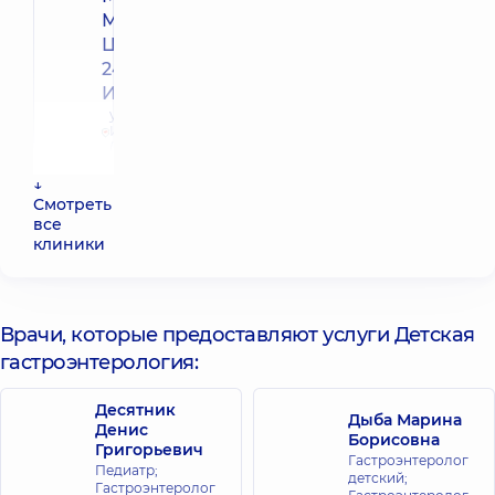
Медицинский
Центр «Добробут»
24/7 на ул. Семьи
Идзиковских
ул. Семьи
Идзиковских
(М. Мишина),
3, г. Киев
↓
Смотреть
Медицинский
все
Центр
клиники
«Добробут»
для всей
семьи на ул.
Врачи, которые предоставляют услуги Детская
Коновальца
гастроэнтерология:
ул. Евгения
Коновальца
34-А, г. Киев
Десятник
Дыба Марина
Денис
Борисовна
Григорьевич
Медицинский
Гастроэнтеролог
Педиатр;
Центр
детский;
Гастроэнтеролог