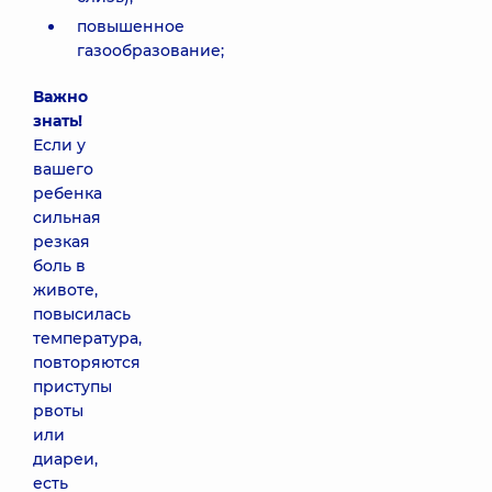
повышенное
газообразование;
Важно
знать!
Если у
вашего
ребенка
сильная
резкая
боль в
животе,
повысилась
температура,
повторяются
приступы
рвоты
или
диареи,
есть