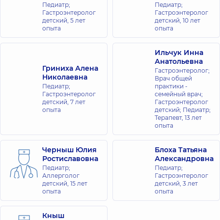
для всей
Педиатр;
Педиатр;
Гастроэнтеролог
Гастроэнтеролог
семьи на
детский,
5 лет
детский,
10 лет
Софиевской
опыта
опыта
Борщаговке
ул. Яблочная,
Ильчук Инна
26,
Анатольевна
Софиевская
Гриниха Алена
Борщаговка
Гастроэнтеролог;
Николаевна
Врач общей
Педиатр;
практики -
Медицинский
Гастроэнтеролог
семейный врач;
детский,
7 лет
Гастроэнтеролог
Центр
опыта
детский; Педиатр;
«Добробут»
Терапевт,
13 лет
для всей
опыта
семьи на
Оболони
Черныш Юлия
Блоха Татьяна
просп.
Ростиславовна
Александровна
Владимира
Педиатр;
Педиатр;
Ивасюка
Аллерголог
Гастроэнтеролог
(Героев
детский,
15 лет
детский,
3 лет
Сталинграда),
опыта
опыта
16-В, г. Киев
Кныш
Медицинский