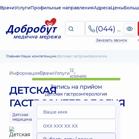
Врачи
Услуги
Профильные направления
Адреса
Цены
Больш
(044) 495-2-888
Заказать звонок
Главная
Наши компетенции
Детская гастроэнтерология
12
Информация
Врачи
Услуги
клиник
Запись на прийом
ДЕТСКАЯ
Детская гастроэнтерология
ГАСТРОЭНТЕРОЛОГИЯ
Детская
медицина