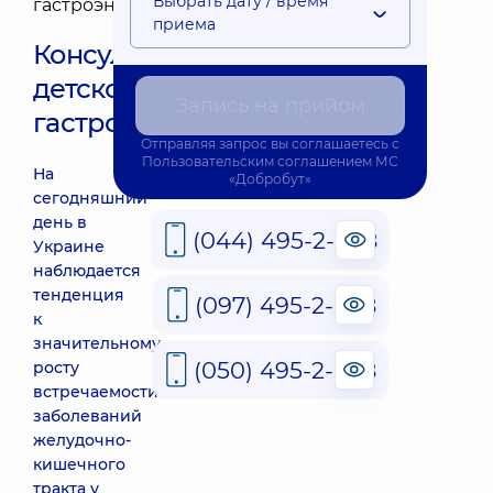
Выбрать дату / время
приема
Консультация
детского
Запись на прийом
гастроэнтеролога
Отправляя запрос вы соглашаетесь с
Пользовательским соглашением
МС
На
«Добробут»
сегодняшний
день в
(044) 495-2-888
Украине
наблюдается
тенденция
(097) 495-2-888
к
значительному
(050) 495-2-888
росту
встречаемости
заболеваний
желудочно-
кишечного
тракта у