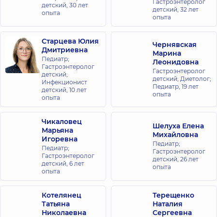
Гастроэнтеролог
для всей
детский,
30 лет
детский,
32 лет
опыта
семьи в
опыта
Ирпене
ул. Поэзии
Старцева Юлия
(Грибоедова),
Чернявская
Дмитриевна
8-А, г. Ирпень
Марина
Педиатр;
Леонидовна
Гастроэнтеролог
Гастроэнтеролог
Медицинский
детский;
детский; Диетолог;
Инфекционист
Центр
Педиатр,
19 лет
детский,
10 лет
опыта
«Добробут»
опыта
для всей
семьи в
Чикаловец
Шелуха Елена
Голосеево
Марьяна
Михайловна
ул. Самойло
Игоревна
Педиатр;
Кошки
Педиатр;
(Маршала
Гастроэнтеролог
Гастроэнтеролог
Конева), 10/1,
детский,
26 лет
детский,
6 лет
г. Киев
опыта
опыта
Медицинский
Котелянец
Терещенко
Центр
Татьяна
Наталия
«Добробут»
Николаевна
Сергеевна