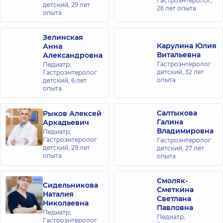
Гастроэнтеролог,
«Добробут»
детский,
29 лет
26 лет опыта
для всей
опыта
семьи на
Олимпийской
Зелинская
ул.
Карулина Юлия
Анна
Антоновича,
Витальевна
Александровна
40, г. Киев
Гастроэнтеролог
Педиатр;
детский,
32 лет
Гастроэнтеролог
опыта
детский,
6 лет
Медицинский
опыта
Центр
«Добробут»
Салтыкова
Рыков Алексей
для всей
Галина
Аркадьевич
семьи в
Владимировна
Педиатр;
Броварах
Гастроэнтеролог
Гастроэнтеролог
детский,
29 лет
ул.
детский,
27 лет
опыта
Киевская,
опыта
221-Б, г.
Бровары
Смоляк-
Сидельникова
Сметкина
Наталия
Медицинский
Светлана
Николаевна
Центр
Павловна
Педиатр;
«Добробут»
Педиатр;
Гастроэнтеролог