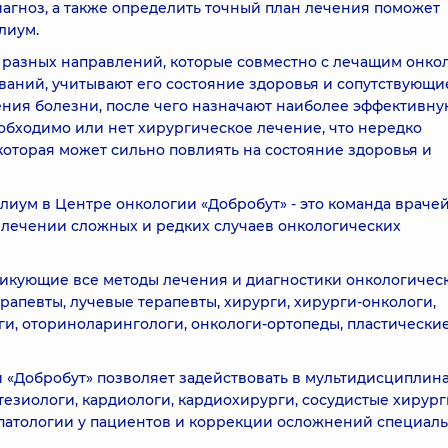
агноз, а также определить точный план лечения поможет
лиум.
 разных направлений, которые совместно с лечащим онко
ваний, учитывают его состояние здоровья и сопутствующи
ения болезни, после чего назначают наиболее эффективну
обходимо или нет хирургическое лечение, что нередко
оторая может сильно повлиять на состояние здоровья и
ум в Центре онкологии «Добробут» - это команда врачей
 лечении сложных и редких случаев онкологических
ктикующие все методы лечения и диагностики онкологичес
рапевты, лучевые терапевты, хирурги, хирурги-онкологи,
ги, оториноларингологи, онкологи-ортопеды, пластически
 «Добробут» позволяет задействовать в мультидисциплин
тезиологи, кардиологи, кардиохирурги, сосудистые хирург
патологии у пациентов и коррекции осложнений специал