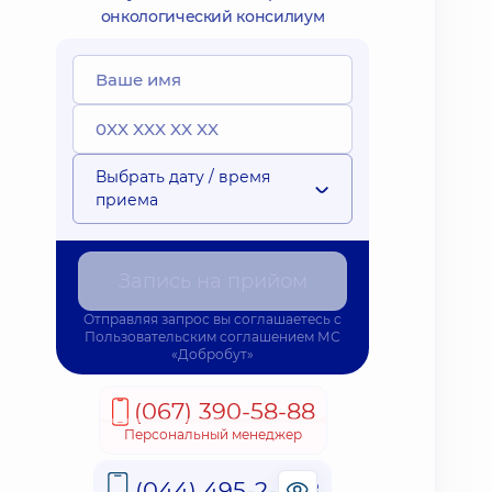
онкологический консилиум
Выбрать дату / время
приема
Запись на прийом
Отправляя запрос вы соглашаетесь с
Пользовательским соглашением
МС
«Добробут»
(067) 390-58-88
Персональный менеджер
(044) 495-2-888