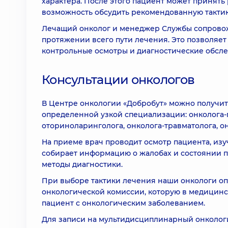
характера. После этого пациент может принят
возможность обсудить рекомендованную тактик
Лечащий онколог и менеджер Службы сопровож
протяжении всего пути лечения. Это позволяе
контрольные осмотры и диагностические обсле
Консультации онкологов
В Центре онкологии «Добробут» можно получить
определенной узкой специализации: онколога-г
оториноларинголога, онколога-травматолога, о
На приеме врач проводит осмотр пациента, из
собирает информацию о жалобах и состоянии п
методы диагностики.
При выборе тактики лечения наши онкологи о
онкологической комиссии, которую в медицинс
пациент с онкологическим заболеванием.
Для записи на мультидисциплинарный онколог