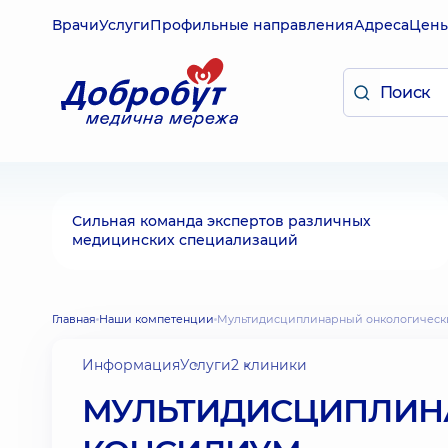
Врачи
Услуги
Профильные направления
Адреса
Цен
Сильная команда экспертов различных
медицинских специализаций
Главная
Наши компетенции
Мультидисциплинарный онкологичес
Информация
Услуги
2 клиники
МУЛЬТИДИСЦИПЛИН