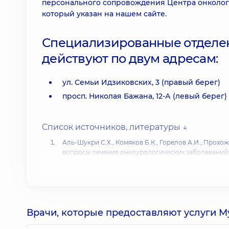
персонального сопровождения Центра онкологии
который указан на нашем сайте.
Специализированные отделен
действуют по двум адресам:
ул. Семьи Идзиковских, 3 (правый берег)
просп. Николая Бажана, 12-А (левый берег)
Список источников, литературы ↓
Аль-Шукри С.Х., Комяков Б.К., Горелов А.И., Прох
вопросы лечения онкоурологических заболеваний». 
Обнинск 1997, стр. 8-9
Chang S.S., Cole E., Cookson M.S. et al. Preservation o
diversion: technigue and results. / J. Urol. – 2002. – Vol.
Федоров С.П. «К оценке способов резекции желудка» 
Бойко В.В., Малоштан А.В., Тищенко А.М., Скорый Д
Врачи, которые предоставляют услуги 
печени после ее резекции // Анн. хир. гепатол. – 2012,