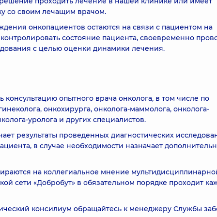
ь решение проходить лечение в нашей клинике или имеет
у со своим лечащим врачом.
дения онкопациентов остаются на связи с пациентом на
т контролировать состояние пациента, своевременно пров
дования с целью оценки динамики лечения.
 консультацию опытного врача онколога, в том числе по
инеколога, онкохирурга, онколога-маммолога, онколога-
нколога-уролога и других специалистов.
учает результаты проведенных диагностических исследова
ациента, в случае необходимости назначает дополнитель
пираются на коллегиальное мнение мультидисциплинарно
кой сети «Добробут» в обязательном порядке проходит к
ический консилиум обращайтесь к менеджеру Службы заб