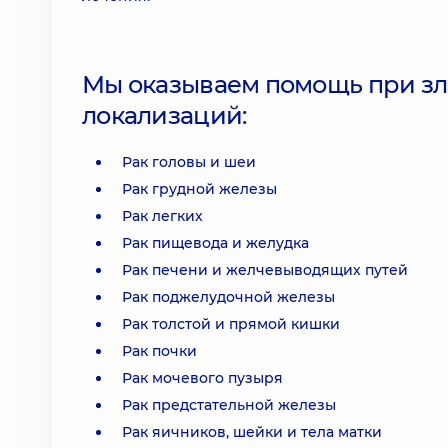
Мы оказываем помощь при зл
локализаций:
Рак головы и шеи
Рак грудной железы
Рак легких
Рак пищевода и желудка
Рак печени и желчевыводящих путей
Рак поджелудочной железы
Рак толстой и прямой кишки
Рак почки
Рак мочевого пузыря
Рак предстательной железы
Рак яичников, шейки и тела матки