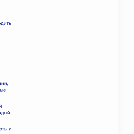
одить
ний,
ные
й
аждый
оты и