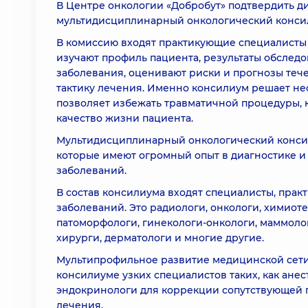
В Центре онкологии «Добробут» подтвердить ди
мультидисциплинарный онкологический конси
В комиссию входят практикующие специалисты
изучают профиль пациента, результаты обследо
заболевания, оценивают риски и прогнозы теч
тактику лечения. Именно консилиум решает не
позволяет избежать травматичной процедуры, к
качество жизни пациента.
Мультидисциплинарный онкологический консили
которые имеют огромный опыт в диагностике и
заболеваний.
В состав консилиума входят специалисты, пра
заболеваний. Это радиологи, онкологи, химиоте
патоморфологи, гинекологи-онкологи, маммоло
хирурги, дерматологи и многие другие.
Мультипрофильное развитие медицинской сети
консилиуме узких специалистов таких, как анес
эндокринологи для коррекции сопутствующей 
лечения.