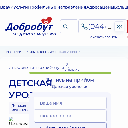
Врачи
Услуги
Профильные направления
Адреса
Цены
Больш
(044) 495-2-888
Заказать звонок
Главная
Наши компетенции
Детская урология
12
Информация
Врачи
Услуги
клиник
Запись на прийом
ДЕТСКАЯ
Детская урология
УРОЛОГИЯ
Детская
медицина