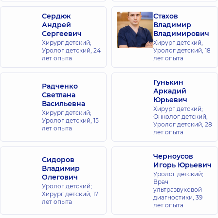
ул.
Энтузиастов
Сердюк
Стахов
1/2, г. Киев
Андрей
Владимир
Сергеевич
Владимирович
Медицинский
Хирург детский;
Хирург детский;
Уролог детский,
24
Уролог детский,
18
Центр
лет опыта
лет опыта
«Добробут»
для всей
Гунькин
семьи в
Радченко
Аркадий
Светлана
Броварах
Юрьевич
Васильевна
ул.
Хирург детский;
Хирург детский;
Киевская,
Онколог детский;
221-Б, г.
Уролог детский,
15
Уролог детский,
28
Бровары
лет опыта
лет опыта
Медицинский
Черноусов
Сидоров
Центр
Игорь Юрьевич
Владимир
«Добробут»
Уролог детский;
Олегович
Врач
для всей
Уролог детский;
ультразвуковой
семьи в
Хирург детский,
17
диагностики,
39
лет опыта
Голосеево
лет опыта
ул. Самойло