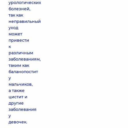
урологических
болезней,
так как
неправильный
уход
может
привести
к
различным
заболеваниям,
таким как
баланопостит
у
мальчиков,
а также
цистит и
другие
заболевания
у
девочек.