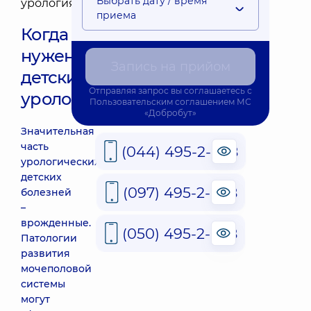
Выбрать дату / время
приема
Когда
нужен
Запись на прийом
детский
Отправляя запрос вы соглашаетесь с
уролог
Пользовательским соглашением
МС
«Добробут»
Значительная
часть
(044) 495-2-888
урологических
детских
(097) 495-2-888
болезней
–
врожденные.
(050) 495-2-888
Патологии
развития
мочеполовой
системы
могут