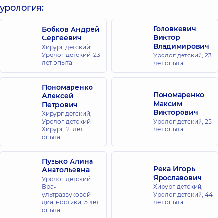
урология:
ул.
Антоновича,
40, г. Киев
Головкевич
Бобков Андрей
Виктор
Сергеевич
Медицинский
Владимирович
Хирург детский;
Уролог детский,
23
Уролог детский,
23
Центр
лет опыта
лет опыта
«Добробут» для
всей семьи в
Пономаренко
ЖК
Пономаренко
Алексей
Новопечерские
Максим
Петрович
Липки
Викторович
Хирург детский;
ул. Андрея
Уролог детский;
Уролог детский,
25
Верхогляда,
Хирург,
21 лет
лет опыта
16-А, г. Киев
опыта
Медицинский
Пузько Алина
Река Игорь
Центр
Анатольевна
Ярославович
Уролог детский;
«Добробут»
Врач
Хирург детский;
для всей
ультразвуковой
Уролог детский,
44
семьи на
диагностики,
5 лет
лет опыта
опыта
Русановке