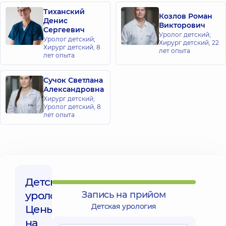
Кошки
Тиханский
(Маршала
Козлов Роман
Конева), 10/1,
Денис
Викторович
г. Киев
Сергеевич
Уролог детский;
Уролог детский;
Хирург детский,
22
Хирург детский,
8
Медицинский
лет опыта
лет опыта
Центр
«Добробут»
Сучок Светлана
для всей
Александровна
семьи на
Хирург детский;
Софиевской
Уролог детский,
8
лет опыта
Борщаговке
ул. Яблочная,
26,
Софиевская
Борщаговка
Медицинский
Детская
Центр
урология,
Запись на прийом
«Добробут»
Детская урология
Цены
для всей
семьи на
на