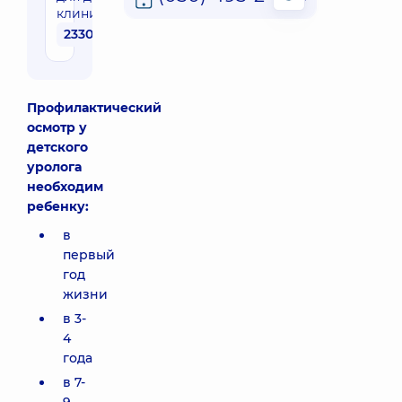
семьи на
клинике
Позняках
2330 грн
ул.
Драгоманова,
21-А, г. Киев
Профилактический
Медицинский
осмотр у
Центр
детского
«Добробут»
уролога
для всей
необходим
семьи на ул.
ребенку:
Татарская
ул.
в
Татарская,
первый
2-Е, г. Киев
год
жизни
в 3-
4
года
в 7-