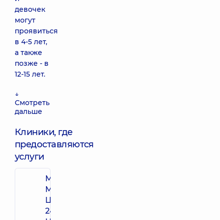
девочек
могут
проявиться
в 4-5 лет,
а также
позже - в
12-15 лет.
↓
Смотреть
дальше
Клиники, где
предоставляются
услуги
Многопрофильный
Медицинский
Центр «Добробут»
24/7 на просп.