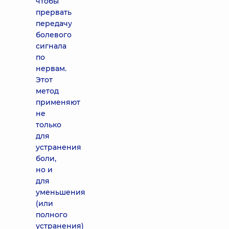
чтобы
прервать
передачу
болевого
сигнала
по
нервам.
Этот
метод
применяют
не
только
для
устранения
боли,
но и
для
уменьшения
(или
полного
устранения)