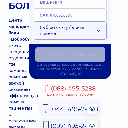
БОЛИ
Центр
менеджмента
Выбрать дату / время
боли
приема
«Добробут
» - это
специализированное
Запись на прийом
отделение,
где
Отправляя запрос вы соглашаетесь с
Пользовательским соглашением
МС
команда
«Добробут»
опытных
врачей
(068) 495-5288
оказывает
Центр менеджмента боли
эффективную
помощь
(044) 495-2-888
пациентам
с
различными
(097) 495-2-888
видами