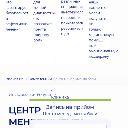
различных
что
для
наши
специализаций:
гарантирует
точной
пациенты
анестезиологи,
безопасность
диагностики,
могли
неврологи,
и
что
получить
психотерапевты,
эффективность
позволяет
не
реабилитологи
лечения
понять
только
и др.
природу
медицинскую
боли
помощь,
но и
эмоциональную
поддержку
Главная
Наши компетенции
Центр менеджмента боли
1
Информация
Услуги
клиника
Запись на прийом
ЦЕНТР
Центр менеджмента боли
МЕНЕДЖМЕНТА