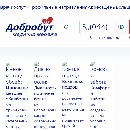
Врачи
Услуги
Профильные направления
Адреса
Цены
Больш
(044) 495-2-888
Заказать звонок
Комплексный
подход:
Инновационные
Диагностика
Комфорт
для
методы
причины
и
достижения
обезболивания:
боли:
забота:
наилучших
мы
мы
мы
результатов
применяем
используем
создаем
мы
доказательные
самое
уютные
привлекаем
интервенционные
современное
условия,
врачей
методы,
оборудование
чтобы