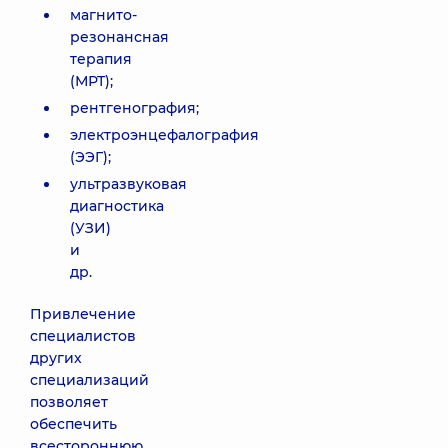
магнито-
резонансная
терапия
(МРТ);
рентгенография;
электроэнцефалография
(ЭЭГ);
ультразвуковая
диагностика
(УЗИ)
и
др.
Привлечение
специалистов
других
специализаций
позволяет
обеспечить
всестороннюю