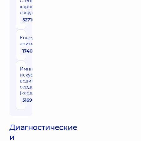
Стентирование
коронарных
сосудов
52710 грн
Консультация
аритмолога
1740 грн
Имплантация
искусственного
водителя ритма
сердца
(кардиостимулятора)
51690 грн
Диагностические
и