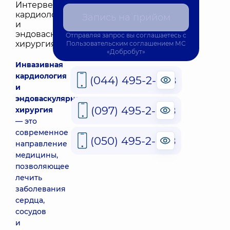
Запись на прийом
Отправляя запрос вы соглашаетесь с
Пользовательским соглашением
МС
«Добробут»
Инвазивная
кардиология
(044) 495-2-888
и
эндоваскулярная
(097) 495-2-888
хирургия
— это
современное
(050) 495-2-888
направление
медицины,
позволяющее
лечить
заболевания
сердца,
сосудов
и