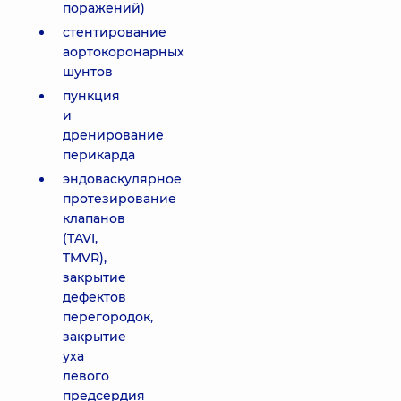
поражений)
стентирование
аортокоронарных
шунтов
пункция
и
дренирование
перикарда
эндоваскулярное
протезирование
клапанов
(TAVI,
TMVR),
закрытие
дефектов
перегородок,
закрытие
уха
левого
предсердия