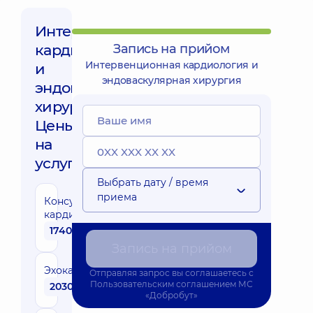
Интервенционная
кардиология
Запись на прийом
Интервенционная кардиология и
и
эндоваскулярная хирургия
эндоваскулярная
хирургия,
Цены
на
услуги:
Выбрать дату / время
приема
Консультация
кардиолога
1740 грн
Запись на прийом
Эхокардиография
Отправляя запрос вы соглашаетесь с
Пользовательским соглашением
МС
2030 грн
«Добробут»