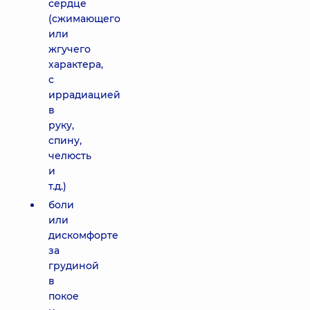
сердце
(сжимающего
или
жгучего
характера,
с
иррадиацией
в
руку,
спину,
челюсть
и
т.д.)
боли
или
дискомфорте
за
грудиной
в
покое