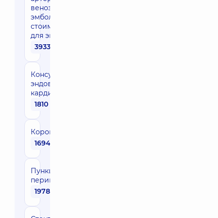
венозная
эмболизация (без
стоимости набора
для эмболизации)
39330 грн
Консультация
эндоваскулярного
кардиохирурга
1810 грн
Коронарография
16940 грн
Пункция
перикарда
19780 грн