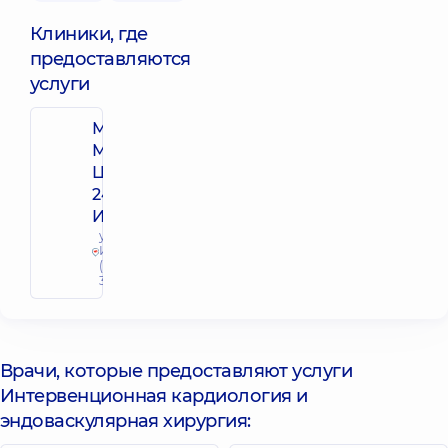
Клиники, где
предоставляются
услуги
Многопрофильный
Медицинский
Центр «Добробут»
24/7 на ул. Семьи
Идзиковских
ул. Семьи
Идзиковских
(М. Мишина),
3, г. Киев
Врачи, которые предоставляют услуги
Интервенционная кардиология и
эндоваскулярная хирургия: