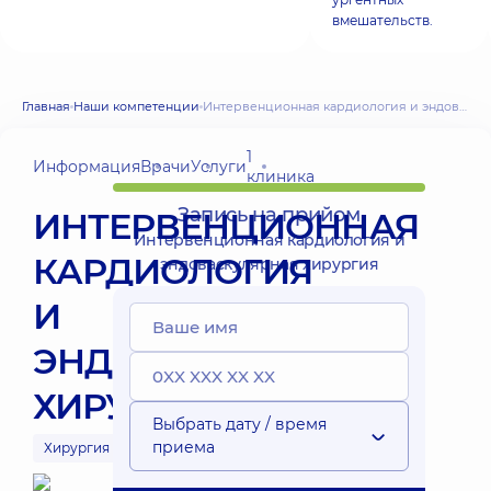
вмешательств.
Главная
Наши компетенции
Интервенционная кардиология и эндоваскулярная хирургия
1
Информация
Врачи
Услуги
клиника
Запись на прийом
ИНТЕРВЕНЦИОННАЯ
Интервенционная кардиология и
КАРДИОЛОГИЯ
эндоваскулярная хирургия
И
ЭНДОВАСКУЛЯРНАЯ
ХИРУРГИЯ
Выбрать дату / время
приема
Хирургия