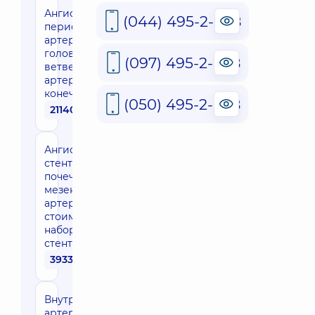
Ангиография
(044) 495-2-888
периферических
артерий: шеи и
головы, почек,
(097) 495-2-888
ветвей аорты,
артерий нижних
конечностей
(050) 495-2-888
21140 грн
Ангиопластика и
стентирование
почечных и
мезентериальных
артерий (без
стоимости
набора для
стентирования)
39330 грн
Внутрисосудистая
артериальная и