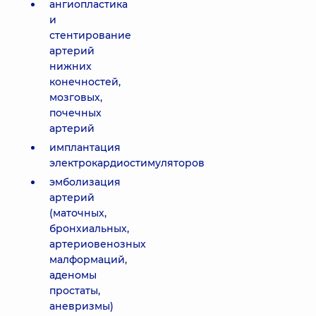
ангиопластика
и
стентирование
артерий
нижних
конечностей,
мозговых,
почечных
артерий
имплантация
электрокардиостимуляторов
эмболизация
артерий
(маточных,
бронхиальных,
артериовенозных
малформаций,
аденомы
простаты,
аневризмы)