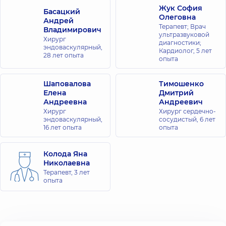
Жук София
Басацкий
Олеговна
Андрей
Терапевт; Врач
Владимирович
ультразвуковой
Хирург
диагностики;
эндоваскулярный,
Кардиолог,
5 лет
28 лет опыта
опыта
Шаповалова
Тимошенко
Елена
Дмитрий
Андреевна
Андреевич
Хирург
Хирург сердечно-
эндоваскулярный,
сосудистый,
6 лет
16 лет опыта
опыта
Колода Яна
Николаевна
Терапевт,
3 лет
опыта