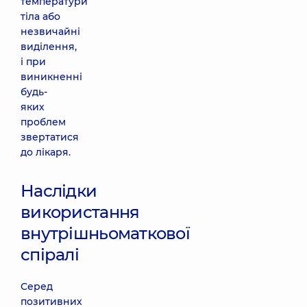
температури
тіла або
незвичайні
виділення,
і при
виникненні
будь-
яких
проблем
звертатися
до лікаря.
Наслідки
використання
внутрішньоматкової
спіралі
Серед
позитивних