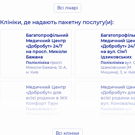
діагностики;
діагностики,
15
Репродуктолог,
28
Всі лікарі
років досвіду
років досвіду
Клініки, де надають пакетну послугу(и):
Будченко
Васьковська
Марина
Ірина
Багатопрофільний
Багатопрофіл
Анатоліївна
В'ячеславівна
Медичний Центр
Медичний Цен
Акушер-гінеколог;
Акушер-гінеколог;
«Добробут» 24/7
«Добробут» 24/
Лікар з
Лікар з
на просп. Миколи
на вул. Сім’ї
ультразвукової
ультразвукової
діагностики,
Бажана
15
діагностики,
Ідзиковських
19
років досвіду
років досвіду
Поліклініка
просп.
Поліклініка
вул. С
Миколи Бажана, 12-А,
Ідзиковських (М.
м. Київ
Мишина), 3, м. Киї
Гераськевич
Голенко
Лариса
Роксолана
Миколаївна
Медичний Центр
Іванівна
Медичний Цен
«Добробут» для
«Добробут» дл
Акушер-гінеколог;
Акушер-гінеколог;
Лікар з
всієї родини в ЖК
Лікар з
всієї родини н
ультразвукової
ультразвукової
Комфорт Таун
вул. Коноваль
діагностики,
27
діагностики,
26
Поліклініка
вул.
Поліклініка
вул.
років досвіду
років досвіду
Регенераторна, 4
Євгена Коноваль
корпус 8, м. Київ
34-А, м. Київ
Гощенко
Катерина
Всі клініки
Медичний Цен
Даниленко