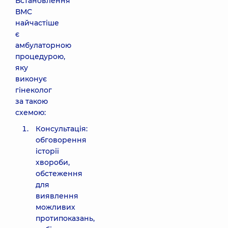
Встановлення
ВМС
найчастіше
є
амбулаторною
процедурою,
яку
виконує
гінеколог
за такою
схемою:
Консультація:
обговорення
історії
хвороби,
обстеження
для
виявлення
можливих
протипоказань,