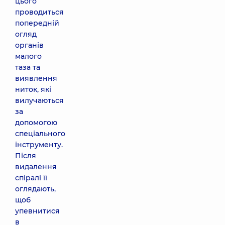
цього
проводиться
попередній
огляд
органів
малого
таза та
виявлення
ниток, які
вилучаються
за
допомогою
спеціального
інструменту.
Після
видалення
спіралі її
оглядають,
щоб
упевнитися
в