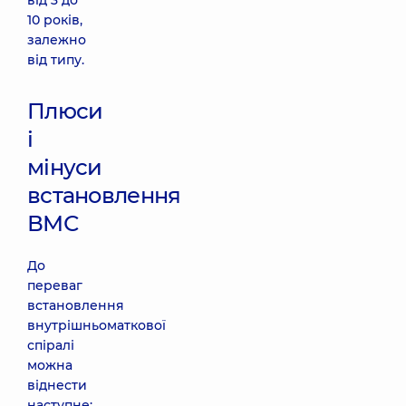
від 3 до
10 років,
залежно
від типу.
Плюси
і
мінуси
встановлення
ВМС
До
переваг
встановлення
внутрішньоматкової
спіралі
можна
віднести
наступне: