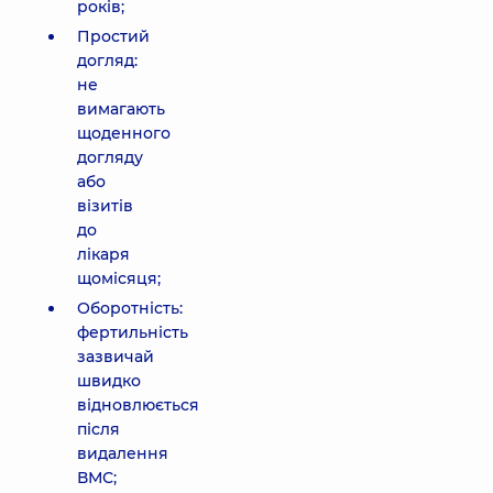
років;
Простий
догляд:
не
вимагають
щоденного
догляду
або
візитів
до
лікаря
щомісяця;
Оборотність:
фертильність
зазвичай
швидко
відновлюється
після
видалення
ВМС;