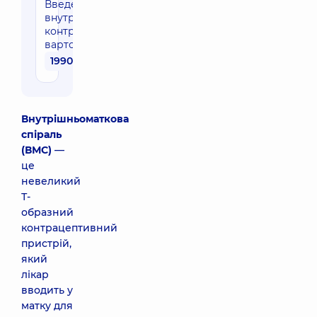
Введення
внутрішньоматкового
контрацептиву (без
вартості спіралі)
1990 грн
Внутрішньоматкова
спіраль
(ВМС)
—
це
невеликий
Т-
образний
контрацептивний
пристрій,
який
лікар
вводить у
матку для