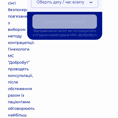
Оберіть дату / час візиту
сім'ї
безпосередньо
пов'язане
Запис на прийом
з
вибором
Відправляючи запит ви погоджуєтесь
з
Угодою користувача
ММ «Добробут»
методу
контрацепції.
Гінекологи
МС
“Добробут”
проводять
консультації,
після
обстеження
разом із
пацієнтами
обговорюють
найбільш