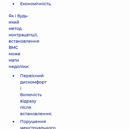
Економічність.
Як і будь-
який
метод
контрацепції,
встановлення
ВМС
може
мати
недоліки:
Первісний
дискомфорт
і
болючість
відразу
після
встановлення;
Порушення
менструального