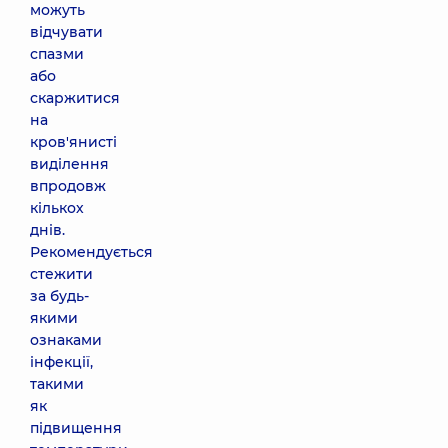
можуть
відчувати
спазми
або
скаржитися
на
кров'янисті
виділення
впродовж
кількох
днів.
Рекомендується
стежити
за будь-
якими
ознаками
інфекції,
такими
як
підвищення