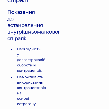
спіралі
Показання
до
встановлення
внутрішньоматкової
спіралі:
Необхідність
у
довгостроковій
оборотній
контрацепції;
Неможливість
використання
контрацептивів
на
основі
естрогену.