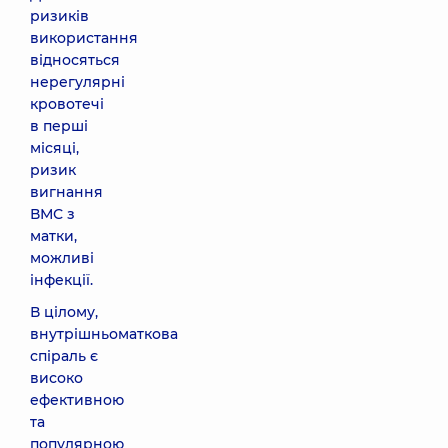
ризиків
використання
відносяться
нерегулярні
кровотечі
в перші
місяці,
ризик
вигнання
ВМС з
матки,
можливі
інфекції.
В цілому,
внутрішньоматкова
спіраль є
високо
ефективною
та
популярною