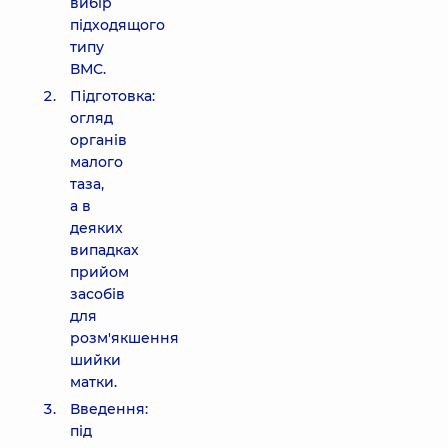
вибір
підходящого
типу
ВМС.
Підготовка:
огляд
органів
малого
таза,
а в
деяких
випадках
прийом
засобів
для
розм'якшення
шийки
матки.
Введення:
під