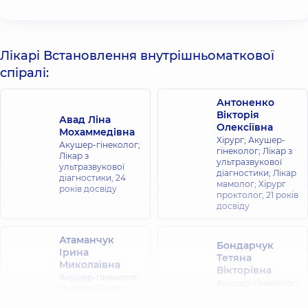
Лікарі Встановлення внутрішньоматкової
спіралі:
Антоненко
Вікторія
Авад Ліна
Олексіївна
Мохаммедівна
Хірург; Акушер-
Акушер-гінеколог;
гінеколог; Лікар з
Лікар з
ультразвукової
ультразвукової
діагностики; Лікар
діагностики,
24
мамолог; Хірург
років досвіду
проктолог,
21 років
досвіду
Атаманчук
Бондарчук
Ірина
Тетяна
Миколаївна
Вікторівна
Акушер-гінеколог;
Акушер-гінеколог;
Генетик; Лікар з
Лікар з
ультразвукової
ультразвукової