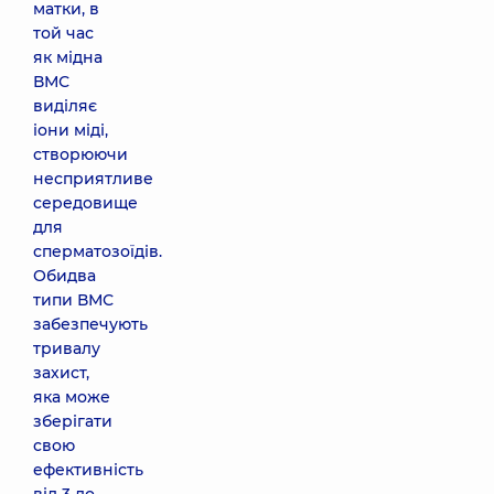
матки, в
той час
як мідна
ВМС
виділяє
іони міді,
створюючи
несприятливе
середовище
для
сперматозоїдів.
Обидва
типи ВМС
забезпечують
тривалу
захист,
яка може
зберігати
свою
ефективність