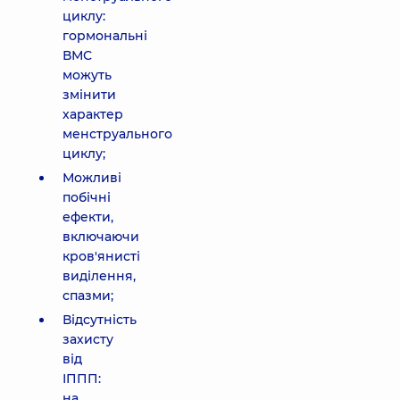
циклу:
гормональні
ВМС
можуть
змінити
характер
менструального
циклу;
Можливі
побічні
ефекти,
включаючи
кров'янисті
виділення,
спазми;
Відсутність
захисту
від
ІППП:
на