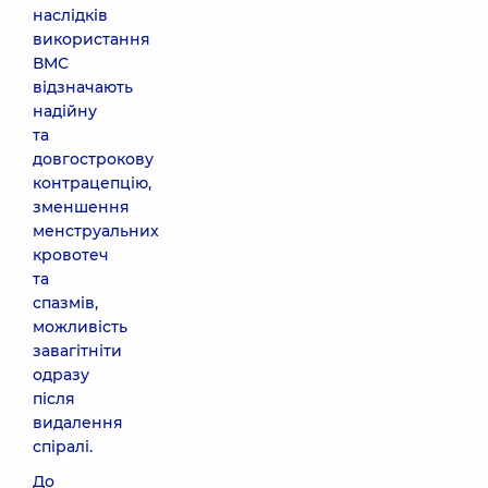
наслідків
використання
ВМС
відзначають
надійну
та
довгострокову
контрацепцію,
зменшення
менструальних
кровотеч
та
спазмів,
можливість
завагітніти
одразу
після
видалення
спіралі.
До