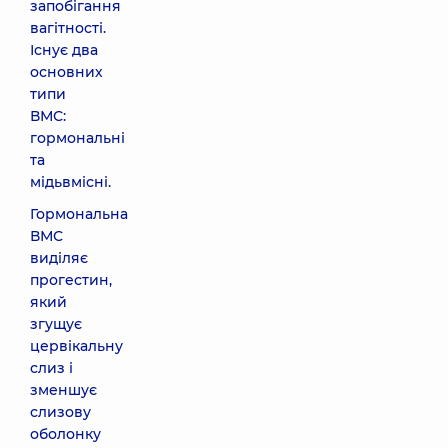
запобігання
вагітності.
Існує два
основних
типи
ВМС:
гормональні
та
мідьвмісні.
Гормональна
ВМС
виділяє
прогестин,
який
згущує
цервікальну
слиз і
зменшує
слизову
оболонку