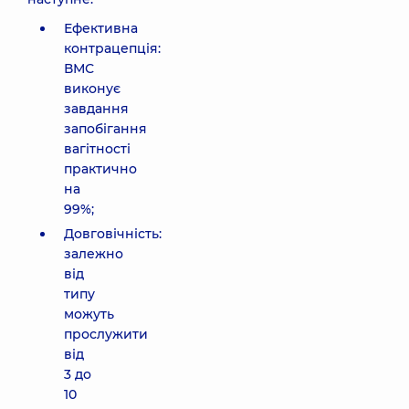
Ефективна
контрацепція:
ВМС
виконує
завдання
запобігання
вагітності
практично
на
99%;
Довговічність:
залежно
від
типу
можуть
прослужити
від
3 до
10