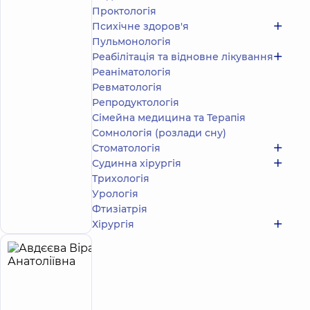
/ 5
відгука
Проктологія
Психічне здоров'я
Акушер-
гінеколог;
Пульмонологія
Лікар
Реабілітація та відновне лікування
з
Реаніматологія
ультразвукової
Ревматологія
діагностики
Репродуктологія
Сімейна медицина та Терапія
Медичний
Центр
Сомнологія (розлади сну)
«Добробут»
Стоматологія
для всієї
Судинна хірургія
родини на
Трихологія
Святошині
Урологія
вул.
Запис до лікаря
Святошинська,
Фтизіатрія
3-Б, м. Київ
Хірургія
Авдєєва
21
Віра
років
досвіду
Анатоліївна
4.9
400