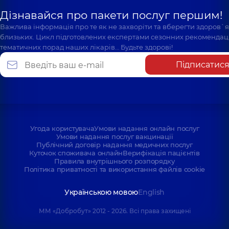
Дізнавайся про пакети послуг першим!
Важлива інформація про те як не захворіти та вберегти здоров`
близьких. Цикл підготовлених експертами сезонних рекомендаці
тематичних порад наших лікарів… Будьте здорові!
Підписатис
Угода користувача
Умови надання онлайн послуг
Умови надання послуг вакцинації
Публічний договір надання медичних послуг
Куточок споживача онлайн
Верифікація пацієнтів
Правила внутрішнього розпорядку
Політика приватності та використання файлів cookie
Українською мовою
English
ММ «Добробут» 2012 - 2026. Всі права захищені