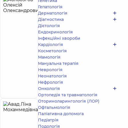
Генетика
Абльозгов
4
Гепатологія
Олексій
років
Дерматологія
досвіду
Олександрович
Діагностика
5
278
Дієтологія
відгуків
Ендокринологія
Масажист;
Інфекційні хвороби
Реабілітолог
Кардіологія
Косметологія
Медичний
Центр
Мамологія
«Добробут»
Мануальна терапія
для всієї
Неврологія
родини на
Неонатологія
Святошині
вул.
Нефрологія
Запис до фахівця
Святошинська,
Онкологія
3-Б, м. Київ
Ортопедія та травматологія
Оториноларингологія (ЛОР)
Офтальмологія
Авад
24
Паліативна допомога
Ліна
років
Експерт
досвіду
Педіатрія
Мохаммедівна
Подологiя
4.9
623