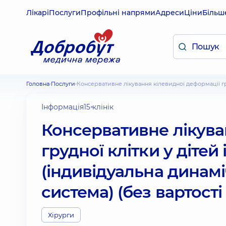
Лікарі
Послуги
Профільні напрями
Адреси
Ціни
Більш
Головна
Послуги
Консервативне лікування кілевидної деформації г
Інформація
15 клінік
Консервативне лікува
грудної клітки у діте
(індивідуальна динам
система) (без вартості
Хірурги