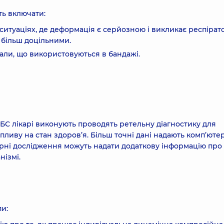
ь включати:
У ситуаціях, де деформація є серйозною і викликає респірат
 більш доцільними.
іали, що використовуються в бандажі.
БС лікарі виконують проводять ретельну діагностику для
впливу на стан здоров’я. Більш точні дані надають комп’юте
торні дослідження можуть надати додаткову інформацію про
нізмі.
пи: