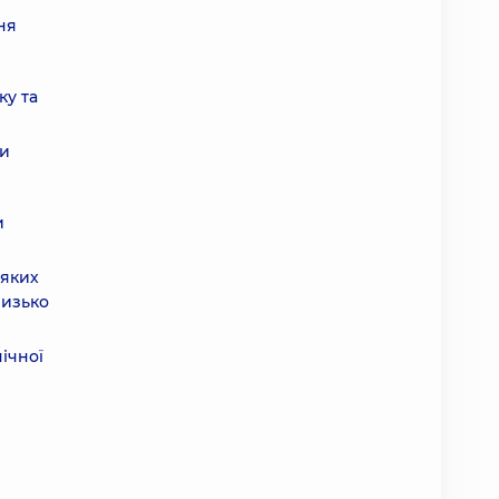
ня
ку та
ми
и
 яких
лизько
нічної