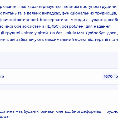
орювання, яке характеризується певним виступом грудини 
питань та, в деяких випадках, функціональних труднощів,
ізичної активності. Консервативні методи лікування, осо
сійної брейс-системи (ІДКБС), розроблені для надання
грудної клітки у дітей. На базі клінік ММ "Добробут" досв
ння, які забезпечують максимальний ефект від терапії під 
га
1670 г
 дитина має будь-які ознаки кілеподібної деформації грудно
ання: