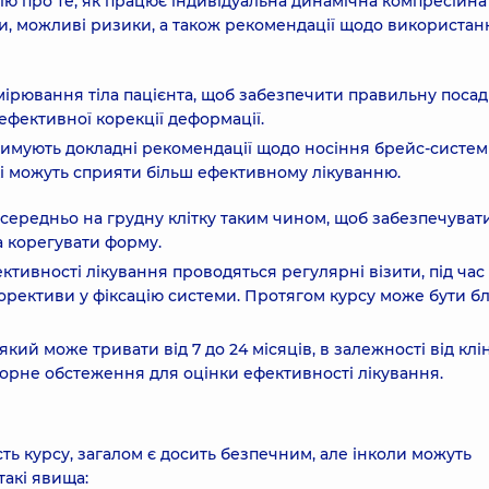
цію про те, як працює індивідуальна динамічна компресійна
ати, можливі ризики, а також рекомендації щодо використан
мірювання тіла пацієнта, щоб забезпечити правильну посад
ефективної корекції деформації.
отримують докладні рекомендації щодо носіння брейс-систе
кі можуть сприяти більш ефективному лікуванню.
осередньо на грудну клітку таким чином, щоб забезпечуват
а корегувати форму.
тивності лікування проводяться регулярні візити, під час
корективи у фіксацію системи. Протягом курсу може бути б
кий може тривати від 7 до 24 місяців, в залежності від клі
вторне обстеження для оцінки ефективності лікування.
ь курсу, загалом є досить безпечним, але інколи можуть
такі явища: