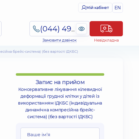
EN
Мій кабінет
(044) 495-2-888
Замовити дзвінок
Невідкладна
есійна брейс-система) (без вартості ІДКБС)
Запис на прийом
Консервативне лікування кілевидної
деформації грудної клітки у дітей із
використанням ІДКБС (індивідуальна
динамічна компресійна брейс-
система) (без вартості ІДКБС)