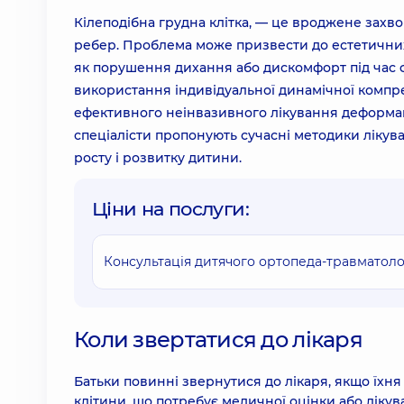
Кілеподібна грудна клітка, — це вроджене захв
ребер. Проблема може призвести до естетичних 
як порушення дихання або дискомфорт під час ф
використання індивідуальної динамічної компре
ефективного неінвазивного лікування деформації 
спеціалісти пропонують сучасні методики лікува
росту і розвитку дитини.
Ціни на послуги:
Консультація дитячого ортопеда-травматоло
Коли звертатися до лікаря
Батьки повинні звернутися до лікаря, якщо їхня
клітини, що потребує медичної оцінки або лікув