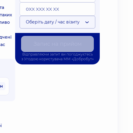
та
 таких
Оберіть дату / час візиту
бливо
ідчені
Запис на прийом
час
Відправляючи запит ви погоджуєтесь
з
Угодою користувача
ММ «Добробут»
рн
ї