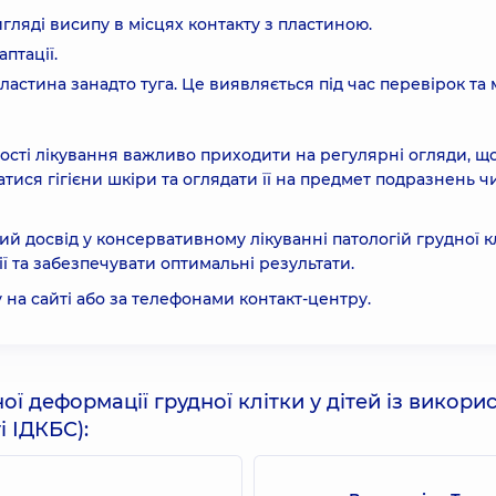
гляді висипу в місцях контакту з пластиною.
птації.
астина занадто туга. Це виявляється під час перевірок та
сті лікування важливо приходити на регулярні огляди, щ
ися гігієни шкіри та оглядати її на предмет подразнень ч
ий досвід у консервативному лікуванні патологій грудної кл
ї та забезпечувати оптимальні результати.
на сайті або за телефонами контакт-центру.
ої деформації грудної клітки у дітей із викор
і ІДКБС):