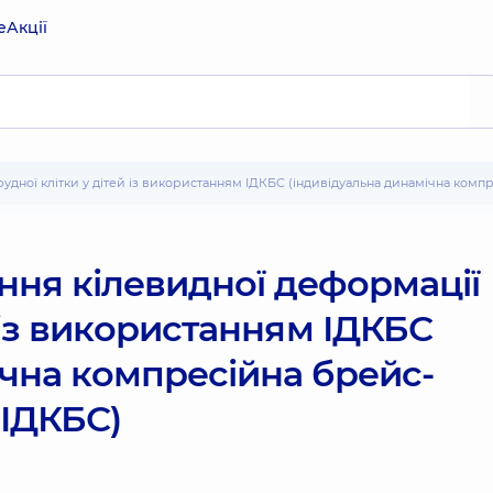
е
Акції
рудної клітки у дітей із використанням ІДКБС (індивідуальна динамічна компр
ння кілевидної деформації
й із використанням ІДКБС
ічна компресійна брейс-
 ІДКБС)