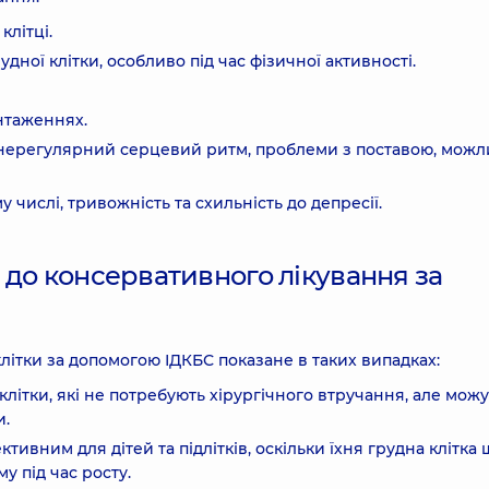
клітці.
удної клітки, особливо під час фізичної активності.
нтаженнях.
та нерегулярний серцевий ритм, проблеми з поставою, мож
у числі, тривожність та схильність до депресії.
 до консервативного лікування за
літки за допомогою ІДКБС показане в таких випадках:
 клітки, які не потребують хірургічного втручання, але можу
и.
ктивним для дітей та підлітків, оскільки їхня грудна клітка 
у під час росту.