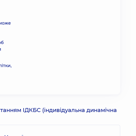
 може
об
и
ітки,
истанням ІДКБС (індивідуальна динамічна