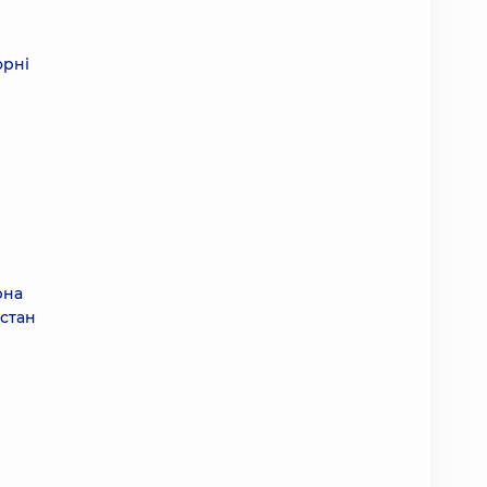
орні
рна
 стан