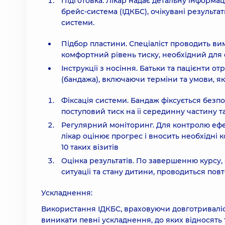
Підготовка. Лікар надає детальну інформа
брейс-система (ІДКБС), очікувані результ
системи.
Підбор пластини. Спеціаліст проводить ви
комфортний рівень тиску, необхідний для 
Інструкції з носіння. Батьки та пацієнти 
(бандажа), включаючи терміни та умови, я
Фіксація системи. Бандаж фіксується безп
поступовий тиск на її серединну частину т
Регулярний моніторинг. Для контролю ефек
лікар оцінює прогрес і вносить необхідні 
10 таких візитів
Оцінка результатів. По завершенню курсу, я
ситуації та стану дитини, проводиться по
Ускладнення:
Використання ІДКБС, враховуючи довготриваліст
виникати певні ускладнення, до яких відносять 