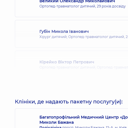
Великий Олександр Миколайович
Ортопед-травматолог дитячий,
29 років досвіду
Губін Микола Іванович
Хірург дитячий; Ортопед-травматолог дитячий,
2
Кірейко Віктор Петрович
Ортопед-травматолог дитячий; Ортопед-травма
Нужний Юрій Павлович
Ортопед-травматолог дитячий,
16 років досвіду
Клініки, де надають пакетну послугу(и):
Багатопрофільний Медичний Центр «Доб
Миколи Бажана
Сазонов Костянтин Григорович
Поліклініка
просп. Миколи Бажана, 12-А, м. Київ