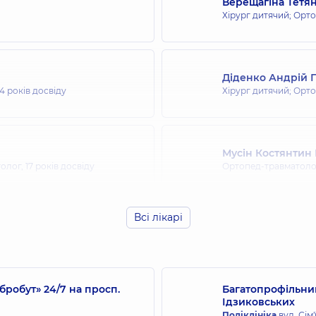
Верещагіна Тетя
Хірург дитячий; Орт
Діденко Андрій 
4 років досвіду
Хірург дитячий; Орт
Мусін Костянтин
толог,
17 років досвіду
Ортопед-травматоло
Всі лікарі
Олійник Юрій Ва
Ортопед-травматолог
досвіду
робут» 24/7 на просп.
Багатопрофільний
Сьоміна Вікторія
Ідзиковських
Ортопед-травматолог
Поліклініка
вул. Сім'