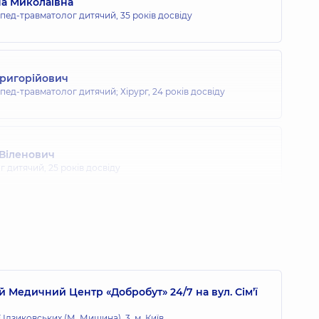
на Миколаївна
опед-травматолог дитячий,
35 років досвіду
Григорійович
опед-травматолог дитячий; Хірург,
24 років досвіду
 Віленович
г дитячий,
25 років досвіду
сильович
 дитячий; Лікар з ультразвукової діагностики,
27 років
 Медичний Центр «Добробут» 24/7 на вул. Сім’ї
 Миколаївна
 дитячий; Лікар з ультразвукової діагностики,
20 років
ї Ідзиковських (М. Мишина), 3, м. Київ