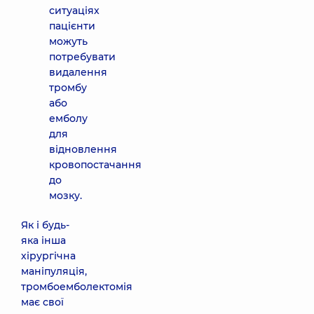
ситуаціях
пацієнти
можуть
потребувати
видалення
тромбу
або
емболу
для
відновлення
кровопостачання
до
мозку.
Як і будь-
яка інша
хірургічна
маніпуляція,
тромбоемболектомія
має свої