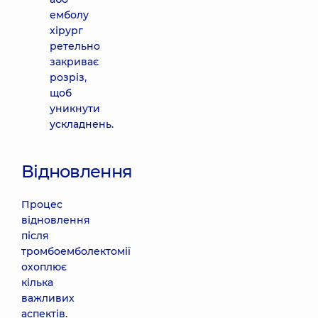
емболу
хірург
ретельно
закриває
розріз,
щоб
уникнути
ускладнень.
Відновлення
Процес
відновлення
після
тромбоемболектомії
охоплює
кілька
важливих
аспектів.