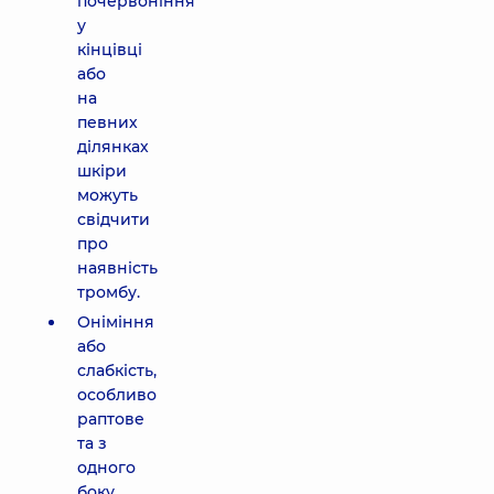
почервоніння
у
кінцівці
або
на
певних
ділянках
шкіри
можуть
свідчити
про
наявність
тромбу.
Оніміння
або
слабкість,
особливо
раптове
та з
одного
боку