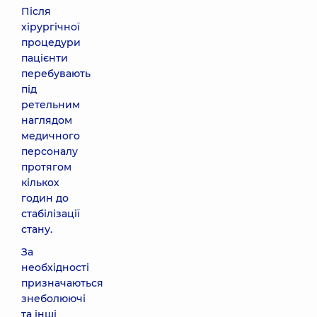
Після
хірургічної
процедури
пацієнти
перебувають
під
ретельним
наглядом
медичного
персоналу
протягом
кількох
годин до
стабілізації
стану.
За
необхідності
призначаються
знеболюючі
та інші