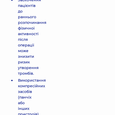
Заохочення
пацієнтів
до
раннього
розпочинання
фізичної
активності
після
операції
може
знизити
ризик
утворення
тромбів.
Використання
компресійних
засобів
(панчіх
або
інших
пристроїв)