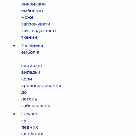
викликане
емболією
може
загрожувати
життєздатності
тканин.
Легенева
емболія
-
серйозні
випадки,
коли
кровопостачання
до
легень
заблоковано.
Інсульт
- у
певних
клінічних