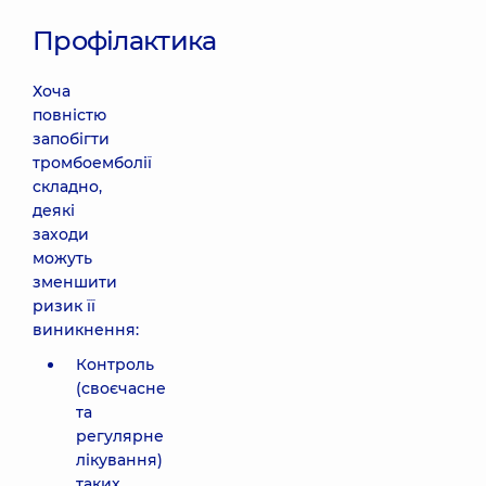
Профілактика
Хоча
повністю
запобігти
тромбоемболії
складно,
деякі
заходи
можуть
зменшити
ризик її
виникнення:
Контроль
(своєчасне
та
регулярне
лікування)
таких