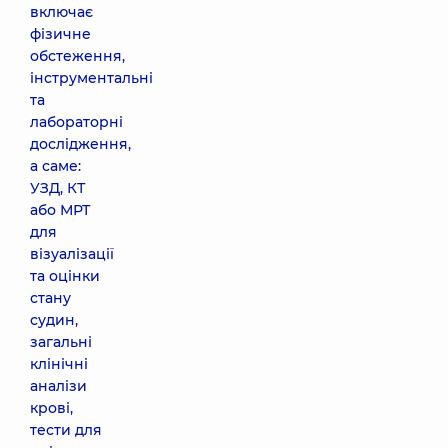
включає
фізичне
обстеження,
інструментальні
та
лабораторні
дослідження,
а саме:
УЗД, КТ
або МРТ
для
візуалізації
та оцінки
стану
судин,
загальні
клінічні
аналізи
крові,
тести для