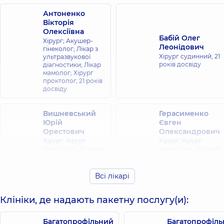
Антоненко
Вікторія
Олексіївна
Бабій Олег
Хірург; Акушер-
Леонідович
гінеколог; Лікар з
Хірург судинний,
21
ультразвукової
років досвіду
діагностики; Лікар
мамолог; Хірург
проктолог,
21 років
досвіду
Вишневський
Герасименко
Юрій
Євген
Орестович
Олександрович
Хірург; Хірург
Хірург; Хірург
проктолог,
24 років
проктолог,
25 років
досвіду
досвіду
Всі лікарі
Дегтяренко
Олексій
Гоменюк Андрій
Клініки, де надають пакетну послугу(и):
Петрович
Васильович
Хірург; Хірург
Хірург судинний,
проктолог,
25 років
Багатопрофільний
Багатопрофіл