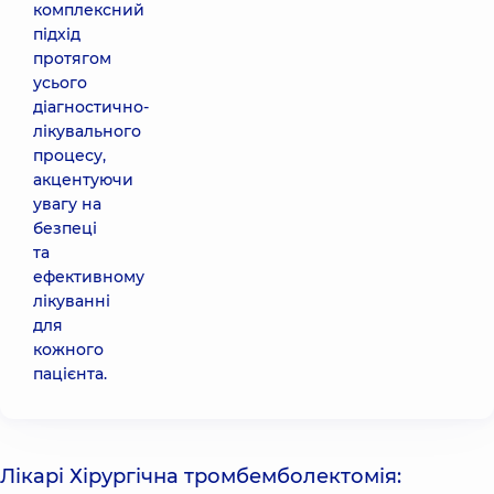
комплексний
підхід
протягом
усього
діагностично-
лікувального
процесу,
акцентуючи
увагу на
безпеці
та
ефективному
лікуванні
для
кожного
пацієнта.
Лікарі Хірургічна тромбемболектомія: