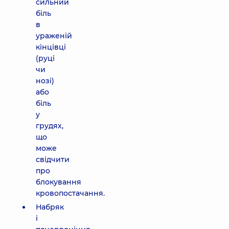
сильний
біль
в
ураженій
кінцівці
(руці
чи
нозі)
або
біль
у
грудях,
що
може
свідчити
про
блокування
кровопостачання.
Набряк
і