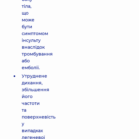
тіла,
що
може
бути
симптомом
інсульту
внаслідок
тромбування
або
емболії.
Утруднене
дихання,
збільшення
його
частоти
та
поверхневість
у
випадках
легеневої