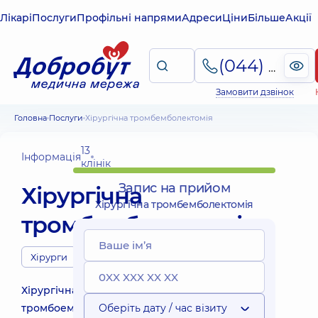
Лікарі
Послуги
Профільні напрями
Адреси
Ціни
Більше
Акції
(044) 495-2-888
Замовити дзвінок
Головна
Послуги
Хірургічна тромбемболектомія
13
Інформація
клінік
Запис на прийом
Хірургічна
Хірургічна тромбемболектомія
тромбемболектомія
Хірурги
Хірургічна
тромбоемболектомія
Оберіть дату / час візиту