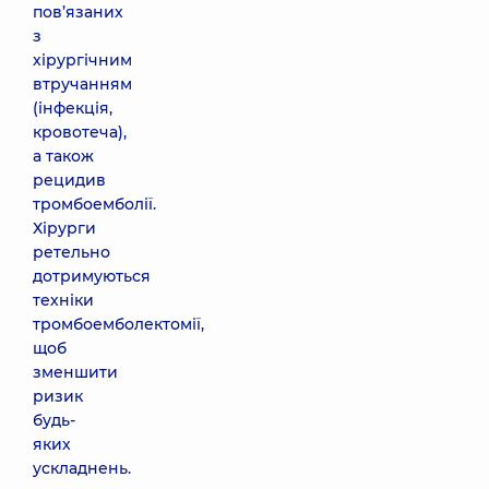
пов’язаних
з
хірургічним
втручанням
(інфекція,
кровотеча),
а також
рецидив
тромбоемболії.
Хірурги
ретельно
дотримуються
техніки
тромбоемболектомії,
щоб
зменшити
ризик
будь-
яких
ускладнень.