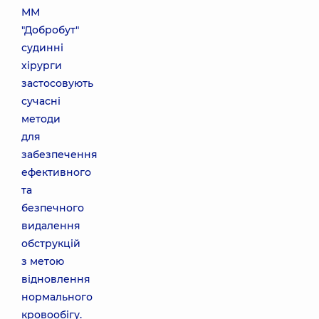
ММ
"Добробут"
судинні
хірурги
застосовують
сучасні
методи
для
забезпечення
ефективного
та
безпечного
видалення
обструкцій
з метою
відновлення
нормального
кровообігу.