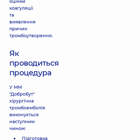
оцінки
коагуляції
та
виявлення
причин
тромбоутворення.
Як
проводиться
процедура
У ММ
"Добробут"
хірургічна
тромбоемболія
виконується
наступним
чином:
Підготовка