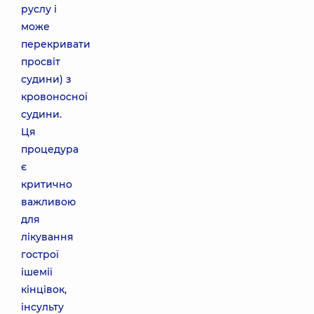
руслу і
може
перекривати
просвіт
судини) з
кровоносної
судини.
Ця
процедура
є
критично
важливою
для
лікування
гострої
ішемії
кінцівок,
інсульту