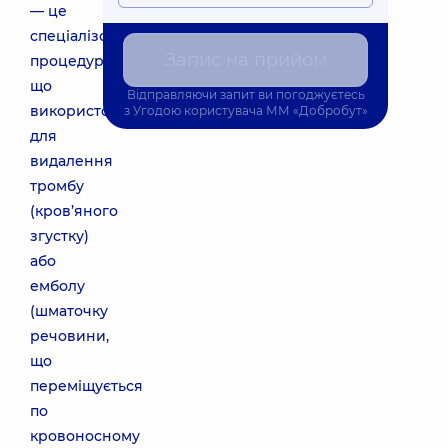
— це
спеціалізована
Запис на прийом
процедура,
що
Відправляючи запит ви погоджуєтесь
використовується
з
Угодою користувача
ММ «Добробут»
для
видалення
тромбу
(кров’яного
згустку)
або
емболу
(шматочку
речовини,
що
переміщується
по
кровоносному