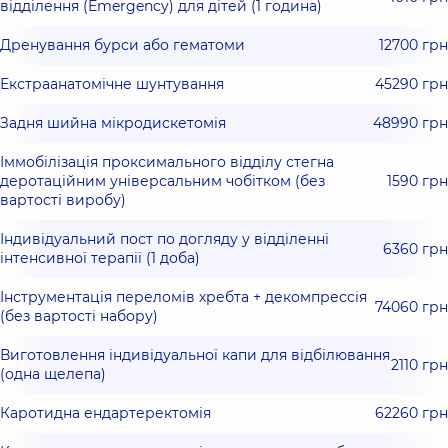
відділення (Emergency) для дітей (1 година)
Дренування бурси або гематоми
12700 грн
Екстраанатомічне шунтування
45290 грн
Задня шийна мікродискетомія
48990 грн
Іммобілізація проксимального відділу стегна
деротаційним універсальним чобітком (без
1590 грн
вартості виробу)
Індивідуальний пост по догляду у відділенні
6360 грн
інтенсивної терапії (1 доба)
Інструментація переломів хребта + декомпрессія
74060 грн
(без вартості набору)
Виготовлення індивідуальної капи для відбілювання
2110 грн
(одна щелепа)
Каротидна ендартеректомія
62260 грн