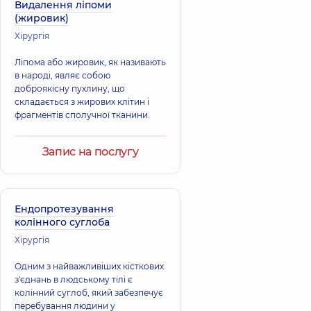
Видалення ліпоми
(жировик)
Хірургія
Ліпома або жировик, як називають
в народі, являє собою
доброякісну пухлину, що
складається з жирових клітин і
фрагментів сполучної тканини.
Запис на послугу
Ендопротезування
колінного суглоба
Хірургія
Одним з найважливіших кісткових
з'єднань в людському тілі є
колінний суглоб, який забезпечує
перебування людини у