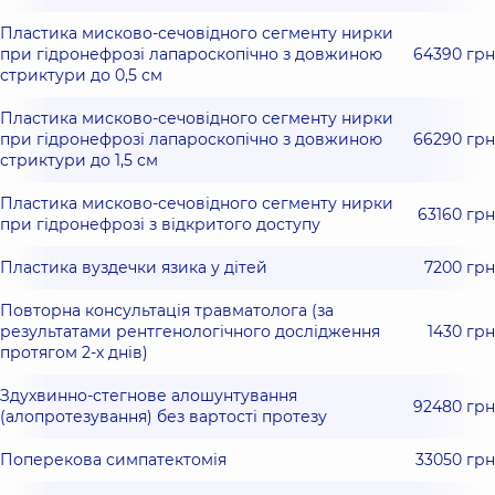
Пластика мисково-сечовідного сегменту нирки
при гідронефрозі лапароскопічно з довжиною
64390 грн
стриктури до 0,5 см
Пластика мисково-сечовідного сегменту нирки
при гідронефрозі лапароскопічно з довжиною
66290 грн
стриктури до 1,5 см
Пластика мисково-сечовідного сегменту нирки
63160 грн
при гідронефрозі з відкритого доступу
Пластика вуздечки язика у дітей
7200 грн
Повторна консультація травматолога (за
результатами рентгенологічного дослідження
1430 грн
протягом 2-х днів)
Здухвинно-стегнове алошунтування
92480 грн
(алопротезування) без вартості протезу
Поперекова симпатектомія
33050 грн