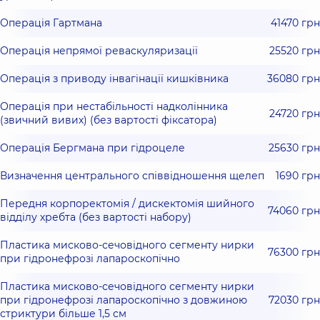
Операція Гартмана
41470 грн
Операція непрямої реваскуляризації
25520 грн
Операція з приводу інвагінації кишківника
36080 грн
Операція при нестабільності надколінника
24720 грн
(звичний вивих) (без вартості фіксатора)
Операція Бергмана при гідроцеле
25630 грн
Визначення центрального співвідношення щелеп
1690 грн
Передня корпоректомія / дискектомія шийного
74060 грн
відділу хребта (без вартості набору)
Пластика мисково-сечовідного сегменту нирки
76300 грн
при гідронефрозі лапароскопічно
Пластика мисково-сечовідного сегменту нирки
при гідронефрозі лапароскопічно з довжиною
72030 грн
стриктури більше 1,5 см