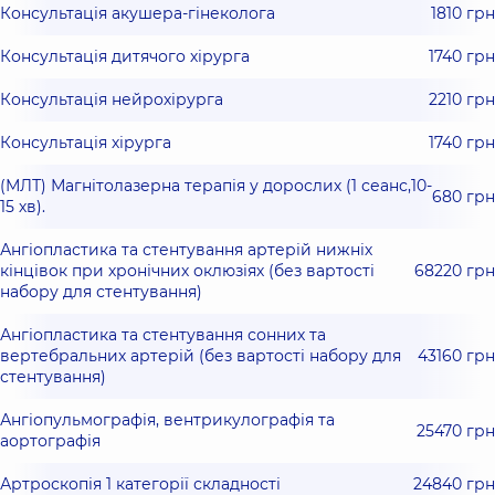
Консультація акушера-гінеколога
1810 грн
Консультація дитячого хірурга
1740 грн
Консультація нейрохірурга
2210 грн
Консультація хірурга
1740 грн
(МЛТ) Магнітолазерна терапія у дорослих (1 сеанс,10-
680 грн
15 хв).
Ангіопластика та стентування артерій нижніх
кінцівок при хронічних оклюзіях (без вартості
68220 грн
набору для стентування)
Ангіопластика та стентування сонних та
вертебральних артерій (без вартості набору для
43160 грн
стентування)
Ангіопульмографія, вентрикулографія та
25470 грн
аортографія
Артроскопія 1 категорії складності
24840 грн