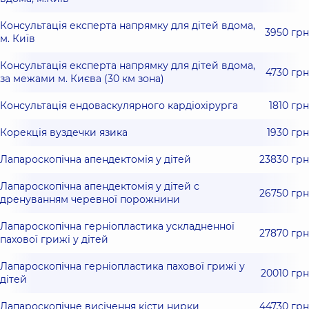
Консультація експерта напрямку для дітей вдома,
3950 грн
м. Київ
Консультація експерта напрямку для дітей вдома,
4730 грн
за межами м. Києва (30 км зона)
Консультація ендоваскулярного кардіохірурга
1810 грн
Корекція вуздечки язика
1930 грн
Лапароскопічна апендектомія у дітей
23830 грн
Лапароскопічна апендектомія у дітей с
26750 грн
дренуванням черевної порожнини
Лапароскопічна герніопластика ускладненної
27870 грн
пахової грижі у дітей
Лапароскопічна герніопластика пахової грижі у
20010 грн
дітей
Лапароскопічне висічення кісти нирки
44730 грн