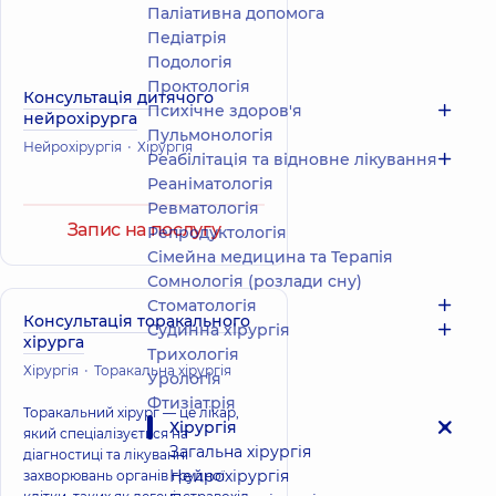
Паліативна допомога
Педіатрія
Подологiя
Проктологія
Консультація дитячого
Психічне здоров'я
нейрохірурга
Пульмонологія
Нейрохірургія
Хірургія
Реабілітація та відновне лікування
Реаніматологія
Ревматологія
Запис на послугу
Репродуктологія
Сімейна медицина та Терапія
Сомнологія (розлади сну)
Стоматологія
Консультація торакального
Судинна хірургія
хірурга
Трихологія
Хірургія
Торакальна хірургія
Урологія
Фтизіатрія
Торакальний хірург — це лікар,
Хірургія
який спеціалізується на
Загальна хірургія
діагностиці та лікуванні
Нейрохірургія
захворювань органів грудної