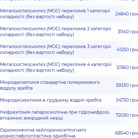
Металоостеосинтез (МОС) переломів 1 категорії
24840 грн
складності (без вартості набору)
Металоостеосинтез (МОС) переломів 2 категорії
31140 грн
складності (без вартості набору)
Металоостеосинтез (МОС) переломів 3 категорії
41250 грн
складності (без вартості набору)
Металоостеосинтез (МОС) переломів 4 категорії
51360 грн
складності (без вартості набору)
Мікродискетомія стандартна поперекового
39330 грн
відділу хребта
Мікродискектомія в грудному відділі хребта
54730 грн
Нефректомія лапароскопічна при гідронефрозі,
72030 грн
вторинно зморщеній нирці
Одномоментна хейлориносептогнато
68540 грн
ураностафілопластика однобічна