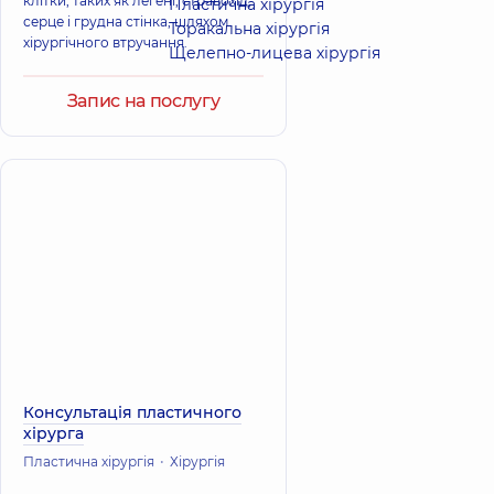
клітки, таких як легені, стравохід,
Пластична хірургія
серце і грудна стінка, шляхом
Торакальна хірургія
хірургічного втручання.
Щелепно-лицева хірургія
Запис на послугу
Консультація пластичного
хірурга
Пластична хірургія
Хірургія