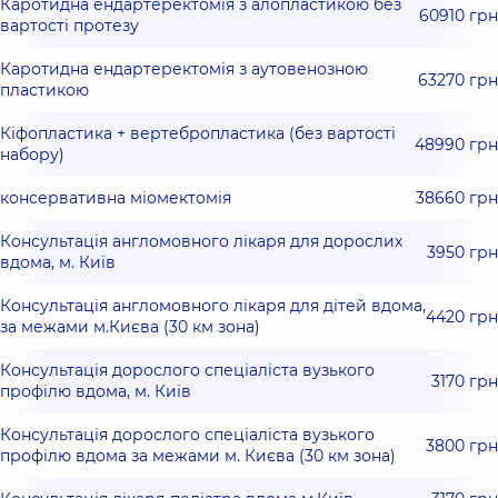
Каротидна ендартеректомія з алопластикою без
60910 грн
вартості протезу
Каротидна ендартеректомія з аутовенозною
63270 грн
пластикою
Кіфопластика + вертебропластика (без вартості
48990 грн
набору)
консервативна міомектомія
38660 грн
Консультація англомовного лікаря для дорослих
3950 грн
вдома, м. Київ
Консультація англомовного лікаря для дітей вдома,
4420 грн
за межами м.Києва (30 км зона)
Консультація дорослого спеціаліста вузького
3170 грн
профілю вдома, м. Київ
Консультація дорослого спеціаліста вузького
3800 грн
профілю вдома за межами м. Києва (30 км зона)