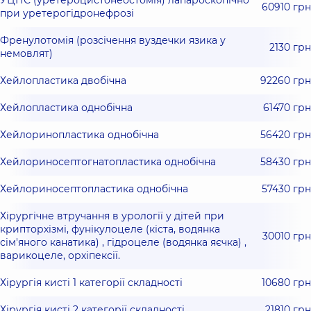
УЦНС (уретероцистонеостомія) лапароскопічно
60910 грн
при уретерогідронефрозі
Френулотомія (розсічення вуздечки язика у
2130 грн
немовлят)
Хейлопластика двобічна
92260 грн
Хейлопластика однобічна
61470 грн
Хейлоринопластика однобічна
56420 грн
Хейлориносептогнатопластика однобічна
58430 грн
Хейлориносептопластика однобічна
57430 грн
Хірургічне втручання в урології у дітей при
крипторхізмі, фунікулоцеле (кіста, водянка
30010 грн
сім'яного канатика) , гідроцеле (водянка яєчка) ,
варикоцеле, орхіпексії.
Хірургія кисті 1 категорії складності
10680 грн
Хірургія кисті 2 категорії складності
21810 грн