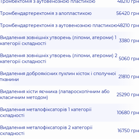
Тромбектомія з аутовенозною пластикою
48210 грн
Тромбендартеректомія з алопластикою
56420 грн
Тромбендартеректомія з аутовенозною пластикою
48210 грн
Видалення зовнішніх утворень (ліпоми, атероми) 1
3380 грн
категорії складності
Видалення зовнішніх утворень (ліпоми, атероми) 2
5060 грн
категорії складності
Видалення доброякісних пухлин кісток і сполучної
21810 грн
тканини
Видалення кісти яєчника (лапароскопічним або
25290 грн
класичним методом)
Видалення металофіксаторів 1 категорії
10680 грн
складності
Видалення металофіксаторів 2 категорії
16750 грн
складності