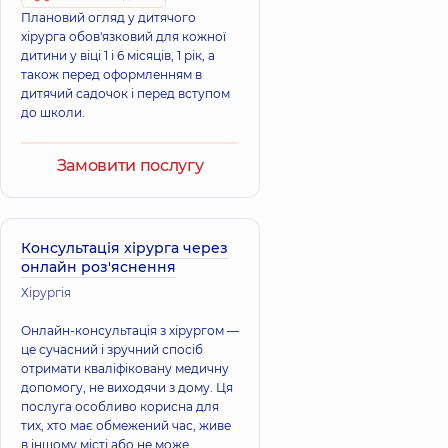
Плановий огляд у дитячого
хірурга обов'язковий для кожної
дитини у віці 1 і 6 місяців, 1 рік, а
також перед оформленням в
дитячий садочок і перед вступом
до школи.
Замовити послугу
Консультація хірурга через
онлайн роз'яснення
Хірургія
Онлайн-консультація з хірургом —
це сучасний і зручний спосіб
отримати кваліфіковану медичну
допомогу, не виходячи з дому. Ця
послуга особливо корисна для
тих, хто має обмежений час, живе
в іншому місті або не може