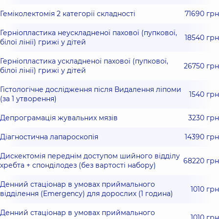
Геміколектомія 2 категорії складності
71690 грн
Герніопластика неускладненої пахової (пупкової,
18540 грн
білої лінії) грижі у дітей
Герніопластика ускладненої пахової (пупкової,
26750 грн
білої лінії) грижі у дітей
Гістологічне дослідження після Видалення ліпоми
1540 грн
(за 1 утворення)
Депрограмація жувальних мязів
3230 грн
Діагностична лапароскопія
14390 грн
Дискектомія переднім доступом шийного відділу
68220 грн
хребта + спонділодез (без вартості набору)
Денний стаціонар в умовах приймального
1010 грн
відділення (Emergency) для дорослих (1 година)
Денний стаціонар в умовах приймального
1010 грн