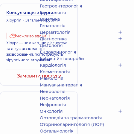
Гастроентерологія
Консультація хірурга
Гематологія
Генетика
Хірургія
Загальна хірургія
Гепатологія
Дерматологія
Можливо вдома
Діагностика
Хірург — це лікар, що діагностує
Дієтологія
та лікує різноманітні
Ендокринологія
захворювання, які потребують
Інфекційні хвороби
хірургічного втручання.
Кардіологія
Косметологія
Замовити послугу
Мамологія
Мануальна терапія
Неврологія
Неонатологія
Нефрологія
Онкологія
Ортопедія та травматологія
Оториноларингологія (ЛОР)
Офтальмологія