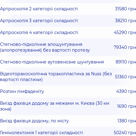
Артроскопія 2 категорії складності
31580 грн
Артроскопія 3 категорії складності
38210 грн
Артроскопія 4 категорії складності
45290 грн
Стегново-підколінне алошунтування
79340 грн
(алопротезування) без вартості протезу
Стегново-підколінне аутовенозне шунтування
89110 грн
Відеоторакоскопічна торакопластика за Nuss (без
51360 грн
вартості пластини)
Розтин лімфаденіту
4390 грн
Виїзд фахівця додому за межами м. Києва (30 км
1690 грн
зона)
Виїзд фахівця додому, по місту
1380 грн
Геміколектомія 1 категорії складності
50240 грн