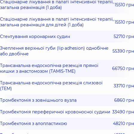
Стаціонарне лікування в палаті інтенсивної терапії,
15510 грн
загальна реанімація (1 доба)
Стаціонарне лікування в палаті інтенсивної терапії,
15510 грн
загальна реанімація для дітей (1 доба)
Стентування коронарних судин
52710 грн
Зчеплення верхньої губи (lip adhesion) однобічне
55390 грн
або двобічне
Трансанальна ендоскопічна резекція прямої
66750 грн
кишки з анастомозом (TAMIS-TME)
Трансанальна ендоскопічна резекція слизової
33710 грн
(TEM)
Тромбектомія з зовнішнього вузла
6860 грн
Тромбектомія переферичної кровоносної судини
33490 грн
Тромбектомія з алопластикою
48210 грн