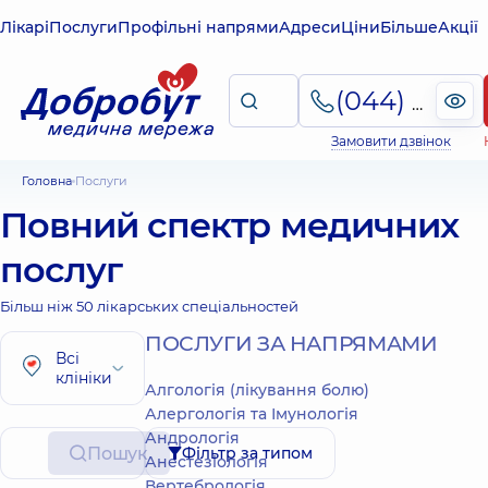
Лікарі
Послуги
Профільні напрями
Адреси
Ціни
Більше
Акції
(044) 495-2-888
Замовити дзвінок
Головна
Послуги
Повний спектр медичних
послуг
Більш ніж 50 лікарських спеціальностей
ПОСЛУГИ ЗА НАПРЯМАМИ
Всі
клініки
Алгологія (лікування болю)
Алергологія та Імунологія
Андрологія
Пошук
Фільтр за типом
Анестезіологія
Вертебрологія