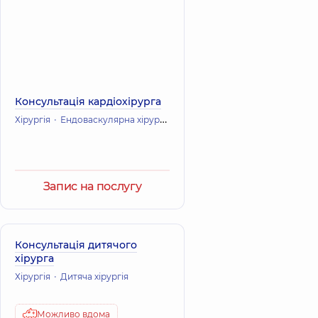
Консультація кардіохірурга
Хірургія
Ендоваскулярна хірургія
Кардіохірургія (Серцево-судин
Запис на послугу
Консультація дитячого
хірурга
Хірургія
Дитяча хірургія
Можливо вдома