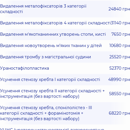
Видалення металофіксаторів 3 категорії
24840 грн
складності
Видалення металофіксаторів 4 категорії складності
31140 грн
Видалення м'якотканинних утворень стопи, кисті
7650 грн
Видалення новоутворень м’яких тканин у дітей
10680 грн
Видалення тромбу з магістральної судини
25520 грн
Ураностафілопластика
52370 грн
Усунення стенозу хребта I категорії складності
48990 грн
Усунення стенозу хребта IІ категорії складності +
58550 грн
інструментація (без вартості набору)
Усунення стенозу хребта, спонілолістез - III
категорії складності + форамінотомія +
68220 грн
інструментація (без вартості набору)