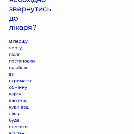
звернутись
до
лікаря?
В першу
чергу,
після
постановки
на облік
ви
отримаєте
обмінну
карту
вагітної,
куди ваш
лікар
буде
вносити
всі дані