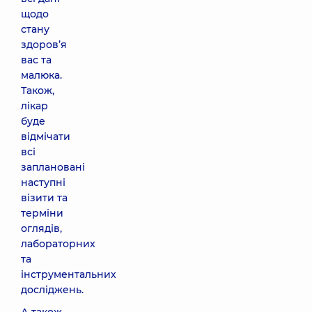
щодо
стану
здоров’я
вас та
малюка.
Також,
лікар
буде
відмічати
всі
заплановані
наступні
візити та
терміни
оглядів,
лабораторних
та
інструментальних
досліджень.