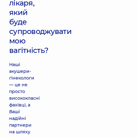
лікаря,
який
буде
супроводжувати
мою
вагітність?
Наші
акушери-
гінекологи
— це не
просто
висококласні
фахівці, а
Ваші
надійні
партнери
на шляху