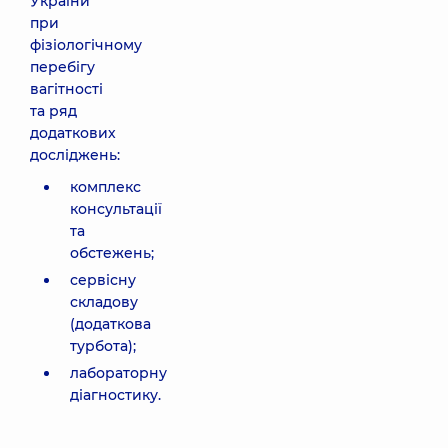
України
при
фізіологічному
перебігу
вагітності
та ряд
додаткових
досліджень:
комплекс
консультації
та
обстежень;
сервісну
складову
(додаткова
турбота);
лабораторну
діагностику.