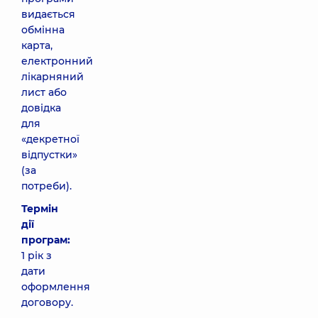
видається
обмінна
карта,
електронний
лікарняний
лист або
довідка
для
«декретної
відпустки»
(за
потреби).
Термін
дії
програм:
1 рік з
дати
оформлення
договору.