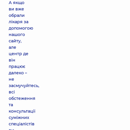
А якщо
ви вже
обрали
лікаря за
допомогою
нашого
сайту,
але
центр де
він
працює
далеко –
не
засмучуйтесь,
всі
обстеження
та
консультації
суміжних
спеціалістів