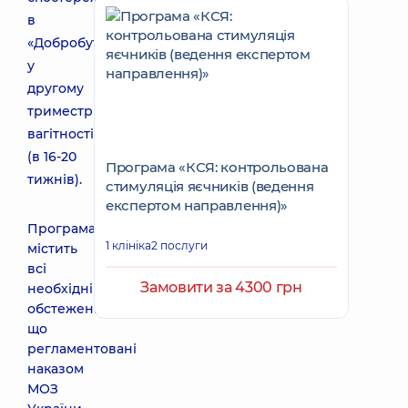
в
«Добробут»
у
другому
триместрі
вагітності
(в 16-20
Програма «КСЯ: контрольована
тижнів).
стимуляція яєчників (ведення
експертом направлення)»
Програма
1 клініка
2 послуги
містить
всі
Замовити за 4300 грн
необхідні
обстеження,
що
регламентовані
наказом
МОЗ