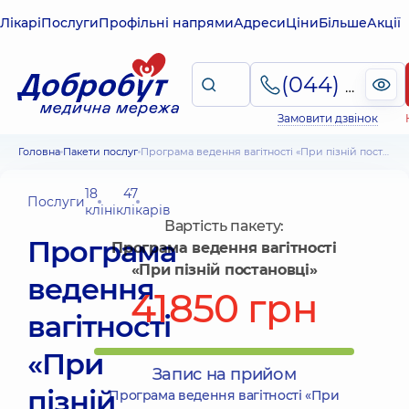
Лікарі
Послуги
Профільні напрями
Адреси
Ціни
Більше
Акції
(044) 495-2-888
Замовити дзвінок
Головна
Пакети послуг
Програма ведення вагітності «При пізній постановці»
18
47
Послуги
клінік
лікарів
Вартість пакету:
Програма
Програма ведення вагітності
«При пізній постановці»
ведення
41850 грн
вагітності
«При
Запис на прийом
пізній
Програма ведення вагітності «При