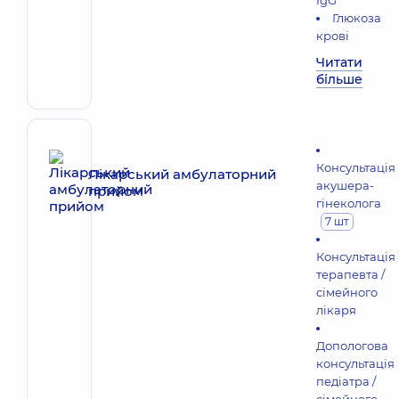
IgG
Глюкоза
крові
Читати
більше
Консультація
Лікарський амбулаторний
акушера-
прийом
гінеколога
7 шт
Консультація
терапевта /
сімейного
лікаря
Допологова
консультація
педіатра /