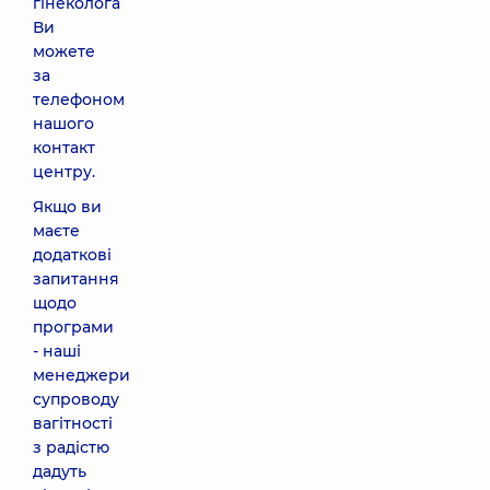
гінеколога
Ви
можете
за
телефоном
нашого
контакт
центру.
Якщо ви
маєте
додаткові
запитання
щодо
програми
- наші
менеджери
супроводу
вагітності
з радістю
дадуть