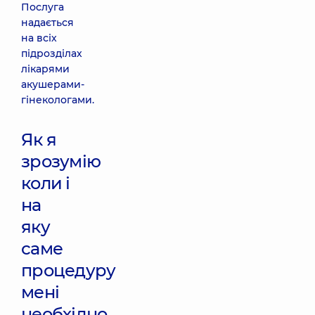
Послуга
надається
на всіх
підрозділах
лікарями
акушерами-
гінекологами.
Як я
зрозумію
коли і
на
яку
саме
процедуру
мені
необхідно