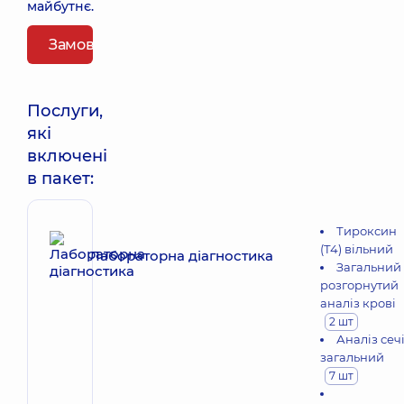
майбутнє.
Замовити пакет
Послуги,
які
включені
в пакет:
Тироксин
(Т4) вільний
Лабораторна діагностика
Загальний
розгорнутий
аналіз крові
2 шт
Аналіз сеч
загальний
7 шт