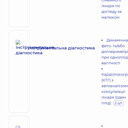
сімейного
лікаря по
догляду за
малюком
Динамічна
фето- та/або
Інструментальна діагностика
доплерометр
при одноплід
вагітності
Кардіотокогр
(КТГ) з
автоаналізом
консультації
лікаря (один
плід)
2 шт