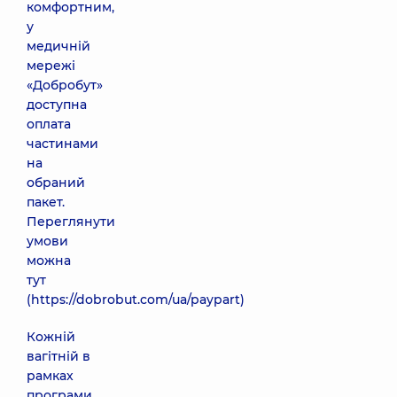
комфортним,
у
медичній
мережі
«Добробут»
доступна
оплата
частинами
на
обраний
пакет.
Переглянути
умови
можна
тут
(
https://dobrobut.com/ua/paypart
)
Кожній
вагітній в
рамках
програми