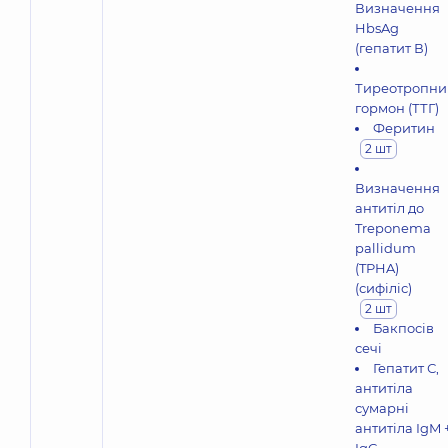
Визначення
HbsAg
(гепатит В)
Тиреотропни
гормон (ТТГ)
Феритин
2 шт
Визначення
антитіл до
Treponema
pallidum
(TPHA)
(сифіліс)
2 шт
Бакпосів
сечі
Гепатит С,
антитіла
сумарні
антитіла IgM 