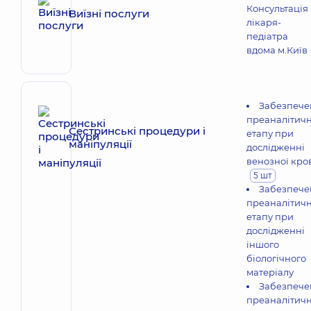
Консультація
Виїзні послуги
лікаря-
педіатра
вдома м.Київ
Забезпече
преаналітич
Сестринські процедури і
етапу при
маніпуляції
дослідженні
венозної кро
5 шт
Забезпече
преаналітич
етапу при
дослідженні
іншого
біологічного
матеріалу
Забезпече
преаналітич