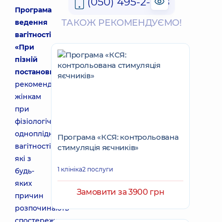
(050) 495-2-888
Програма
ТАКОЖ РЕКОМЕНДУЄМО!
ведення
вагітності
«При
пізній
постановці»
рекомендована
жінкам
при
фізіологічній
одноплідній
Програма «КСЯ: контрольована
вагітності,
стимуляція яєчників»
які з
1 клініка
2 послуги
будь-
яких
Замовити за 3900 грн
причин
розпочинають
спостереження