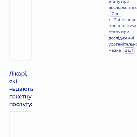
етапу при
дослідженні с
7 шт
Забезпече
преаналітич
етапу при
дослідженні
урогенітальн
мазка
2 шт
Лікарі,
які
надають
пакетну
послугу:
Штопенко
Авад Ліна
Олена
Мохаммедівн
Андріївна
Акушер-гінеколо
Акушер-гінеколог;
Лікар з