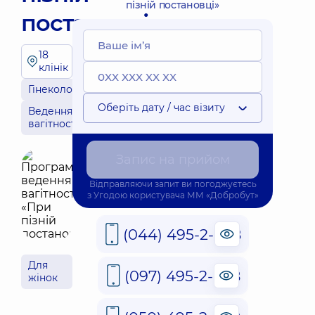
пізній постановці»
постановці»
18
клінік
Гінекологія
Оберіть дату / час візиту
Ведення
вагітності
Запис на прийом
Відправляючи запит ви погоджуєтесь
з
Угодою користувача
ММ «Добробут»
(044) 495-2-888
Для
(097) 495-2-888
жінок