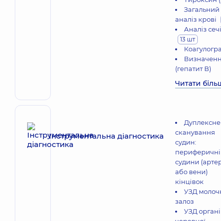
Загальний
аналіз крові
Аналіз сеч
13 шт
Коагулогр
Визначенн
(гепатит В)
Читати біль
Дуплексне
сканування
Інструментальна діагностика
судин:
периферичні
судини (артер
або вени)
кінцівок
УЗД молоч
залоз
УЗД органі