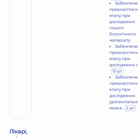
Забезпече
преаналітич
етапу при
дослідженні
іншого
біологічного
матеріалу
Забезпече
преаналітич
етапу при
дослідженні с
13 шт
Забезпече
преаналітич
етапу при
дослідженні
урогенітальн
мазка
2 шт
Лікарі,