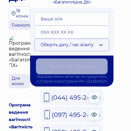
«Багатоплідна ДХ»
18
клінік
Гінекологія
Оберіть дату / час візиту
Запис на прийом
Відправляючи запит ви погоджуєтесь
Для
з
Угодою користувача
ММ «Добробут»
жінок
(044) 495-2-888
Програма
ведення
(097) 495-2-888
вагітності
«Вагітність