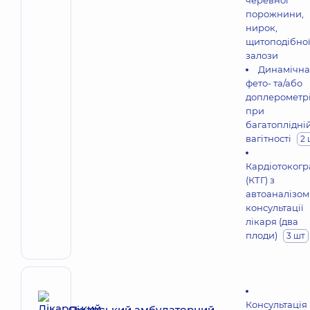
черевної
порожнини,
нирок,
щитоподібно
залози
Динамічна
фето- та/або
доплерометр
при
багатоплідні
вагітності
2 
Кардіотокогр
(КТГ) з
автоаналізом
консультації
лікаря (два
плоди)
3 шт
Консультація
Лікарський амбулаторний