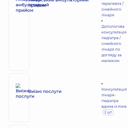
терапевта /
прийом
сімейного
лікаря
Допологова
консультація
педіатра /
сімейного
лікаря по
догляду за
малюком
Консультація
Виїзні послуги
лікаря-
педіатра
вдома м.Київ
2 шт