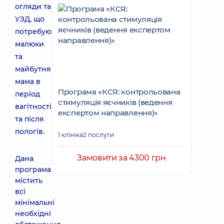
огляди та
УЗД, що
потребують
малюки
та
майбутня
мама в
Програма «КСЯ: контрольована
період
стимуляція яєчників (ведення
вагітності
експертом направлення)»
та після
пологів.
1 клініка
2 послуги
Замовити за 4300 грн
Дана
програма
містить
всі
мінімальні
необхідні