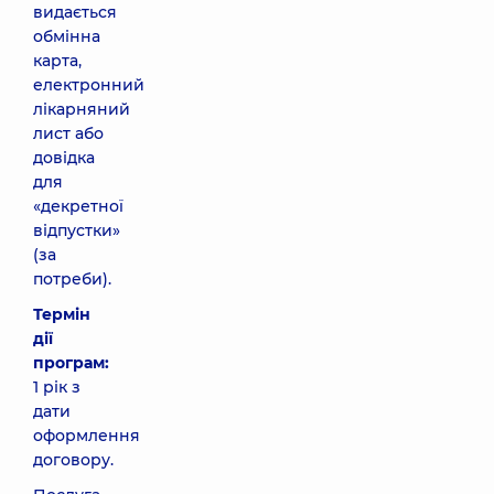
видається
обмінна
карта,
електронний
лікарняний
лист або
довідка
для
«декретної
відпустки»
(за
потреби).
Термін
дії
програм:
1 рік з
дати
оформлення
договору.