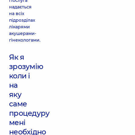
Послуга
надається
на всіх
підрозділах
лікарями
акушерами-
гінекологами.
Як я
зрозумію
коли і
на
яку
саме
процедуру
мені
необхідно