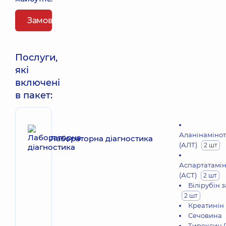
Замовити пакет
Послуги,
які
включені
в пакет:
Аланінаміно
Лабораторна діагностика
(АЛТ)
2 шт
Аспартатамі
(АСТ)
2 шт
Білірубін 
2 шт
Креатинін
Сечовина
Тироксин (