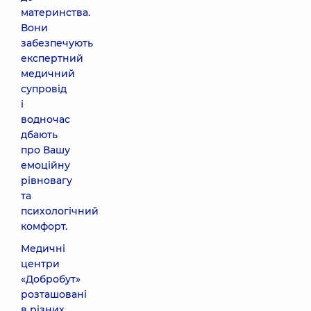
материнства.
Вони
забезпечують
експертний
медичний
супровід
і
водночас
дбають
про Вашу
емоційну
рівновагу
та
психологічний
комфорт.
Медичні
центри
«Добробут»
розташовані
в різних