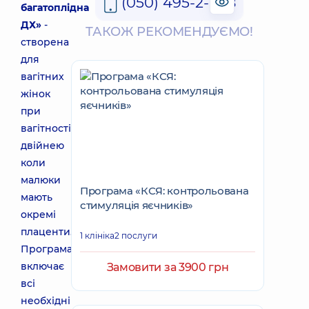
(050) 495-2-888
багатоплідна
ДХ»
-
ТАКОЖ РЕКОМЕНДУЄМО!
створена
для
вагітних
жінок
при
вагітності
двійнею
коли
малюки
Програма «КСЯ: контрольована
мають
стимуляція яєчників»
окремі
плаценти.
1 клініка
2 послуги
Програма
включає
Замовити за 3900 грн
всі
необхідні