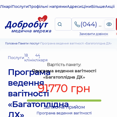
Лікарі
Послуги
Профільні напрями
Адреси
Ціни
Більше
Акції
(044) 495-2-888
Замовити дзвінок
Головна
Пакети послуг
Програма ведення вагітності «Багатоплідна ДХ»
18
44
Послуги
клінік
лікаря
Вартість пакету:
Програма
Програма ведення вагітності
«Багатоплідна ДХ»
ведення
91770 грн
вагітності
«Багатоплідна
Запис на прийом
ДХ»
Програма ведення вагітності