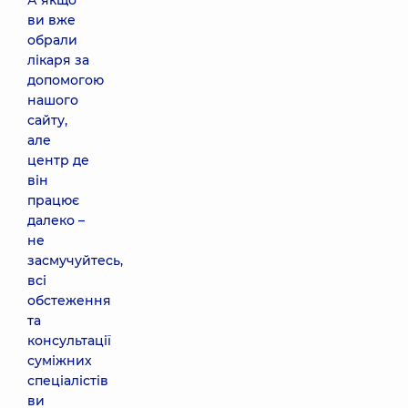
А якщо
ви вже
обрали
лікаря за
допомогою
нашого
сайту,
але
центр де
він
працює
далеко –
не
засмучуйтесь,
всі
обстеження
та
консультації
суміжних
спеціалістів
ви