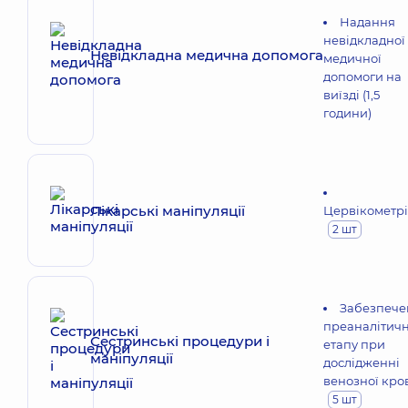
Надання
невідкладної
Невідкладна медична допомога
медичної
допомоги на
виїзді (1,5
години)
Лікарські маніпуляції
Цервікометр
2 шт
Забезпече
преаналітич
Сестринські процедури і
етапу при
маніпуляції
дослідженні
венозної кро
5 шт