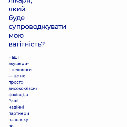
лікаря,
який
буде
супроводжувати
мою
вагітність?
Наші
акушери-
гінекологи
— це не
просто
висококласні
фахівці, а
Ваші
надійні
партнери
на шляху
до