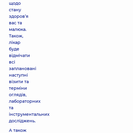
щодо
стану
здоров’я
вас та
малюка.
Також,
лікар
буде
відмічати
всі
заплановані
наступні
візити та
терміни
оглядів,
лабораторних
та
інструментальних
досліджень.
А також