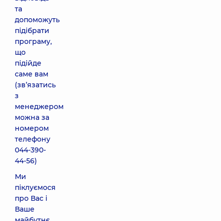
та
допоможуть
підібрати
програму,
що
підійде
саме вам
(звʼязатись
з
менеджером
можна за
номером
телефону
044-390-
44-56
)
Ми
піклуємося
про Вас і
Ваше
майбутнє.