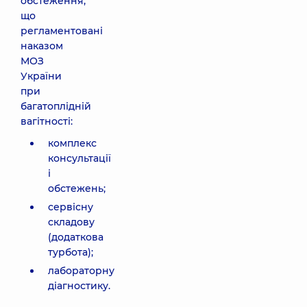
обстеження,
що
регламентовані
наказом
МОЗ
України
при
багатоплідній
вагітності:
комплекс
консультації
і
обстежень;
сервісну
складову
(додаткова
турбота);
лабораторну
діагностику.