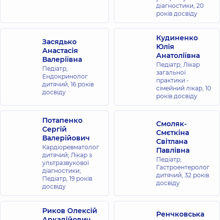
діагностики,
20
років досвіду
Кудиненко
Засядько
Юлія
Анастасія
Анатоліївна
Валеріївна
Педіатр; Лікар
Педіатр;
загальної
Ендокринолог
практики -
дитячий,
16 років
сімейний лікар,
10
досвіду
років досвіду
Потапенко
Смоляк-
Сергій
Смєткіна
Валерійович
Світлана
Кардіоревматолог
Павлівна
дитячий; Лікар з
Педіатр;
ультразвукової
Гастроентеролог
діагностики;
дитячий,
32 років
Педіатр,
19 років
досвіду
досвіду
Риков Олексій
Ренчковська
Аркадійович