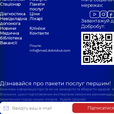
Стаціонар
Пакети
мережах:
послуг
Діагностика
Ціни
Невідкладна
Лікарі
Завантажуй д
допомога
Добробут:
Новини
Клініки
Медична
Контакти
бібліотека
Вакансії
Пошта:
info@med.dobrobut.com
Дізнавайся про пакети послуг першим!
Важлива інформація про те як не захворіти та вберегти здоров`
близьких. Цикл підготовлених експертами сезонних рекомендаці
тематичних порад наших лікарів… Будьте здорові!
Підписатис