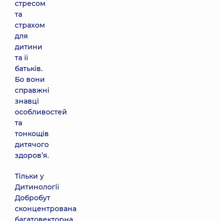
стресом
та
страхом
для
дитини
та її
батьків.
Бо вони
справжні
знавці
особливостей
та
тонкощів
дитячого
здоров’я.
Тільки у
Дитинології
Добробут
сконцентрована
багатовекторна