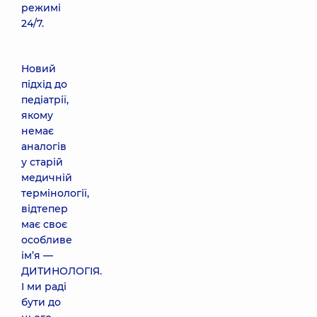
режимі
24/7.
Новий
підхід до
педіатрії,
якому
немає
аналогів
у старій
медичній
термінології,
відтепер
має своє
особливе
ім’я —
ДИТИНОЛОГІЯ.
І ми раді
бути до