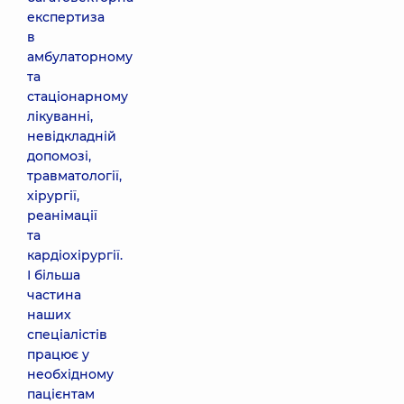
експертиза
в
амбулаторному
та
стаціонарному
лікуванні,
невідкладній
допомозі,
травматології,
хірургії,
реанімації
та
кардіохірургії.
І більша
частина
наших
спеціалістів
працює у
необхідному
пацієнтам