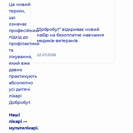
Це новий
термін,
що
означає
“Добробут” відкриває новий
професійний
набір на безоплатне навчання
підхід до
медиків-ветеранів
профілактики
та
22.07.2026
лікування,
який вже
давно
практикують
абсолютно
усі дитячі
лікарі
Добробут.
Наші
лікарі —
мультилікарі.