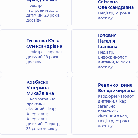
Світлана
Педіатр;
Олександрівна
Гастроентеролог
Педіатр,
35 років
дитячий,
29 років
досвіду
досвіду
Головня
Гусакова Юлія
Наталія
Олександрівна
Іванівна
Педіатр; Невролог
Педіатр;
дитячий,
18 років
Ендокринолог
досвіду
дитячий,
14 років
досвіду
Ковбаско
Ревенко Ірина
Катерина
Володимирівна
Михайлівна
Кардіоревматолог
Лікар загальної
дитячий; Лікар
практики -
загальної
сімейний лікар;
практики -
Алерголог;
сімейний лікар;
Алерголог
Педіатр,
29 років
дитячий; Педіатр,
досвіду
33 років досвіду