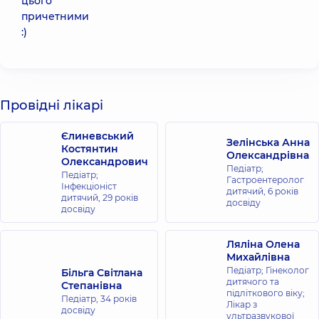
цього
причетними
:)
Провідні лікарі
Єлиневський
Зелінська Анна
Костянтин
Олександрівна
Олександрович
Педіатр;
Педіатр;
Гастроентеролог
Інфекціоніст
дитячий,
6 років
дитячий,
29 років
досвіду
досвіду
Ляліна Олена
Михайлівна
Педіатр; Гінеколог
Більга Світлана
дитячого та
Степанівна
підліткового віку;
Педіатр,
34 років
Лікар з
досвіду
ультразвукової