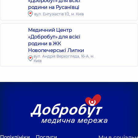
«Добробут» для всієї
родини на Русанівці
вул. Ентузіастів 1/2, м. Київ
Медичний Центр
«Добробут» для всієї
родини в ЖК
Новопечерські Липки
вул. Андрія Верхогляда, 16-А, м.
Київ
Поліклініки
Послуги
Ми в соціаль