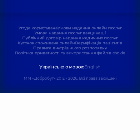
Угода користувача
Умови надання онлайн послуг
Умови надання послуг вакцинації
Публічний договір надання медичних послуг
Куточок споживача онлайн
Верифікація пацієнтів
Правила внутрішнього розпорядку
Політика приватності та використання файлів cookie
Українською мовою
English
ММ «Добробут» 2012 - 2026. Всі права захищені