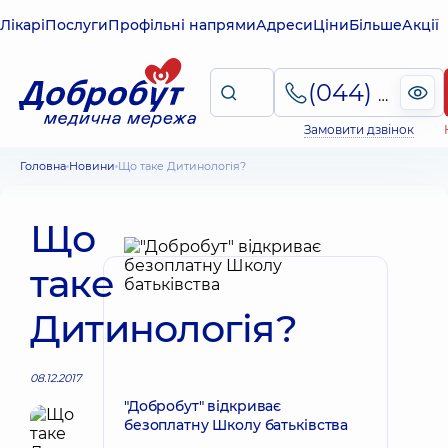
Лікарі
Послуги
Профільні напрями
Адреси
Ціни
Більше
Акції
(044) 495-2-888
Замовити дзвінок
Головна
Новини
Що таке Дитинологія?
Що
таке
Дитинологія?
08.12.2017
"Добробут" відкриває
безоплатну Школу батьківства