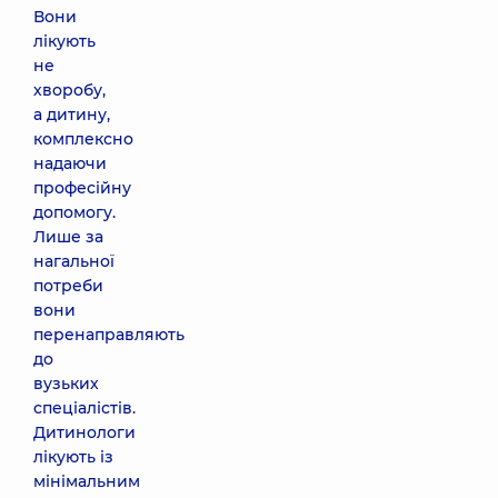
Вони
лікують
не
хворобу,
а дитину,
комплексно
надаючи
професійну
допомогу.
Лише за
нагальної
потреби
вони
перенаправляють
до
вузьких
спеціалістів.
Дитинологи
лікують із
мінімальним