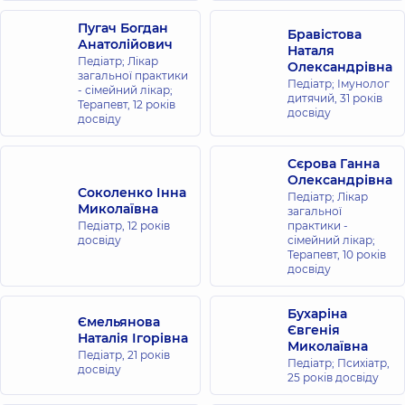
Пугач Богдан
Бравістова
Анатолійович
Наталя
Педіатр; Лікар
Олександрівна
загальної практики
Педіатр; Імунолог
- сімейний лікар;
дитячий,
31 років
Терапевт,
12 років
досвіду
досвіду
Сєрова Ганна
Олександрівна
Соколенко Інна
Педіатр; Лікар
Миколаївна
загальної
Педіатр,
12 років
практики -
досвіду
сімейний лікар;
Терапевт,
10 років
досвіду
Бухаріна
Ємельянова
Євгенія
Наталія Ігорівна
Миколаївна
Педіатр,
21 років
Педіатр; Психіатр,
досвіду
25 років досвіду