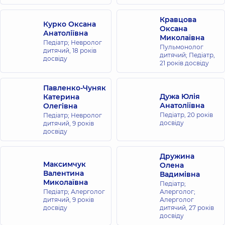
Кравцова
Курко Оксана
Оксана
Анатоліївна
Миколаївна
Педіатр; Невролог
Пульмонолог
дитячий,
18 років
дитячий; Педіатр,
досвіду
21 років досвіду
Павленко-Чуняк
Дужа Юлія
Катерина
Анатоліївна
Олегівна
Педіатр,
20 років
Педіатр; Невролог
досвіду
дитячий,
9 років
досвіду
Дружина
Максимчук
Олена
Валентина
Вадимівна
Миколаївна
Педіатр;
Педіатр; Алерголог
Алерголог;
дитячий,
9 років
Алерголог
досвіду
дитячий,
27 років
досвіду