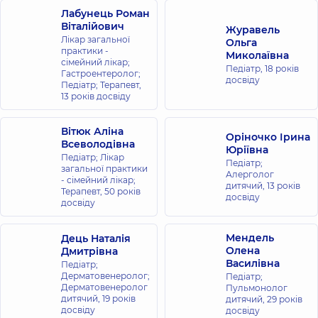
Лабунець Роман
Віталійович
Журавель
Лікар загальної
Ольга
практики -
Миколаївна
сімейний лікар;
Педіатр,
18 років
Гастроентеролог;
досвіду
Педіатр; Терапевт,
13 років досвіду
Вітюк Аліна
Оріночко Ірина
Всеволодівна
Юріївна
Педіатр; Лікар
Педіатр;
загальної практики
Алерголог
- сімейний лікар;
дитячий,
13 років
Терапевт,
50 років
досвіду
досвіду
Мендель
Дець Наталія
Олена
Дмитрівна
Василівна
Педіатр;
Дерматовенеролог;
Педіатр;
Дерматовенеролог
Пульмонолог
дитячий,
19 років
дитячий,
29 років
досвіду
досвіду