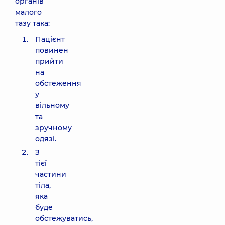
органів
малого
тазу така:
Пацієнт
повинен
прийти
на
обстеження
у
вільному
та
зручному
одязі.
З
тієї
частини
тіла,
яка
буде
обстежуватись,