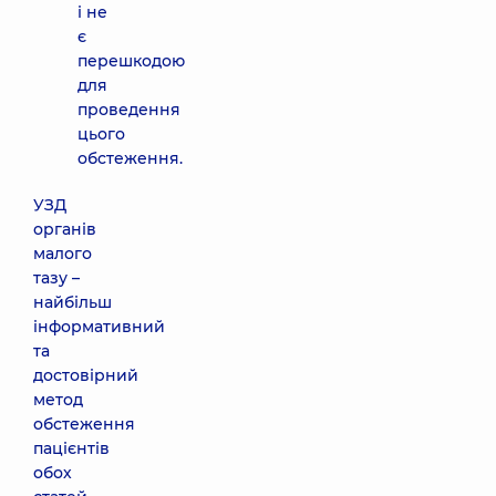
і не
є
перешкодою
для
проведення
цього
обстеження.
УЗД
органів
малого
тазу –
найбільш
інформативний
та
достовірний
метод
обстеження
пацієнтів
обох