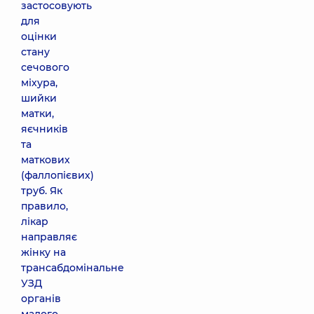
застосовують
для
оцінки
стану
сечового
міхура,
шийки
матки,
яєчників
та
маткових
(фаллопієвих)
труб. Як
правило,
лікар
направляє
жінку на
трансабдомінальне
УЗД
органів