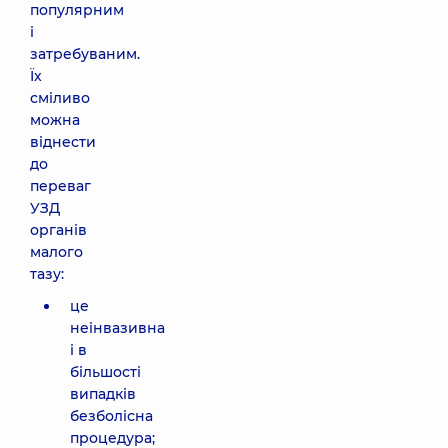
популярним
і
затребуваним.
Їх
сміливо
можна
віднести
до
переваг
УЗД
органів
малого
тазу:
це
неінвазивна
і в
більшості
випадків
безболісна
процедура;