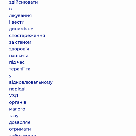
здійснювати
їх
лікування
і вести
динамічне
спостереження
за станом
здоров’я
пацієнта
під час
терапії та
у
відновлювальному
періоді.
УЗД
органів
малого
тазу
дозволяє
отримати
зображення