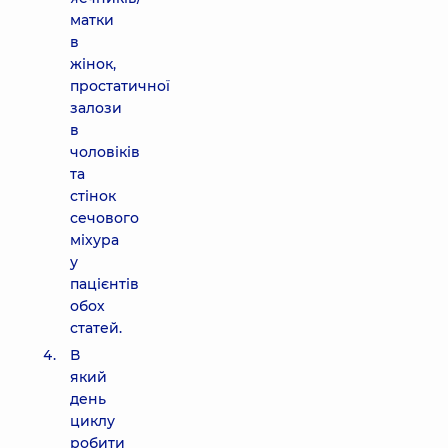
матки
в
жінок,
простатичної
залози
в
чоловіків
та
стінок
сечового
міхура
у
пацієнтів
обох
статей.
В
який
день
циклу
робити