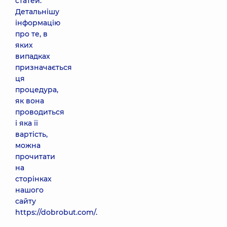
статей.
Детальнішу
інформацію
про те, в
яких
випадках
призначається
ця
процедура,
як вона
проводиться
і яка її
вартість,
можна
прочитати
на
сторінках
нашого
сайту
https://dobrobut.com/
.