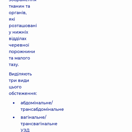
тканин та
органів,
які
розташовані
у нижніх
відділах
черевної
порожнини
та малого
тазу.
Виділяють
три види
цього
обстеження:
абдомінальне/
трансабдомінальне
вагінальне/
трансвагінальне
УЗД