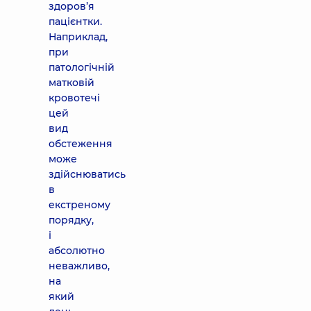
здоров’я
пацієнтки.
Наприклад,
при
патологічній
матковій
кровотечі
цей
вид
обстеження
може
здійснюватись
в
екстреному
порядку,
і
абсолютно
неважливо,
на
який