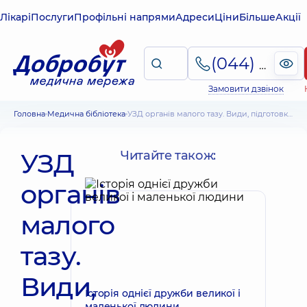
Лікарі
Послуги
Профільні напрями
Адреси
Ціни
Більше
Акції
(044) 495-2-888
Замовити дзвінок
Головна
Медична бібліотека
УЗД органів малого тазу. Види, підготовка до процедури та переваги
УЗД
Читайте також:
органів
малого
тазу.
Види,
Історія однієї дружби великої і
маленької людини