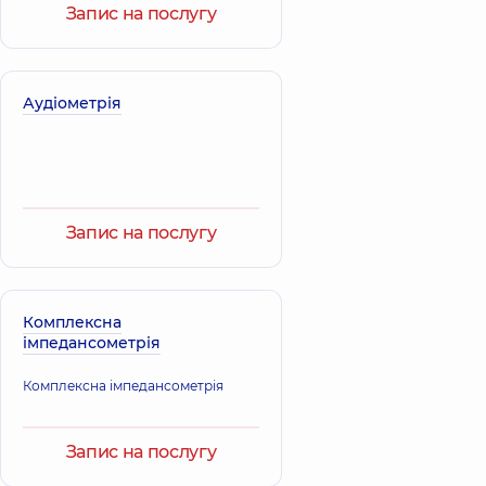
Запис на послугу
12 років досвіду
Метревелі
Артем'єв
Єлісо
Дмитро
Аудіометрія
Зелимханівна
Вікторович
Акушер-гінеколог;
Уролог; Лікар з
Лікар з
ультразвукової
ультразвукової
діагностики,
15
діагностики,
35
років досвіду
років досвіду
Запис на послугу
Димарська
Любченко Ігор
Олександра
Анатолійович
Зіновіївна
Лікар загальної
Акушер-гінеколог;
практики -
Комплексна
Лікар з
сімейний лікар;
імпедансометрія
ультразвукової
Терапевт,
25 років
діагностики,
13
досвіду
років досвіду
Комплексна імпедансометрія
Кліманська
Запис на послугу
Казанюк Тетяна
Наталія
Іванівна
Олександрівна