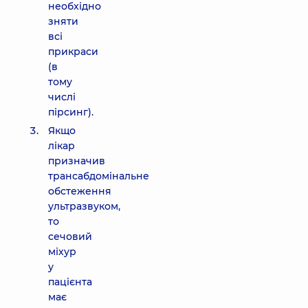
необхідно
зняти
всі
прикраси
(в
тому
числі
пірсинг).
Якщо
лікар
призначив
трансабдомінальне
обстеження
ультразвуком,
то
сечовий
міхур
у
пацієнта
має