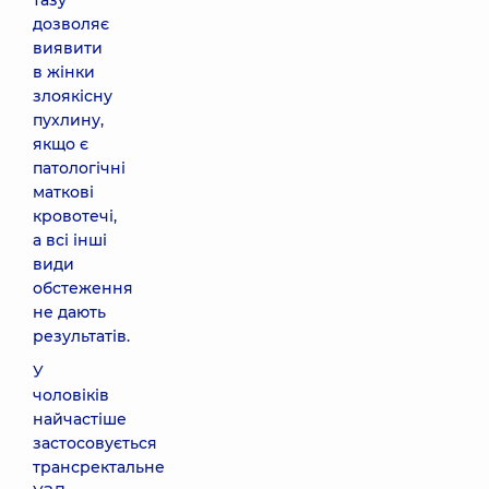
тазу
дозволяє
виявити
в жінки
злоякісну
пухлину,
якщо є
патологічні
маткові
кровотечі,
а всі інші
види
обстеження
не дають
результатів.
У
чоловіків
найчастіше
застосовується
трансректальне