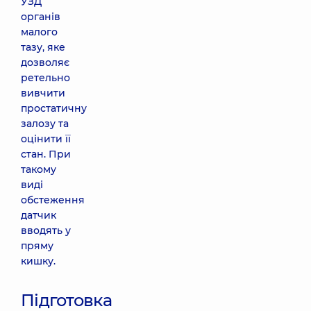
УЗД
органів
малого
тазу, яке
дозволяє
ретельно
вивчити
простатичну
залозу та
оцінити її
стан. При
такому
виді
обстеження
датчик
вводять у
пряму
кишку.
Підготовка