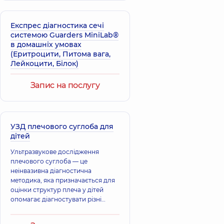
Лікар з
Акушер-гінеколог;
ультразвукової
Лікар з
діагностики,
41
ультразвукової
Експрес діагностика сечі
років досвіду
діагностики,
39
системою Guarders MiniLab®
років досвіду
в домашніх умовах
(Еритроцити, Питома вага,
Савкова
Лейкоцити, Бiлок)
Лукач Оксана
(Копил) Євгенія
Іванівна
Євгеніївна
Невролог; Лікар з
Запис на послугу
Лікар з
ультразвукової
ультразвукової
діагностики,
31
діагностики,
11
років досвіду
років досвіду
УЗД плечового суглоба для
дітей
Будченко
Лавренцова
Марина
Тетяна
Ультразвукове дослідження
Анатоліївна
Олександрівна
плечового суглоба — це
Акушер-гінеколог;
Лікар з
неінвазивна діагностична
Лікар з
ультразвукової
ультразвукової
методика, яка призначається для
діагностики,
30
діагностики,
15
оцінки структур плеча у дітей
років досвіду
років досвіду
опомагає діагностувати різні
стани, такі як травми сухожиль,
бурсити, тендиніти, переломи та
Атаманчук