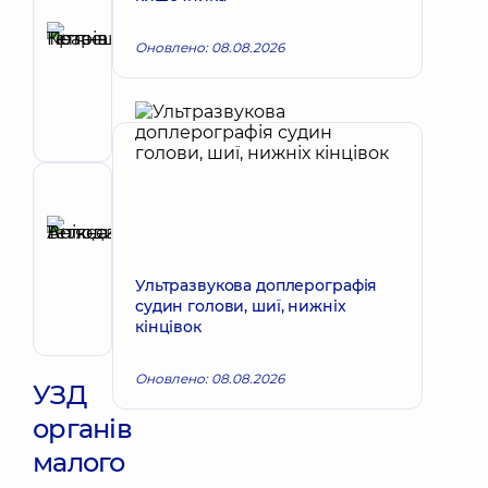
Автор
Кравець
Оновлено: 08.08.2026
Тетяна
Запис до лікаря
Петрівна
Лікар
з
ультразвукової
діагностики
Рецензент
Анікєєва
Тетяна
Запис до лікаря
Володимирівна
Ультразвукова доплерографія
Терапевт;
судин голови, шиї, нижніх
Кардіолог;
кінцівок
Ревматолог
Оновлено: 08.08.2026
УЗД
органів
малого