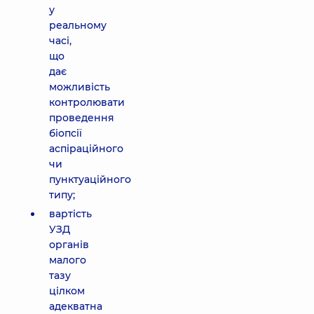
у
реальному
часі,
що
дає
можливість
контролювати
проведення
біопсії
аспіраційного
чи
пунктуаційного
типу;
вартість
УЗД
органів
малого
тазу
цілком
адекватна