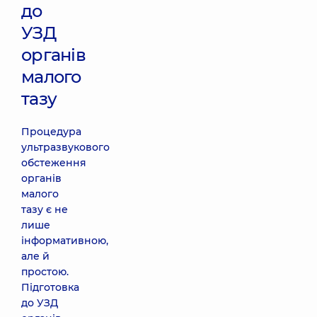
до
УЗД
органів
малого
тазу
Процедура
ультразвукового
обстеження
органів
малого
тазу є не
лише
інформативною,
але й
простою.
Підготовка
до УЗД