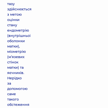
тазу
здійснюється
з метою
оцінки
стану
ендометрію
(внутрішньої
оболонки
матки),
міометрію
(м’язевих
стінок
матки) та
яєчників.
Нерідко
за
допомогою
саме
такого
обстеження