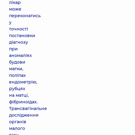
лікар
може
переконатись
у
точності
постановки
діагнозу
при
аномаліях
будови
матки,
поліпах
ендометрію,
рубцях
на матці,
фібриноїдах.
Трансвагінальне
дослідження
органів
малого