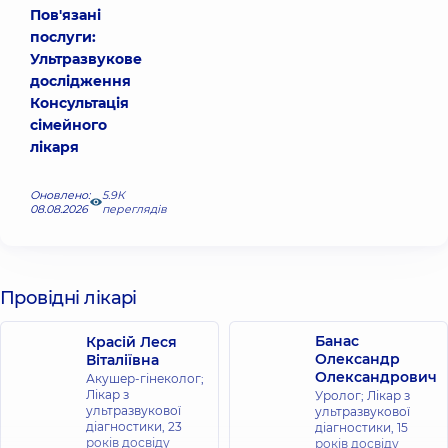
Пов'язані
послуги:
Ультразвукове
дослідження
Консультація
сімейного
лікаря
Оновлено:
5.9К
08.08.2026
переглядів
Провідні лікарі
Банас
Красій Леся
Олександр
Віталіївна
Олександрович
Акушер-гінеколог;
Лікар з
Уролог; Лікар з
ультразвукової
ультразвукової
діагностики,
23
діагностики,
15
років досвіду
років досвіду