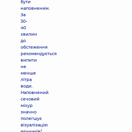
бути
наповненим.
За
30-
40
хвилин
до
обстеження
рекомендується
випити
не
менше
літра
води.
Наповнений
сечовий
міхур
значно
полегшує
візуалізацію
яєчників/