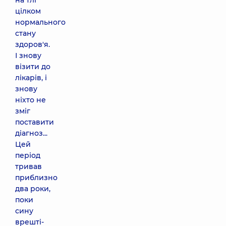
на тлі
цілком
нормального
стану
здоров'я.
І знову
візити до
лікарів, і
знову
ніхто не
зміг
поставити
діагноз...
Цей
період
тривав
приблизно
два роки,
поки
сину
врешті-