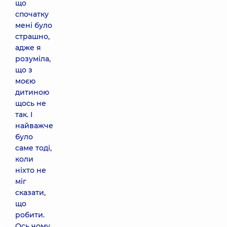
що
спочатку
мені було
страшно,
адже я
розуміла,
що з
моєю
дитиною
щось не
так. І
найважче
було
саме тоді,
коли
ніхто не
міг
сказати,
що
робити.
Ось чому