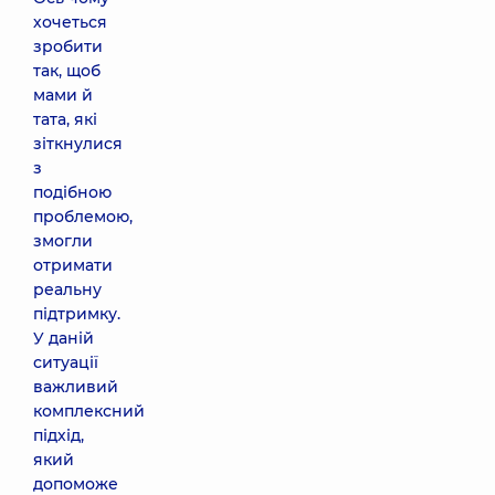
хочеться
зробити
так, щоб
мами й
тата, які
зіткнулися
з
подібною
проблемою,
змогли
отримати
реальну
підтримку.
У даній
ситуації
важливий
комплексний
підхід,
який
допоможе