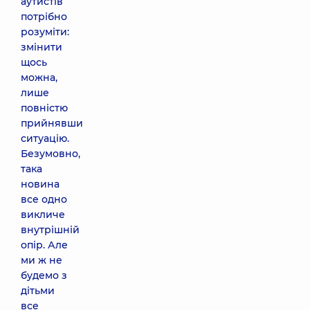
аутистів
потрібно
розуміти:
змінити
щось
можна,
лише
повністю
прийнявши
ситуацію.
Безумовно,
така
новина
все одно
викличе
внутрішній
опір. Але
ми ж не
будемо з
дітьми
все