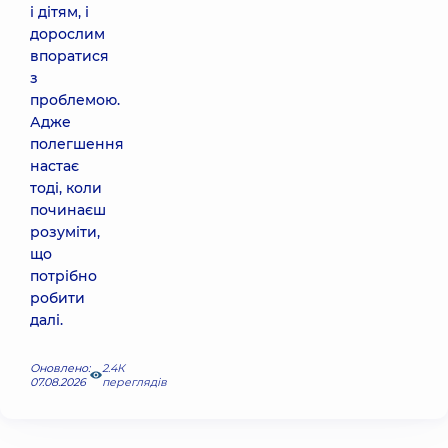
і дітям, і
дорослим
впоратися
з
проблемою.
Адже
полегшення
настає
тоді, коли
починаєш
розуміти,
що
потрібно
робити
далі.
Оновлено:
2.4К
07.08.2026
переглядів