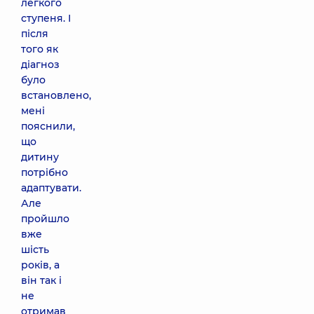
легкого
ступеня. І
після
того як
діагноз
було
встановлено,
мені
пояснили,
що
дитину
потрібно
адаптувати.
Але
пройшло
вже
шість
років, а
він так і
не
отримав