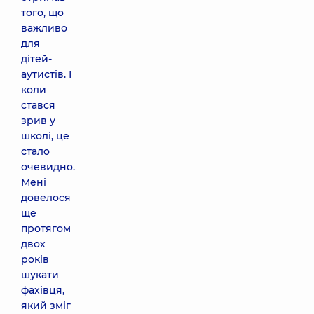
того, що
важливо
для
дітей-
аутистів. І
коли
стався
зрив у
школі, це
стало
очевидно.
Мені
довелося
ще
протягом
двох
років
шукати
фахівця,
який зміг