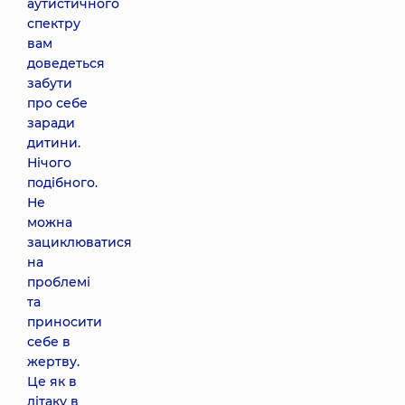
аутистичного
спектру
вам
доведеться
забути
про себе
заради
дитини.
Нічого
подібного.
Не
можна
зациклюватися
на
проблемі
та
приносити
себе в
жертву.
Це як в
літаку в