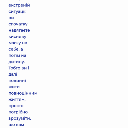
екстреній
ситуації:
ви
спочатку
надягаєте
кисневу
маску на
себе, а
потім на
дитину.
Тобто ви і
далі
повинні
жити
повноцінним
життям,
просто
потрібно
зрозуміти,
що вам