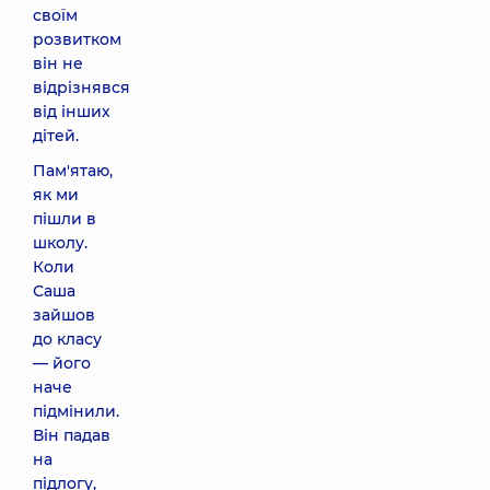
своїм
розвитком
він не
відрізнявся
від інших
дітей.
Пам'ятаю,
як ми
пішли в
школу.
Коли
Саша
зайшов
до класу
— його
наче
підмінили.
Він падав
на
підлогу,