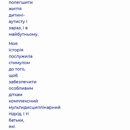
полегшити
життя
дитині-
аутисту і
зараз, і в
майбутньому.
Моя
історія
послужила
стимулом
до того,
щоб
забезпечити
особливим
діткам
комплексний
мультидисциплінарний
підхід. І ті
батьки,
які