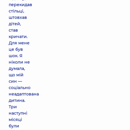
перекидав
стільці,
штовхав
дітей,
став
кричати.
Для мене
це був
шок. Я
ніколи не
думала,
що мій
син —
соціально
неадаптована
дитина.
Три
наступні
місяці
були