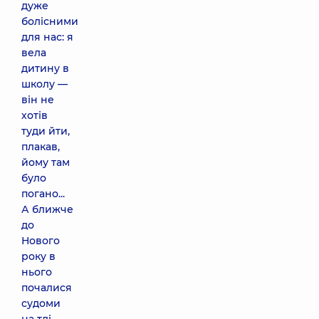
дуже
болісними
для нас: я
вела
дитину в
школу —
він не
хотів
туди йти,
плакав,
йому там
було
погано...
А ближче
до
Нового
року в
нього
почалися
судоми