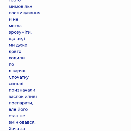
тобто
мимовільні
посмикування.
Я не
могла
зрозуміти,
що це, і
ми дуже
довго
ходили
по
лікарях.
Спочатку
синові
призначали
заспокійливі
препарати,
але його
стан не
змінювався.
Хоча за