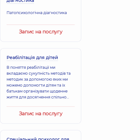
діагностика
Патопсихологічна діагностика
Запис на послугу
Реабілітація для дітей
В поняття реабілітації ми
вкладаємо сукупність методів та
методик за допомогою яких ми
можемо допомогти дітям та їх
батькам організувати щоденне
життя для досягнення спільно
поставлених цілей, направлених
на покращення якості життя в
Запис на послугу
соціумі.
Спеціальний психолог для