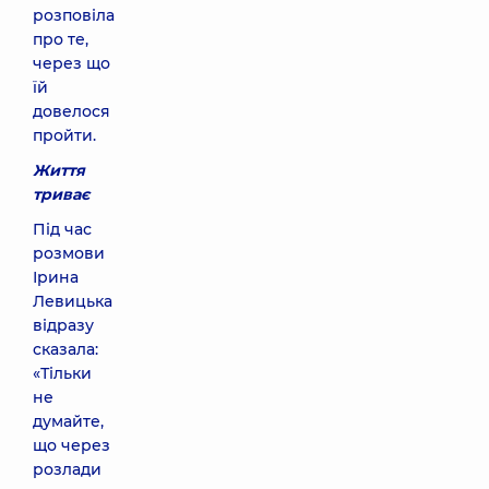
розповіла
про те,
через що
їй
довелося
пройти.
Життя
триває
Під час
розмови
Ірина
Левицька
відразу
сказала:
«Тільки
не
думайте,
що через
розлади