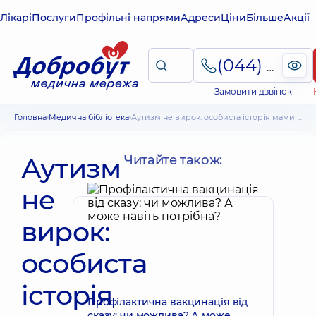
Лікарі
Послуги
Профільні напрями
Адреси
Ціни
Більше
Акції
(044) 495-2-888
Замовити дзвінок
Головна
Медична бібліотека
Аутизм не вирок: особиста історія мами та лікаря
Аутизм
Читайте також:
не
вирок:
особиста
історія
Профілактична вакцинація від
сказу: чи можлива? А може