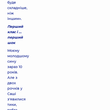
буде
складніше,
ніж
іншим».
Перший
клас і ...
перший
шок
Моєму
молодшому
сину
зараз 10
років.
Але з
двох
рочків у
Саші
з'явилися
тики,