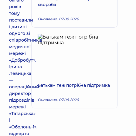
багато
хвороба
років
тому
Оновлено: 07.08.2026
поставили
і дитині
одного зі
співробітників
медичної
мережі
«Добробут».
Ірина
Левицька
—
Батькам теж потрібна підтримка
операційний
директор
підрозділів
Оновлено: 07.08.2026
мережі
«Татарська»
і
«Оболонь-1»,
відверто