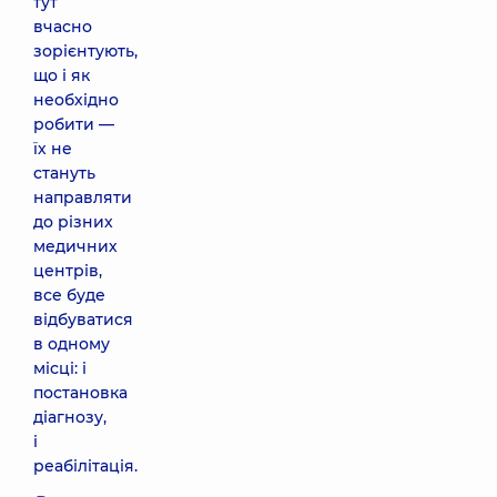
тут
вчасно
зорієнтують,
що і як
необхідно
робити —
їх не
стануть
направляти
до різних
медичних
центрів,
все буде
відбуватися
в одному
місці: і
постановка
діагнозу,
і
реабілітація.