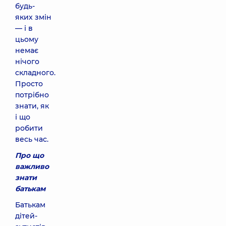
будь-
яких змін
— і в
цьому
немає
нічого
складного.
Просто
потрібно
знати, як
і що
робити
весь час.
Про що
важливо
знати
батькам
Батькам
дітей-