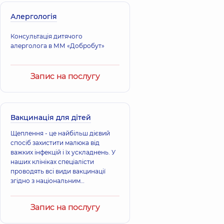
Алергологія
Консультація дитячого
алерголога в ММ «Добробут»
Запис на послугу
Вакцинація для дітей
Щеплення - це найбільш дієвий
спосіб захистити малюка від
важких інфекцій і їх ускладнень. У
наших клініках спеціалісти
проводять всі види вакцинації
згідно з національним
календарем, щоб підтримати
імунітет дитини та запобігти
Запис на послугу
захворюванням. Підтримайте
імунітет дитини, подбайте про