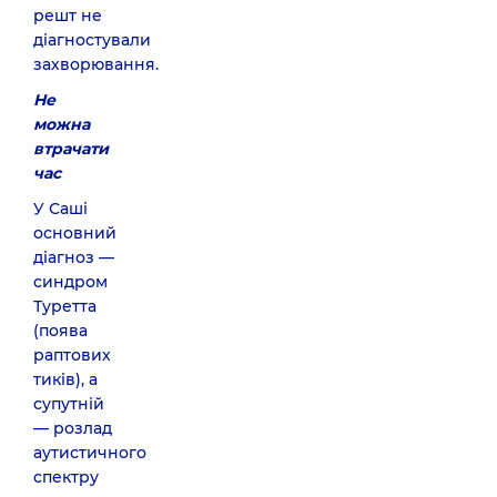
решт не
діагностували
захворювання.
Не
можна
втрачати
час
У Саші
основний
діагноз —
синдром
Туретта
(поява
раптових
тиків), а
супутній
— розлад
аутистичного
спектру