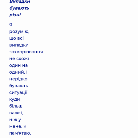
Випадки
бувають
різні
Я
розумію,
що всі
випадки
захворювання
не схожі
один на
одний. І
нерідко
бувають
ситуації
куди
більш
важкі,
ніж у
мене. Я
пам'ятаю,