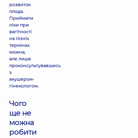
розвиток
плода.
Приймати
ліки при
вагітності
на пізніх
термінах
можна,
але лише
проконсультувавшись
з
акушером-
гінекологом.
Чого
ще не
можна
робити