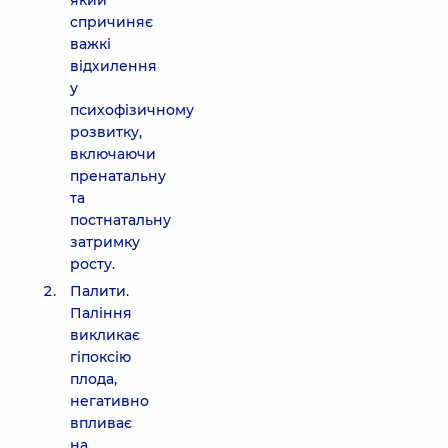
який
спричиняє
важкі
відхилення
у
психофізичному
розвитку,
включаючи
пренатальну
та
постнатальну
затримку
росту.
Палити.
Паління
викликає
гіпоксію
плода,
негативно
впливає
на