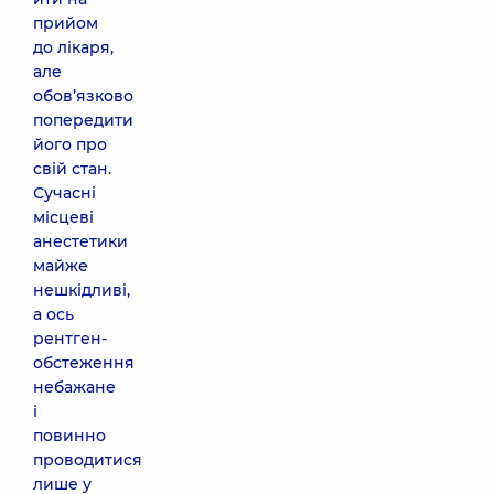
прийом
до лікаря,
але
обов’язково
попередити
його про
свій стан.
Сучасні
місцеві
анестетики
майже
нешкідливі,
а ось
рентген-
обстеження
небажане
і
повинно
проводитися
лише у