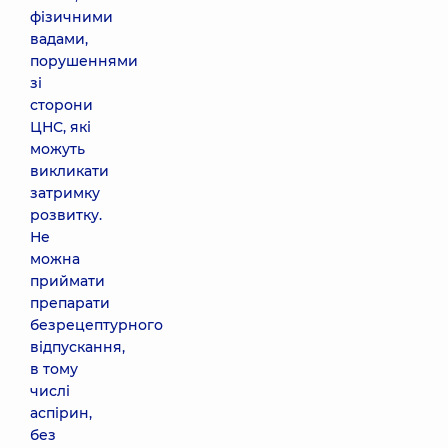
фізичними
вадами,
порушеннями
зі
сторони
ЦНС, які
можуть
викликати
затримку
розвитку.
Не
можна
приймати
препарати
безрецептурного
відпускання,
в тому
числі
аспірин,
без