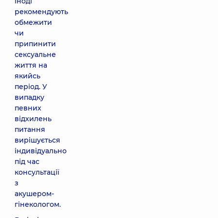
іноді
рекомендують
обмежити
чи
припинити
сексуальне
життя на
якийсь
період. У
випадку
певних
відхилень
питання
вирішується
індивідуально
під час
консультації
з
акушером-
гінекологом.