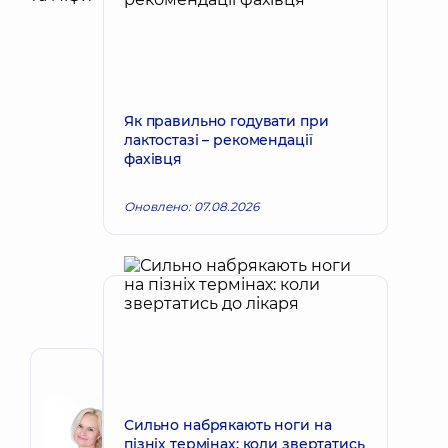
Як правильно годувати при
лактостазі – рекомендації
фахівця
Оновлено: 07.08.2026
Автор
Корх
Сильно набрякають ноги на
Наталія
Запис до лікаря
пізніх термінах: коли звертатись