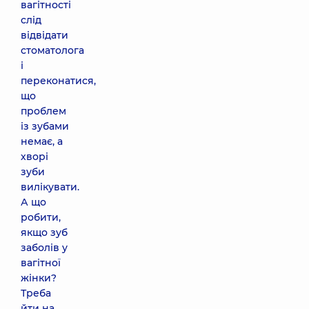
вагітності
слід
відвідати
стоматолога
і
переконатися,
що
проблем
із зубами
немає, а
хворі
зуби
вилікувати.
А що
робити,
якщо зуб
заболів у
вагітної
жінки?
Треба
йти на