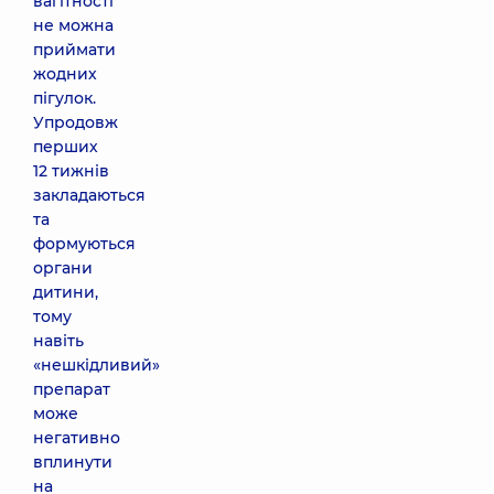
вагітності
не можна
приймати
жодних
пігулок.
Упродовж
перших
12 тижнів
закладаються
та
формуються
органи
дитини,
тому
навіть
«нешкідливий»
препарат
може
негативно
вплинути
на