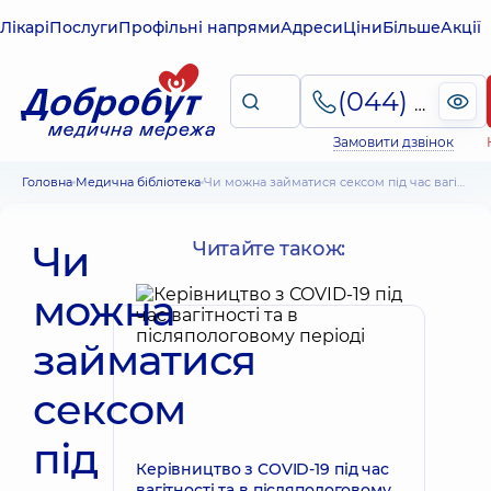
Лікарі
Послуги
Профільні напрями
Адреси
Ціни
Більше
Акції
(044) 495-2-888
Замовити дзвінок
Головна
Медична бібліотека
Чи можна займатися сексом під час вагітності: правда та міфи
Чи
Читайте також:
можна
займатися
сексом
під
Керівництво з COVID-19 під час
вагітності та в післяпологовому