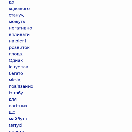
до
«цікавого
стану»,
можуть
негативно
впливати
на ріст і
розвиток
плода.
Однак
існує так
багато
міфів,
пов’язаних
із табу
для
вагітних,
що
майбутні
матусі
просто