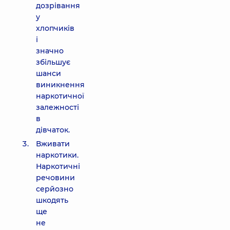
дозрівання
у
хлопчиків
і
значно
збільшує
шанси
виникнення
наркотичної
залежності
в
дівчаток.
Вживати
наркотики.
Наркотичні
речовини
серйозно
шкодять
ще
не