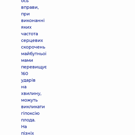
ось
вправи,
при
виконанні
яких
частота
серцевих
скорочень
майбутньої
мами
перевищує
160
ударів
на
хвилину,
можуть
викликати
гіпоксію
плода.
На
пізніх