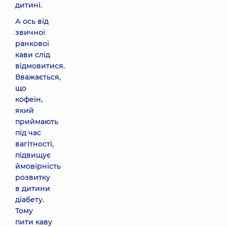
дитині.
А ось від
звичної
ранкової
кави слід
відмовитися.
Вважається,
що
кофеїн,
який
приймають
під час
вагітності,
підвищує
ймовірність
розвитку
в дитини
діабету.
Тому
пити каву