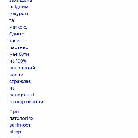
захищена
плідним
міхуром
та
маткою.
Єдине
«але» –
партнер
має бути
на 100%
впевнений,
що не
страждає
на
венеричні
захворювання.
При
патологіях
вагітності
лікарі