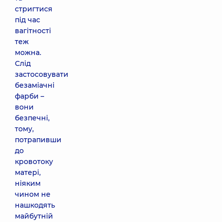
стригтися
під час
вагітності
теж
можна.
Слід
застосовувати
безаміачні
фарби –
вони
безпечні,
тому,
потрапивши
до
кровотоку
матері,
ніяким
чином не
нашкодять
майбутній