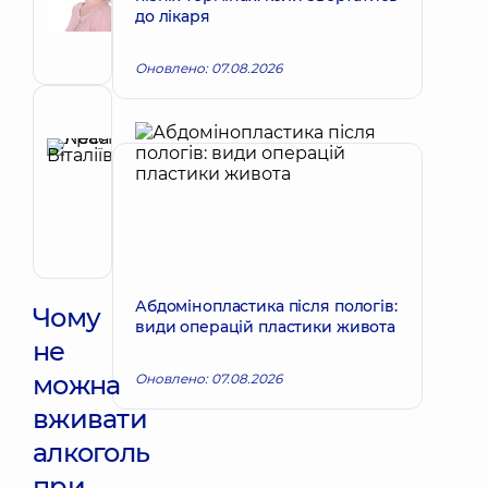
Вікторівна
до лікаря
Акушер-
гінеколог;
Оновлено: 07.08.2026
Лікар
з
ультразвукової
Рецензент
діагностики
Красій
Леся
Запис до лікаря
Віталіївна
Акушер-
гінеколог;
Лікар
з
Абдомінопластика після пологів:
ультразвукової
Чому
види операцій пластики живота
діагностики
не
можна
Оновлено: 07.08.2026
вживати
алкоголь
при