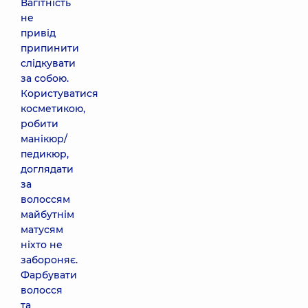
Вагітність
не
привід
припинити
слідкувати
за собою.
Користуватися
косметикою,
робити
манікюр/
педикюр,
доглядати
за
волоссям
майбутнім
матусям
ніхто не
забороняє.
Фарбувати
волосся
та