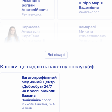
Рязанцев
Шпіро Марія
Богдан
Вадимівна
Анатолійович
Рентгенолог,
Рентгенолог,
Корнєєва
Камаралі
Анастасія
Микита
Сергіївна
В'ячеславович
Рентгенолог,
5
Рентгенолог,
5
років досвіду
років досвіду
Всі лікарі
Клініки, де надають пакетну послугу(и):
Багатопрофільний
Медичний Центр
«Добробут» 24/7
на просп. Миколи
Бажана
Поліклініка
просп.
Миколи Бажана, 12-А,
м. Київ