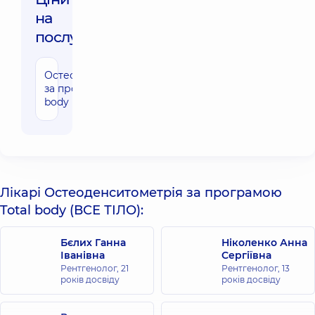
на
послуги:
Остеоденситометрія
2320 грн
за програмою Total
body (ВСЕ ТІЛО)
Лікарі Остеоденситометрія за програмою
Total body (ВСЕ ТІЛО):
Бєлих Ганна
Ніколенко Анна
Іванівна
Сергіївна
Рентгенолог,
21
Рентгенолог,
13
років досвіду
років досвіду