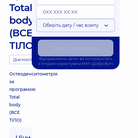
Total
body
Оберіть дату / час візиту
(ВСЕ
ТІЛО)
Запис на прийом
Відправляючи запит ви погоджуєтесь
Діагности
з
Угодою користувача
ММ «Добробут»
Остеоденситометрія
за
програмою
Total
body
(ВСЕ
ТІЛО)
Ціни