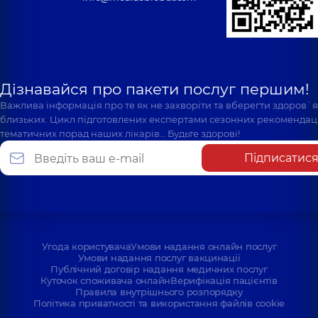
Дізнавайся про пакети послуг першим!
Важлива інформація про те як не захворіти та вберегти здоров`
близьких. Цикл підготовлених експертами сезонних рекомендаці
тематичних порад наших лікарів… Будьте здорові!
Підписатис
Угода користувача
Умови надання онлайн послуг
Умови надання послуг вакцинації
Публічний договір надання медичних послуг
Куточок споживача онлайн
Верифікація пацієнтів
Правила внутрішнього розпорядку
Політика приватності та використання файлів cookie