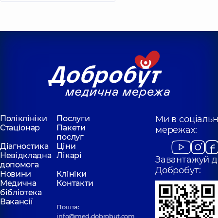
Поліклініки
Послуги
Ми в соціаль
Стаціонар
Пакети
мережах:
послуг
Діагностика
Ціни
Невідкладна
Лікарі
Завантажуй д
допомога
Добробут:
Новини
Клініки
Медична
Контакти
бібліотека
Вакансії
Пошта:
info@med.dobrobut.com