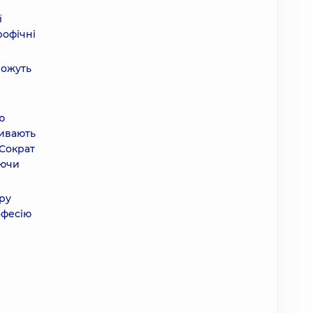
ї
рофічні
можуть
ю
ливають
 Сократ
аючи
иру
офесію