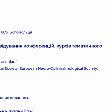
 О.О. Богомольця
ідвідування конференцій, курсів тематичного
асоціації;
l Society, European Neuro-Ophthalmological Society.
хових виданнях.
ка діяльність: