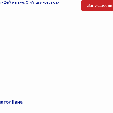
4/7 на вул. Сім’ї Ідзиковських
Запис до лі
атоліївна