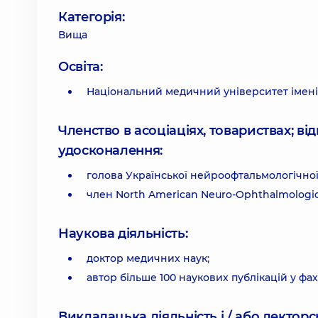
Категорія:
Вища
Освіта:
Національний медичний університет імені
Членство в асоціаціях, товариствах; в
удосконалення:
голова Української нейроофтальмологічної 
член North American Neuro-Ophthalmologica
Наукова діяльність:
доктор медичних наук;
автор більше 100 наукових публікацій у фа
Викладацька діяльність і / або лекторсь