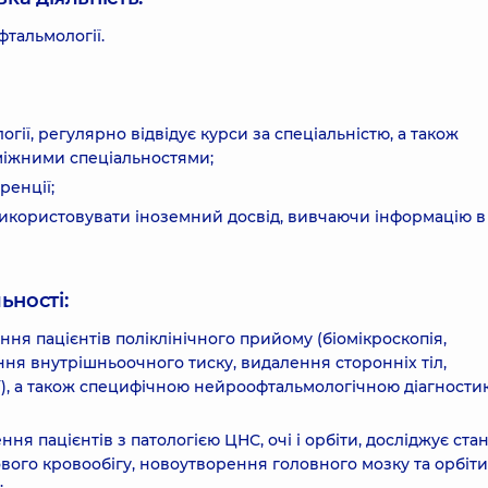
фтальмології.
ії, регулярно відвідує курси за спеціальністю, а також
міжними спеціальностями;
ренції;
використовувати іноземний досвід, вивчаючи інформацію в
ьності:
ння пацієнтів поліклінічного прийому (біомікроскопія,
ння внутрішньоочного тиску, видалення сторонніх тіл,
ії), а також специфічною нейроофтальмологічною діагности
 пацієнтів з патологією ЦНС, очі і орбіти, досліджує ста
вого кровообігу, новоутворення головного мозку та орбіти