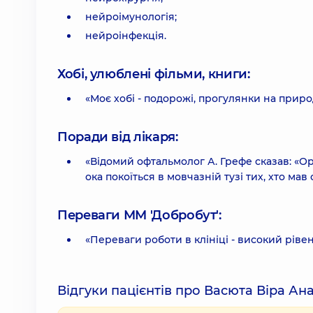
нейроімунологія;
нейроінфекція.
Хобі, улюблені фільми, книги:
«Моє хобі - подорожі, прогулянки на приро
Поради від лікаря:
«Відомий офтальмолог А. Грефе сказав: «Ор
ока покоїться в мовчазній тузі тих, хто мав 
Переваги ММ 'Добробут':
«Переваги роботи в клініці - високий рів
Відгуки пацієнтів про Васюта Віра Ана