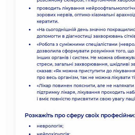
розсіяному склерозі, гіпертонічній хворобі
проводить лікування нейроофтальмологічни
зорових нервів, оптико-хіазмальні арахноїд
кератити.
«На сьогоднішній день значно покращилися
допомогти в діагностиці захворювань сітків
«Робота з суміжними спеціалістами (невр
дозволила сформувати розуміння того, що 
інших органів і систем. Не можна обмежув
стреси, загальні захворювання, шкідливі з
сказав: «Як можна приступити до лікування
про весь організм, так не можна лікувати т
«Лікар повинен пояснити, але не налякати 
підтримку лікаря, лікування проходить на
і вміє повністю присвятити свою увагу паці
Розкажіть про сферу своїх професійних 
неврологія;
нейрохірургія;