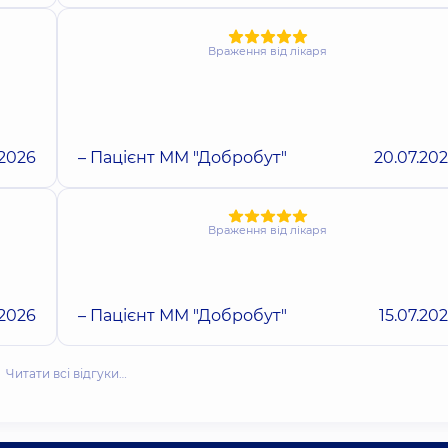
Враження від лікаря
.2026
– Пацієнт ММ "Добробут"
20.07.20
Враження від лікаря
.2026
– Пацієнт ММ "Добробут"
15.07.20
Читати всі відгуки…