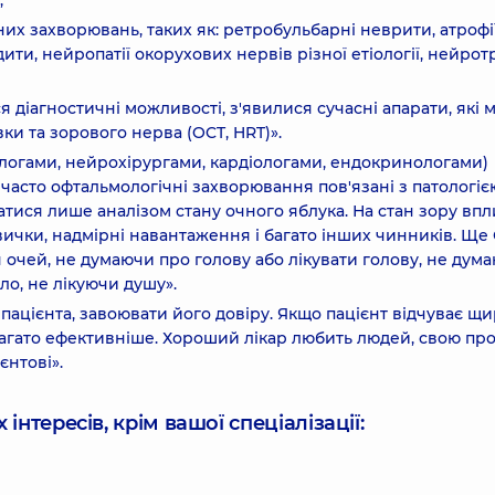
;
х захворювань, таких як: ретробульбарні неврити, атрофі
ити, нейропатії окорухових нервів різної етіології, нейрот
 діагностичні можливості, з'явилися сучасні апарати, які 
ки та зорового нерва (OCT, HRT)».
ологами, нейрохірургами, кардіологами, ендокринологами)
часто офтальмологічні захворювання пов'язані з патологіє
атися лише аналізом стану очного яблука. На стан зору вп
вички, надмірні навантаження і багато інших чинників. Ще
 очей, не думаючи про голову або лікувати голову, не дум
іло, не лікуючи душу».
пацієнта, завоювати його довіру. Якщо пацієнт відчуває щ
багато ефективніше. Хороший лікар любить людей, свою пр
єнтові».
інтересів, крім вашої спеціалізації: