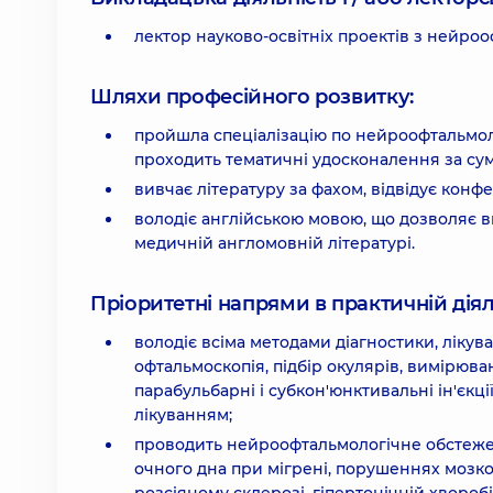
лектор науково-освітніх проектів з нейроо
Шляхи професійного розвитку:
пройшла спеціалізацію по нейроофтальмолог
проходить тематичні удосконалення за су
вивчає літературу за фахом, відвідує конфе
володіє англійською мовою, що дозволяє 
медичній англомовній літературі.
Пріоритетні напрями в практичній діял
володіє всіма методами діагностики, лікува
офтальмоскопія, підбір окулярів, вимірюва
парабульбарні і субкон'юнктивальні ін'єкц
лікуванням;
проводить нейроофтальмологічне обстеження
очного дна при мігрені, порушеннях мозко