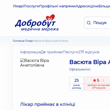
Лікарі
Послуги
Профільні напрями
Адреси
Ціни
Більш
Головна
Лікарі
Васюта Віра Анатоліївна
Інформація
Де приймає
Послуги
277 відгуків
Васюта Віра 
Офтальмолог;
25
5
/ 5
років
рейтинг
на підставі
досвіду
277 відгуків
Лікар приймає в клініці