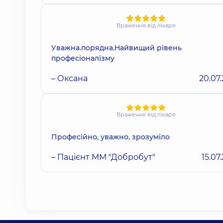
Враження від лікаря
Уважна.порядна.Найвищий рівень
професіоналізму
– Оксана
20.07
Враження від лікаря
Професійно, уважно, зрозуміло
– Пацієнт ММ "Добробут"
15.07