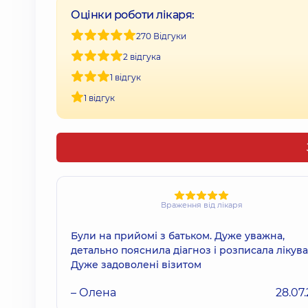
Оцінки роботи лікаря:
270 Відгуки
2 відгука
1 відгук
1 відгук
Враження від лікаря
Були на прийомі з батьком. Дуже уважна,
детально пояснила діагноз і розписала лікув
Дуже задоволені візитом
– Олена
28.07