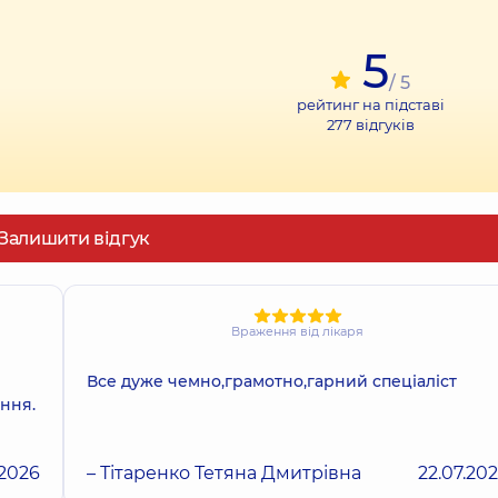
5
/ 5
рейтинг на підставі
277
відгуків
Залишити відгук
Враження від лікаря
Все дуже чемно,грамотно,гарний спеціаліст
ання.
.2026
– Тітаренко Тетяна Дмитрівна
22.07.20