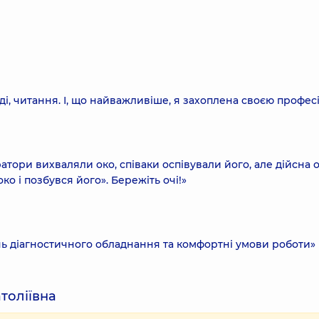
ді, читання. І, що найважливіше, я захоплена своєю профес
атори вихваляли око, співаки оспівували його, але дійсна 
око і позбувся його». Бережіть очі!»
ень діагностичного обладнання та комфортні умови роботи»
толіївна