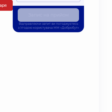
каря
Запис на прийом
Відправляючи запит ви погоджуєтесь
з
Угодою користувача
ММ «Добробут»