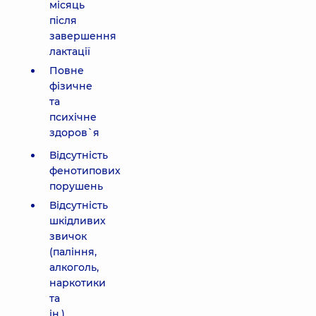
місяць
після
завершення
лактації
Повне
фізичне
та
психічне
здоров`я
Відсутність
фенотипових
порушень
Відсутність
шкідливих
звичок
(паління,
алкоголь,
наркотики
та
ін.)