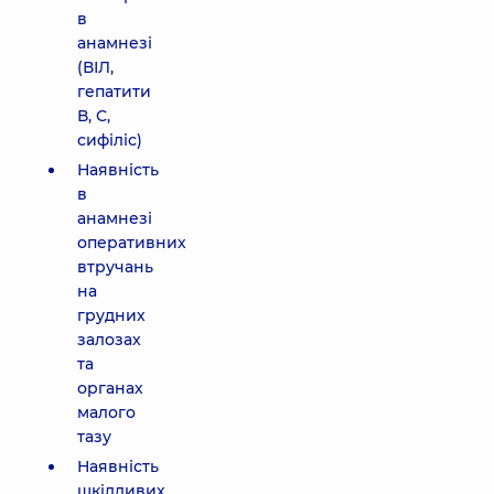
в
анамнезі
(ВІЛ,
гепатити
В, С,
сифіліс)
Наявність
в
анамнезі
оперативних
втручань
на
грудних
залозах
та
органах
малого
тазу
Наявність
шкідливих