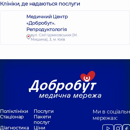
Клініки, де надаються послуги
Медичний Центр
«Добробут».
Репродуктологія
вул. Сім'ї Ідзиковських (М.
Мишина), 3, м. Київ
Поліклініки
Послуги
Ми в соціаль
Стаціонар
Пакети
мережах:
послуг
Діагностика
Ціни