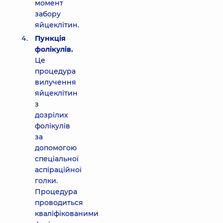
момент
забору
яйцеклітин.
Пункція
фолікулів.
Це
процедура
вилучення
яйцеклітин
з
дозрілих
фолікулів
за
допомогою
спеціальної
аспіраційної
голки.
Процедура
проводиться
кваліфікованими