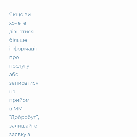
Якщо ви
хочете
дізнатися
більше
інформації
про
послугу
або
записатися
на
прийом
в ММ
“Добробут”,
залишайте
заявку з