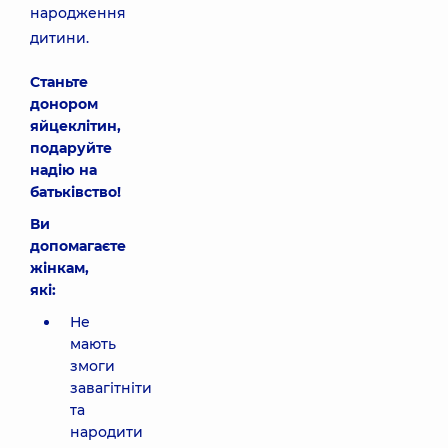
народження
дитини.
Станьте
донором
яйцеклітин,
подаруйте
надію на
батьківство!
Ви
допомагаєте
жінкам,
які:
Не
мають
змоги
завагітніти
та
народити