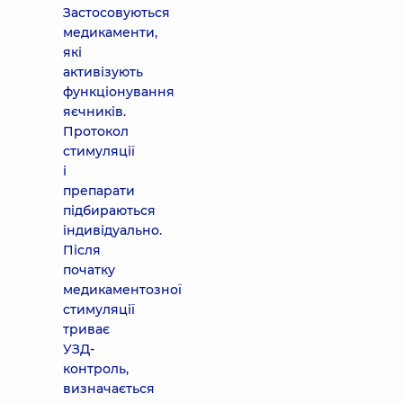
Застосовуються
медикаменти,
які
активізують
функціонування
яєчників.
Протокол
стимуляції
і
препарати
підбираються
індивідуально.
Після
початку
медикаментозної
стимуляції
триває
УЗД-
контроль,
визначається