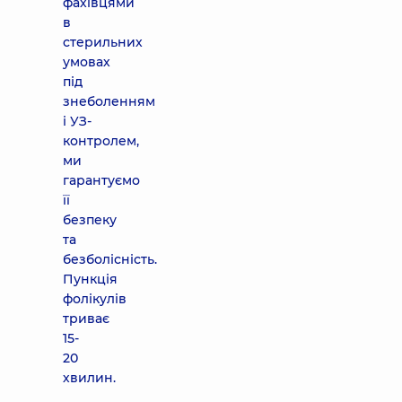
фахівцями
в
стерильних
умовах
під
знеболенням
і УЗ-
контролем,
ми
гарантуємо
її
безпеку
та
безболісність.
Пункція
фолікулів
триває
15-
20
хвилин.