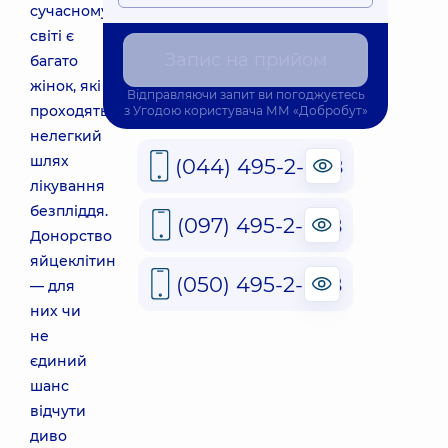
сучасному
світі є
Запис на прийом
багато
жінок, які
Відправляючи запит ви погоджуєтесь
проходять
з
Угодою користувача
ММ «Добробут»
нелегкий
шлях
(044) 495-2-888
лікування
безпліддя.
(097) 495-2-888
Донорство
яйцеклітин
(050) 495-2-888
— для
них чи
не
єдиний
шанс
відчути
диво