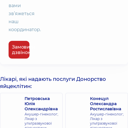
вами
зв’яжеться
наш
координатор.
Замовити
дзвінок
Лікарі, які надають послуги Донорство
яйцеклітин:
Петровська
Конецул
Юлія
Олександра
Олександрівна
Ростиславівна
Акушер-гінеколог;
Акушер-гінеколог;
Лікар з
Лікар з
ультразвукової
ультразвукової
діагностики;
діагностики;