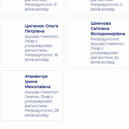
Репродуктолог,
6
Репродуктолог,
5
років досвіду
років досвіду
Шиянова
Циганюк Ольга
Світлана
Петрівна
Володимирівна
Акушер-гінеколог;
Репродуктолог;
Лікар з
Акушер-гінеколог;
ультразвукової
Лікар з
діагностики;
ультразвукової
Репродуктолог,
16
діагностики,
24
років досвіду
років досвіду
Атаманчук
Ірина
Миколаївна
Акушер-гінеколог;
Генетик; Лікар з
ультразвукової
діагностики;
Репродуктолог,
28
років досвіду