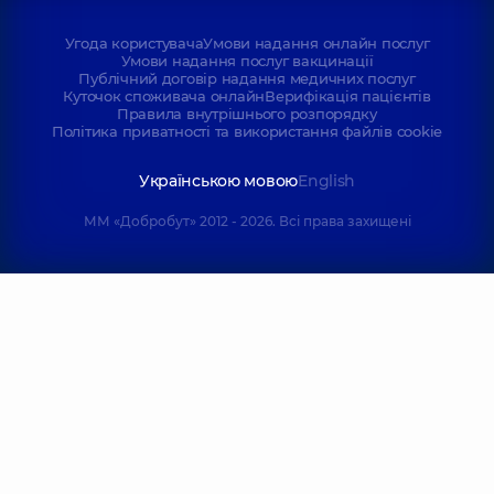
Угода користувача
Умови надання онлайн послуг
Умови надання послуг вакцинації
Публічний договір надання медичних послуг
Куточок споживача онлайн
Верифікація пацієнтів
Правила внутрішнього розпорядку
Політика приватності та використання файлів cookie
Українською мовою
English
ММ «Добробут» 2012 - 2026. Всі права захищені