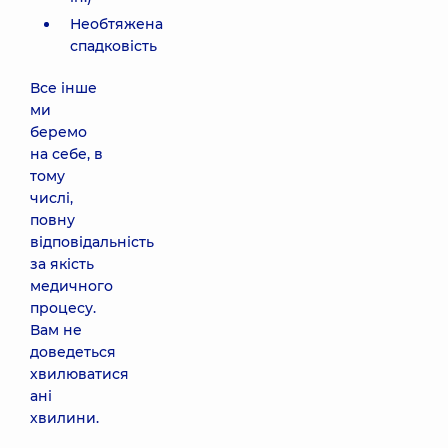
Необтяжена
спадковість
Все інше
ми
беремо
на себе, в
тому
числі,
повну
відповідальність
за якість
медичного
процесу.
Вам не
доведеться
хвилюватися
ані
хвилини.