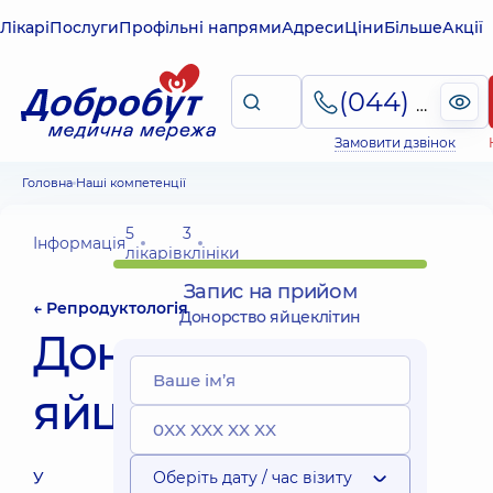
Лікарі
Послуги
Профільні напрями
Адреси
Ціни
Більше
Акції
(044) 495-2-888
Замовити дзвінок
Головна
Наші компетенції
5
3
Інформація
лікарів
клініки
Запис на прийом
← Репродуктологія
Донорство яйцеклітин
Донорство
яйцеклітин
У
Оберіть дату / час візиту