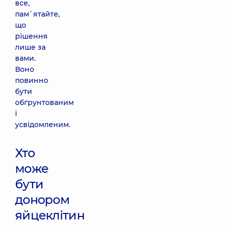
все,
пам`ятайте,
що
рішення
лише за
вами.
Воно
повинно
бути
обґрунтованим
і
усвідомленим.
Хто
може
бути
донором
яйцеклітин