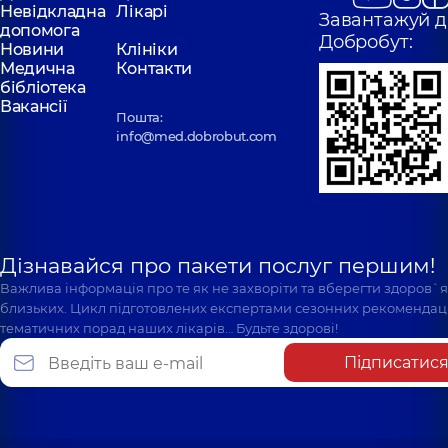
Невідкладна
Лікарі
Завантажуй д
допомога
Добробут:
Новини
Клініки
Медична
Контакти
бібліотека
Вакансії
Пошта:
info@med.dobrobut.com
Дізнавайся про пакети послуг першим!
Важлива інформація про те як не захворіти та вберегти здоров`
близьких. Цикл підготовлених експертами сезонних рекомендаці
тематичних порад наших лікарів… Будьте здорові!
Підписатис