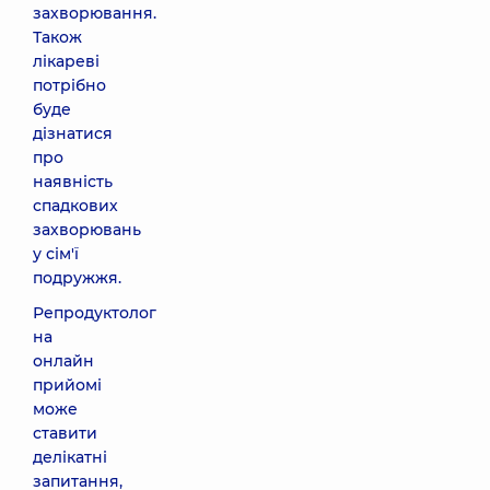
захворювання.
Також
лікареві
потрібно
буде
дізнатися
про
наявність
спадкових
захворювань
у сім'ї
подружжя.
Репродуктолог
на
онлайн
прийомі
може
ставити
делікатні
запитання,