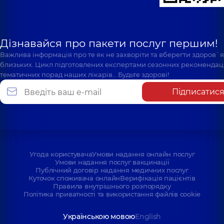
Дізнавайся про пакети послуг першим!
Важлива інформація про те як не захворіти та вберегти здоров`
близьких. Цикл підготовлених експертами сезонних рекомендаці
тематичних порад наших лікарів… Будьте здорові!
Підписатис
Угода користувача
Умови надання онлайн послуг
Умови надання послуг вакцинації
Публічний договір надання медичних послуг
Куточок споживача онлайн
Верифікація пацієнтів
Правила внутрішнього розпорядку
Політика приватності та використання файлів cookie
Українською мовою
English