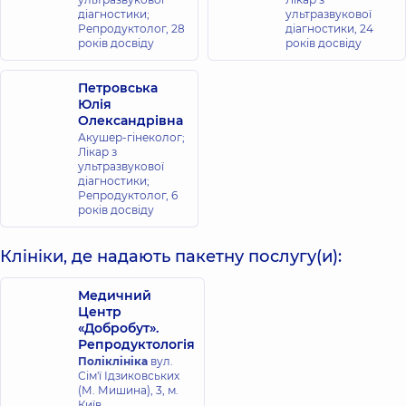
діагностики;
ультразвукової
Treasure
Репродуктолог,
28
діагностики,
24
Island
років досвіду
років досвіду
(FL):
StatPearls
Publishing;
Петровська
2021
Юлія
Jan.
Олександрівна
Акушер-гінеколог;
Юзько,
Лікар з
О.
ультразвукової
М.,
діагностики;
and
Репродуктолог,
6
Н. Г.
років досвіду
Руденко.
Досягнення
Клініки, де надають пакетну послугу(и):
та
проблемні
Медичний
питання
Центр
репродуктології
«Добробут».
України.
Репродуктологія
Збірник
Поліклініка
вул.
наукових
Сім'ї Ідзиковських
праць
(М. Мишина), 3, м.
(2017):
Київ