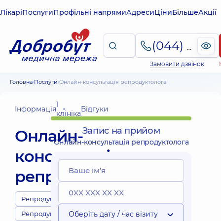
Лікарі
Послуги
Профільні напрями
Адреси
Ціни
Більше
Акції
(044) 495-2-888
Замовити дзвінок
Головна
Послуги
Онлайн-консультація репродуктолога
1
Інформація
Відгуки
клініка
Запис на прийом
Онлайн-
Онлайн-консультація репродуктолога
консультація
репродуктолога
Репродуктологи
Репродуктологія
Оберіть дату / час візиту