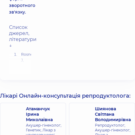
зворотного
зв'язку.
Список
джерел,
літератури
↓
Rosner
J,
Samardzic
T,
Sarao
MS.
Physiology,
Female
Лікарі Онлайн-консультація репродуктолога:
Reproduction
.
[Updated
Атаманчук
Шиянова
2021
Ірина
Світлана
Oct
Миколаївна
Володимирівна
9]. In:
Акушер-гінеколог;
Репродуктолог;
StatPearls
Генетик; Лікар з
Акушер-гінеколог;
[Internet].
ультразвукової
Лікар з