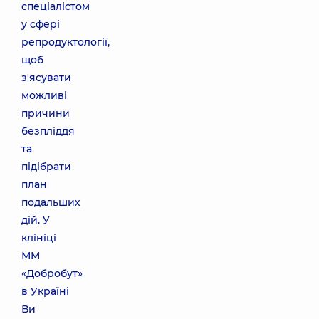
спеціалістом
у сфері
репродуктології,
щоб
з'ясувати
можливі
причини
безпліддя
та
підібрати
план
подальших
дій. У
клініці
ММ
«Добробут»
в Україні
Ви