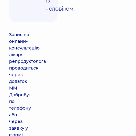
із
чоловіком.
Запис на
онлайн-
консультацію
лікаря-
репродуктолога
проводиться
через
додаток
ММ
Добробут,
по
телефону
або
через
заявку у
формі