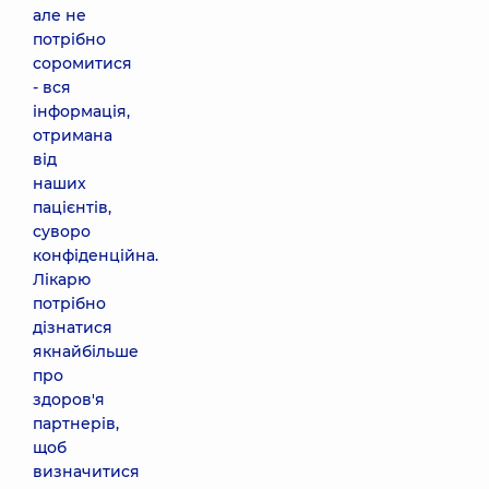
але не
потрібно
соромитися
- вся
інформація,
отримана
від
наших
пацієнтів,
суворо
конфіденційна.
Лікарю
потрібно
дізнатися
якнайбільше
про
здоров'я
партнерів,
щоб
визначитися