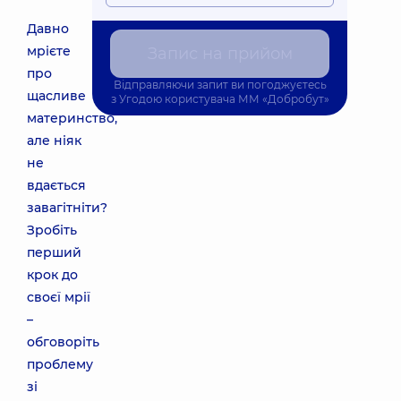
Давно
мрієте
Запис на прийом
про
Відправляючи запит ви погоджуєтесь
щасливе
з
Угодою користувача
ММ «Добробут»
материнство,
але ніяк
не
вдається
завагітніти?
Зробіть
перший
крок до
своєї мрії
–
обговоріть
проблему
зі