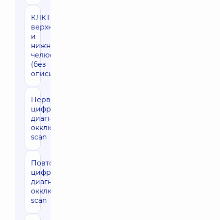
КЛКТ
1790 грн
верхняя
и
нижняя
челюсть
(без
описи)
Первичная
4040 грн
цифровая
диагностика
окклюзии T-
scan
Повторная
3340 грн
цифровая
диагностика
окклюзии T-
scan