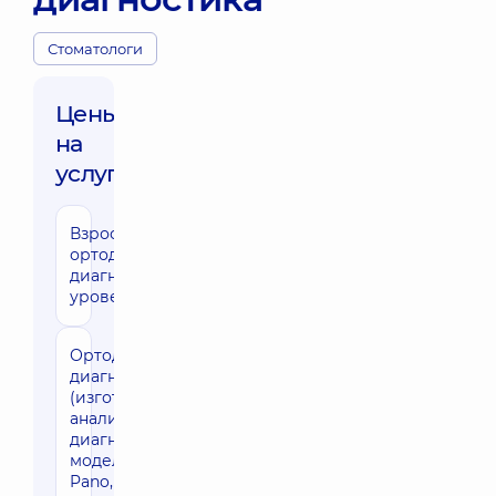
Стоматологи
Цены
на
услуги:
Взрослая
20690 грн
ортодонтическая
диагностика,
уровень эксперт
Ортодонтическая
7570 грн
диагностика
(изготовление и
анализ
диагностических
моделей, фото,
Pano, Cephalo,