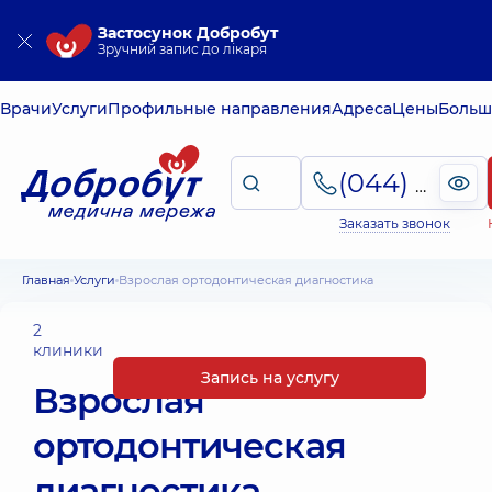
Застосунок Добробут
Зручний запис до лікаря
Врачи
Услуги
Профильные направления
Адреса
Цены
Больш
(044) 495-2-888
Заказать звонок
Главная
Услуги
Взрослая ортодонтическая диагностика
2
клиники
Запись на услугу
Взрослая
ортодонтическая
диагностика