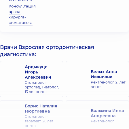
Консультация
врача
хирурга-
стоматолога
Врачи Взрослая ортодонтическая
диагностика:
Ардыкуце
Белых Анна
Игорь
Ивановна
Алексеевич
Рентгенолог,
21 лет
Стоматолог-
опыта
ортопед, Гнатолог,
13 лет опыта
Борис Наталия
Вольхина Инна
Георгиевна
Андреевна
Стоматолог-
терапевт,
26 лет
Рентгенолог,
опыта