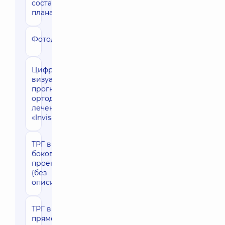
составление
плана лечения)
Фотодиагностика
480 грн
Цифровая
30530 грн
визуализация
прогноза
ортодонтического
лечения капами
«Invisalign»
ТРГ в
740 грн
боковой
проекции
(без
описи)
ТРГ в
740 грн
прямой