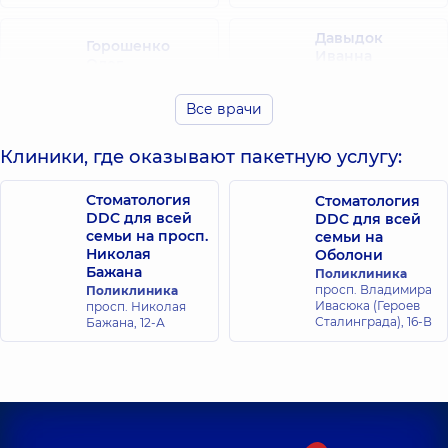
Давыдок
Горошенко
Иванна
Олег
Ивановна
Владимирович
Стоматолог-
Рентгенолог,
17 лет
Все врачи
терапевт,
20 лет
опыта
опыта
Клиники, где оказывают пакетную услугу:
Дмитренко
Керенович
Елизавета
Олег
Стоматология
Стоматология
Сергеевна
Николаевич
DDC для всей
DDC для всей
Стоматолог
Стоматолог-
семьи на просп.
семьи на
детский,
20 лет
пародонтолог,
15
Николая
Оболони
опыта
лет опыта
Бажана
Поликлиника
просп. Владимира
Поликлиника
Ивасюка (Героев
просп. Николая
Ковбаснюк
Корж Вита
Сталинграда), 16-В
Бажана, 12-А
Марина
Ивановна
Сергеевна
Стоматолог-
Стоматолог-
пародонтолог,
14
терапевт,
25 лет
лет опыта
опыта
Бакулина