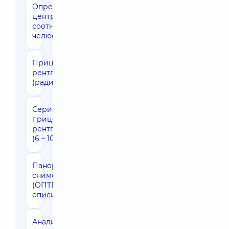
Определение
1690 грн
центрального
соотношения
челюстей
Прицельная
290 грн
рентгенография
(радиовизиограф)
Серия
1540 грн
прицельных
рентгенограмм
(6 – 10 снимков)
Панорамный
740 грн
снимок
(ОПТГ) (без
описи)
Анализ
3360 грн