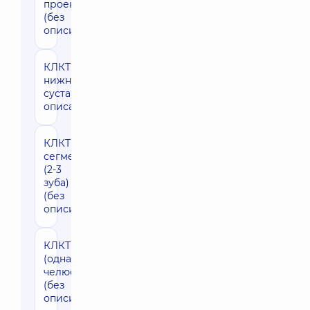
проекции
(без
описи)
КЛКТ височно-
1400 грн
нижнечелюстного
сустава (без
описания)
КЛКТ
910 грн
сегмент
(2-3
зуба)
(без
описи)
КЛКТ
1230 грн
(одна
челюсть)
(без
описи)