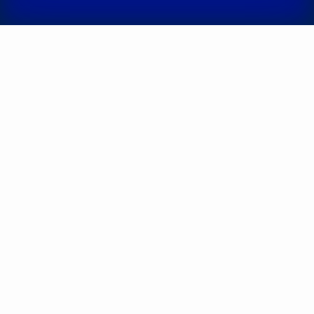
Охрименко
Килбас
Александр
Алексей
Иванович
Юрьевич
Стоматолог-
Стоматолог-
терапевт,
13 лет
хирург,
19 лет
опыта
опыта
Корнеева
Оробец Лилия
Анастасия
Сергеевна
Сергеевна
Стоматолог-
терапевт,
5 лет
Рентгенолог,
5 лет
опыта
опыта
Никифоров
Ефименко
Сергей
Елена Юрьевна
Андреевич
Стоматолог-
Стоматолог
пародонтолог,
13
детский,
5 лет
лет опыта
опыта
Гергель Ирина
Курочкин
Михайловна