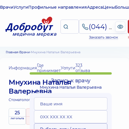
Врачи
Услуги
Профильные направления
Адреса
Цены
Больш
(044) 495-2-888
Заказать звонок
Главная
Врачи
Мнухина Наталья Валерьевна
Где
323
Информация
Услуги
принимает
отзыва
Запись к врачу
Мнухина Наталья
Мнухина Наталья Валерьевна
Валерьевна
Стоматолог-терапевт;
25
5
/ 5
лет опыта
рейтинг
на основе
Эксперт
323 отзыва