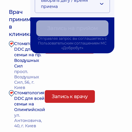
Выбрать дату / время
приема
Врач
принимает
Ближайшее время приема: Сьогодні о 11:15
в
Запись на прийом
клиниках:
Отправляя запрос вы соглашаетесь с
Стоматология
Пользовательским соглашением
МС
Запись к врачу
«Добробут»
DDC для всей
семьи на пр.
Воздушных
Сил
просп.
Воздушных
Сил, 56, г.
Киев
Стоматология
Запись к врачу
DDC для всей
семьи на
Олимпийской
ул.
Антоновича,
40, г. Киев