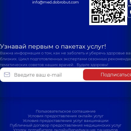
info@med.dobrobut.com
Узнавай первым о пакетах услуг!
Важна информация о том, как не заболеть и уберечь здоровье в
близких. Цикл подготовленных экспертами сезонных рекоменда
тематических советов наших врачей… Будьте здоровы!
Подписатьс
Пользовательское соглашение
Условия предоставления онлайн услуг
Условия предоставления услуг вакцинации
Публичный договор предоставления медицинских услуг
Уголок потребителя онлайн
Верификация пациентов