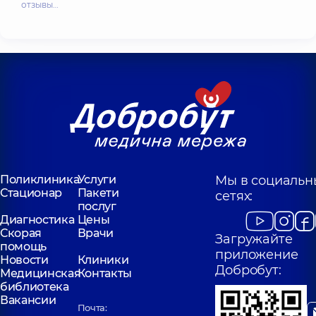
отзывы…
Поликлиника
Услуги
Мы в социальн
Стационар
Пакети
сетях:
послуг
Диагностика
Цены
Скорая
Врачи
Загружайте
помощь
приложение
Новости
Клиники
Добробут:
Медицинская
Контакты
библиотека
Вакансии
Почта: