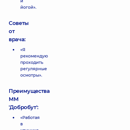
и
йогой».
Советы
от
врача:
«Я
рекомендую
проходить
регулярные
осмотры».
Преимущества
ММ
'Добробут':
«Работая
в