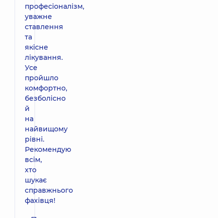
професіоналізм,
уважне
ставлення
та
якісне
лікування.
Усе
пройшло
комфортно,
безболісно
й
на
найвищому
рівні.
Рекомендую
всім,
хто
шукає
справжнього
фахівця!