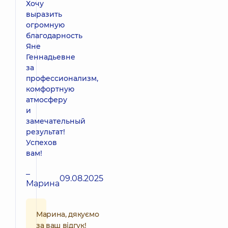
Хочу
выразить
огромную
благодарность
Яне
Геннадьевне
за
профессионализм,
комфортную
атмосферу
и
замечательный
результат!
Успехов
вам!
–
09.08.2025
Марина
Марина, дякуємо
за ваш відгук!