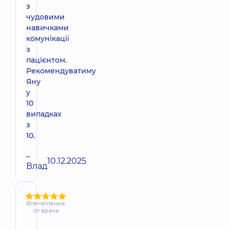
з
чудовими
навичками
комунікації
з
пацієнтом.
Рекомендуватиму
Яну
у
10
випадках
з
10.
–
10.12.2025
Влад
Впечатление
от врача