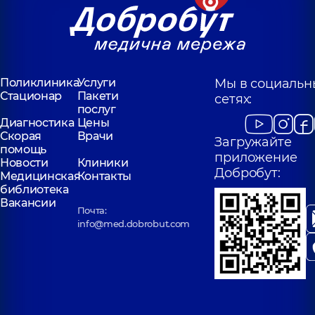
Поликлиника
Услуги
Мы в социальн
Стационар
Пакети
сетях:
послуг
Диагностика
Цены
Скорая
Врачи
Загружайте
помощь
приложение
Новости
Клиники
Добробут:
Медицинская
Контакты
библиотека
Вакансии
Почта:
info@med.dobrobut.com