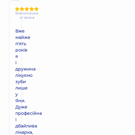
Впечатление
от врача
Вже
майже
п'ять
років
я
і
дружина
лікуємо
зуби
лише
у
Яни.
Дуже
професійна
і
дбайлива
лікарка,