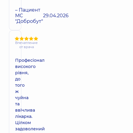
– Пациент
МС
29.04.2026
"Добробут"
Впечатление
от врача
Професіонал
високого
рівня,
до
того
ж
чуйна
та
ввічлива
лікарка.
Цілком
задоволений