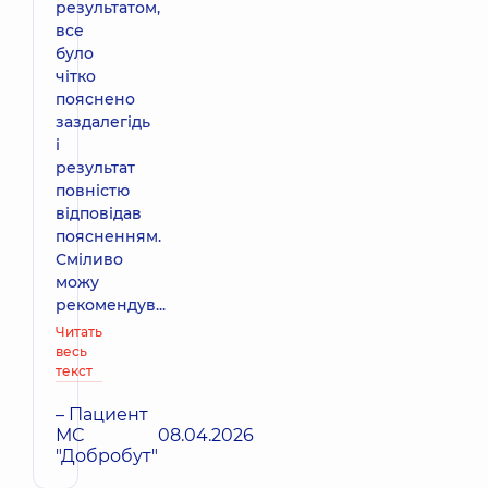
результатом,
все
було
чітко
пояснено
заздалегідь
і
результат
повністю
відповідав
поясненням.
Сміливо
можу
рекомендув...
Читать
весь
текст
– Пациент
МС
08.04.2026
"Добробут"