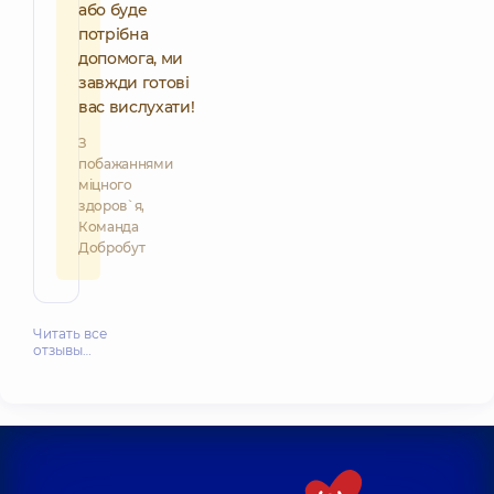
або буде
потрібна
допомога, ми
завжди готові
вас вислухати!
З
побажаннями
міцного
здоров`я,
Команда
Добробут
Читать все
отзывы…