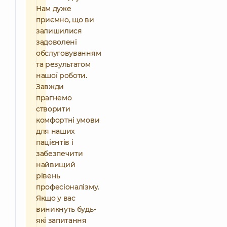
Нам дуже
приємно, що ви
залишилися
задоволені
обслуговуванням
та результатом
нашої роботи.
Завжди
прагнемо
створити
комфортні умови
для наших
пацієнтів і
забезпечити
найвищий
рівень
професіоналізму.
Якщо у вас
виникнуть будь-
які запитання