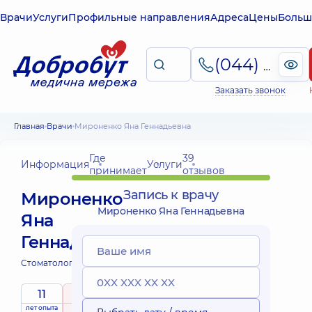
Врачи
Услуги
Профильные направления
Адреса
Цены
Больш
(044) 495-2-888
Заказать звонок
Главная
Врачи
Мироненко Яна Геннадьевна
Где
39
Информация
Услуги
принимает
отзывов
Запись к врачу
Мироненко
Мироненко Яна Геннадьевна
Яна
Геннадьевна
Стоматолог-терапевт;
11
5
/ 5
лет опыта
рейтинг
на основе