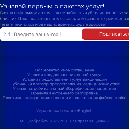
Узнавай первым о пакетах услуг!
Важна информация о том, как не заболеть и уберечь здоровье в
близких. Цикл подготовленных экспертами сезонных рекоменда
тематических советов наших врачей… Будьте здоровы!
Подписатьс
Пользовательское соглашение
Условия предоставления онлайн услуг
Условия предоставления услуг вакцинации
Публичный договор предоставления медицинских услуг
Уголок потребителя онлайн
Верификация пациентов
Правила внутреннего распорядка
Политика конфиденциальности и использования файлов cookie
Українською мовою
English
МС «Добробут» 2012 - 2026. Все права защищены