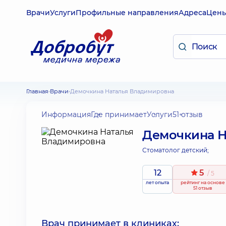
Врачи
Услуги
Профильные направления
Адреса
Цен
Главная
Врачи
Демочкина Наталья Владимировна
Информация
Где принимает
Услуги
51 отзыв
Демочкина Н
Стоматолог детский;
12
5
/ 5
лет опыта
рейтинг
на основе
51 отзыв
Врач принимает в клиниках: