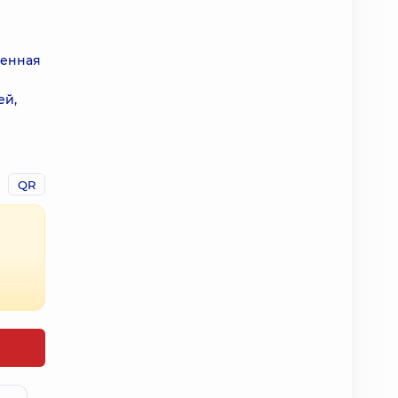
венная
ей,
QR