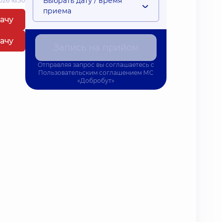
Выбрать дату / время
26 16:30
приема
рачу
рачу
Запись на прийом
Отправляя запрос вы соглашаетесь с
Пользовательским соглашением
МС
«Добробут»