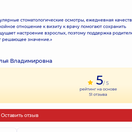
гулярные стоматологические осмотры, ежедневная качест
койное отношение к визиту к врачу помогают сохранить
ощущает настроение взрослых, поэтому поддержка родител
т решающее значение.»
алья Владимировна
5
/ 5
рейтинг на основе
51
отзыва
Оставить отзыв