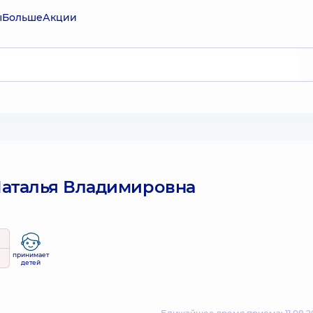
ы
Больше
Акции
аталья Владимировна
принимает
детей