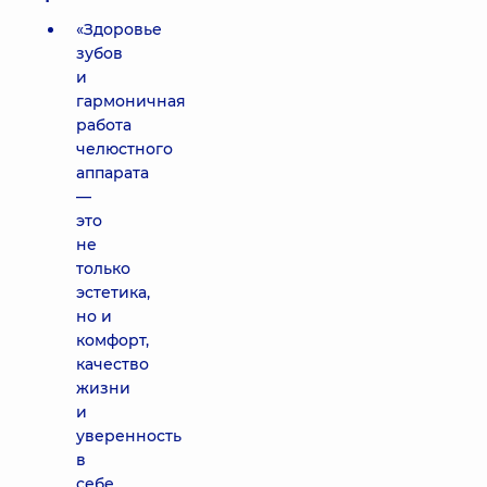
«Здоровье
зубов
и
гармоничная
работа
челюстного
аппарата
—
это
не
только
эстетика,
но и
комфорт,
качество
жизни
и
уверенность
в
себе.