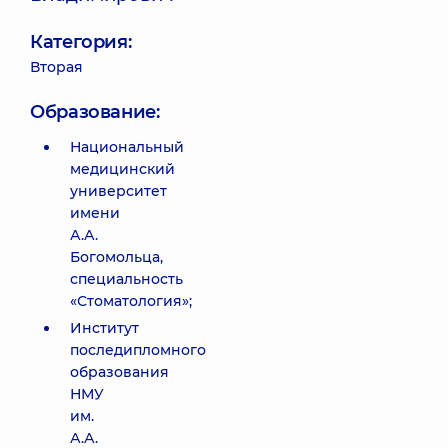
Категория:
Вторая
Образование:
Национальный
медицинский
университет
имени
А.А.
Богомольца,
специальность
«Стоматология»;
Институт
последипломного
образования
НМУ
им.
А.А.