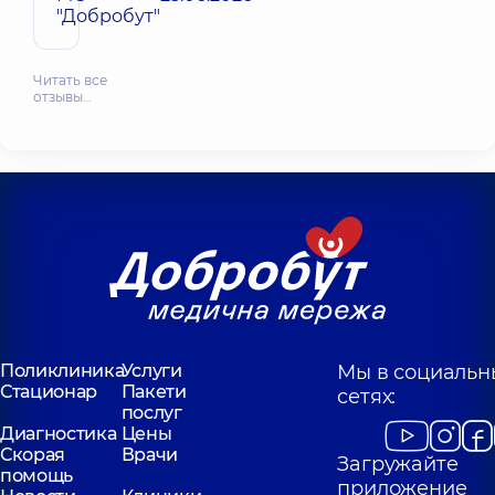
"Добробут"
Читать все
отзывы…
Поликлиника
Услуги
Мы в социальн
Стационар
Пакети
сетях:
послуг
Диагностика
Цены
Скорая
Врачи
Загружайте
помощь
приложение