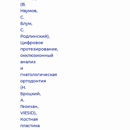
(В.
Наумов,
С.
Блум,
С.
Родлинский),
Цифровое
протезирование,
окклюзионный
анализ
и
гнатологическая
ортодонтия
(Н.
Броцкий,
А.
Геокчан,
VIESID),
Костная
пластика