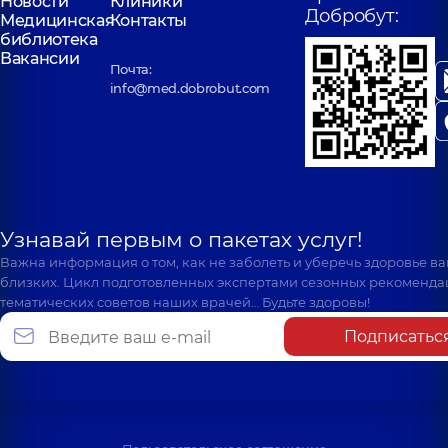
Новости
Клиники
Добробут:
Медицинская
Контакты
библиотека
Вакансии
Почта:
info@med.dobrobut.com
Узнавай первым о пакетах услуг!
Важна информация о том, как не заболеть и уберечь здоровье в
близких. Цикл подготовленных экспертами сезонных рекоменда
тематических советов наших врачей… Будьте здоровы!
Подписатьс