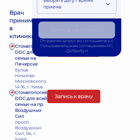
Выбрать дату / время
приема
Врач
принимает
Ближайшее время приема: Сьогодні о 09:00
в
Запись на прийом
клиниках:
Отправляя запрос вы соглашаетесь с
Стоматология
Пользовательским соглашением
МС
Запись к врачу
«Добробут»
DDC для всей
семьи на
Печерске
бульв.
Николая
Михновского,
14-16, г. Киев
Стоматология
Запись к врачу
DDC для всей
семьи на пр.
Воздушных
Сил
просп.
Воздушных
Сил, 56, г.
Киев