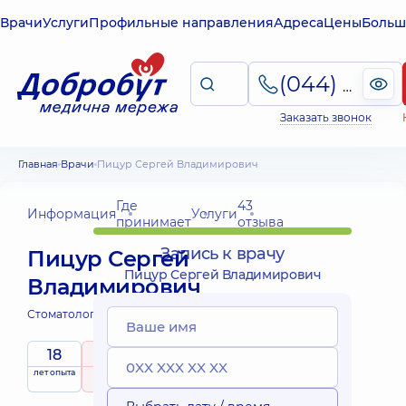
Врачи
Услуги
Профильные направления
Адреса
Цены
Больш
(044) 495-2-888
Заказать звонок
Главная
Врачи
Пицур Сергей Владимирович
Где
43
Информация
Услуги
принимает
отзыва
Запись к врачу
Пицур Сергей
Пицур Сергей Владимирович
Владимирович
Стоматолог-ортопед;
18
5
/ 5
лет опыта
рейтинг
на основе
43 отзыва