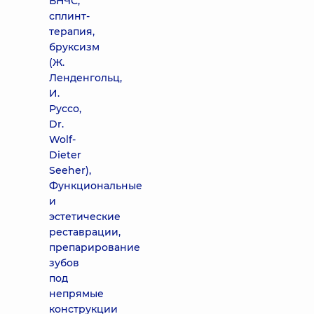
ВНЧС,
сплинт-
терапия,
бруксизм
(Ж.
Ленденгольц,
И.
Руссо,
Dr.
Wolf-
Dieter
Seeher),
Функциональные
и
эстетические
реставрации,
препарирование
зубов
под
непрямые
конструкции