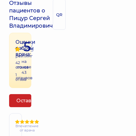
Отзывы
пациентов о
QR
Пицур Сергей
Владимирович
5
Оценки
/
работы
5
врача:
рейтинг
на
42
основе
отзыва
43
1
отзывов
отзыв
Оставить отзыв
Впечатление
от врача